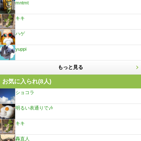
mntmt
キキ
ハゲ
yuppi
もっと見る
お気に入られ(
8
人)
ショコラ
明るい表通りで🎶
キキ
轟直人