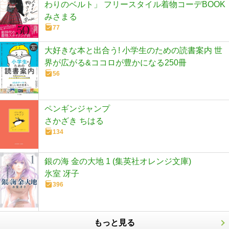
わりのベルト」 フリースタイル着物コーデBOOK
みさまる
77
大好きな本と出合う! 小学生のための読書案内 世
界が広がる&ココロが豊かになる250冊
56
ペンギンジャンプ
さかざき ちはる
134
銀の海 金の大地 1 (集英社オレンジ文庫)
氷室 冴子
396
もっと見る