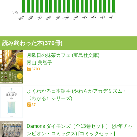
375
7/22
7/28
8/3
7/18
7/24
7/30
8/5
7/20
7/26
8/1
8/7
読み終わった本(
376
冊)
月曜日の抹茶カフェ (宝島社文庫)
青山 美智子
3703
よくわかる日本語学 (やわらかアカデミズム・
〈わかる〉シリーズ)
37
Damons ダイモンズ（全13巻セット） (少年チャ
ンピオン・コミックス) [コミックセット]