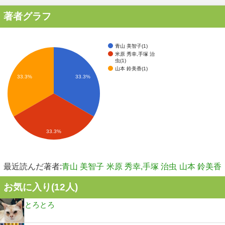
著者グラフ
青山 美智子(1)
米原 秀幸,手塚 治
虫(1)
山本 鈴美香(1)
33.3%
33.3%
33.3%
最近読んだ著者:
青山 美智子
米原 秀幸,手塚 治虫
山本 鈴美香
お気に入り(
12
人)
とろとろ