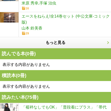
米原 秀幸,手塚 治虫
16
エースをねらえ!全14巻セット (中公文庫-コミック
版)
山本 鈴美香
29
もっと見る
読んでる本(
0
冊)
表示する内容がありません
積読本(
0
冊)
表示する内容がありません
読みたい本(
75
冊)
「襦袢なしでもOK」「普段着にプラス」「帯代