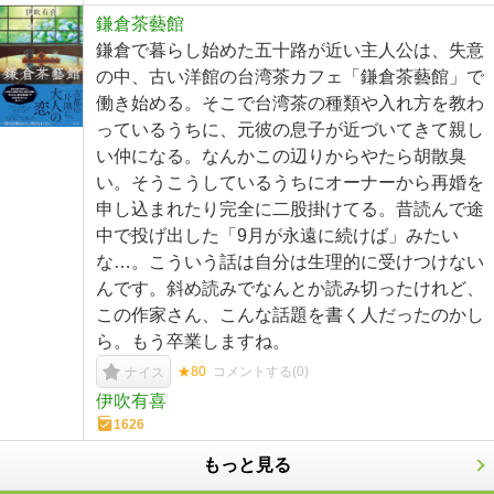
鎌倉茶藝館
鎌倉で暮らし始めた五十路が近い主人公は、失意
の中、古い洋館の台湾茶カフェ「鎌倉茶藝館」で
働き始める。そこで台湾茶の種類や入れ方を教わ
っているうちに、元彼の息子が近づいてきて親し
い仲になる。なんかこの辺りからやたら胡散臭
い。そうこうしているうちにオーナーから再婚を
申し込まれたり完全に二股掛けてる。昔読んで途
中で投げ出した「9月が永遠に続けば」みたい
な…。こういう話は自分は生理的に受けつけない
んです。斜め読みでなんとか読み切ったけれど、
この作家さん、こんな話題を書く人だったのかし
ら。もう卒業しますね。
★80
コメントする(
0
)
ナイス
伊吹有喜
1626
もっと見る