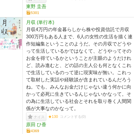
東野 圭吾
5301
月収 (単行本)
月収4万円の年金暮らしから株や投資信託で月収
300万円もある人まで、6人の女性の生活を描く連
作短編集ということのようだ。その月収でどうや
って生活しているかではなくて、どうやってその
お金を得ているかということが主眼のようだけれ
ど、読み進むと、どの話の主人公も何となくこれ
で生活しているのって逆に現実味が無い。これっ
て取材した実話や経験談が含まれているんだろう
ね。でも、みんなお金だけじゃない違う何かに向
かって必死に生きているんじゃないかなって。そ
の為に生活している社会とそれを取り巻く人間関
係が大事なのかなって。
★130
コメントする(
0
)
ナイス
原田 ひ香
4369