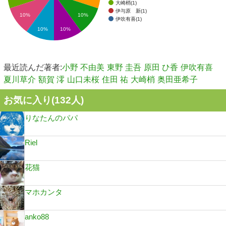
大崎梢(1)
伊与原 新(1)
10%
10%
伊吹有喜(1)
10%
10%
最近読んだ著者:
小野 不由美
東野 圭吾
原田 ひ香
伊吹有喜
夏川草介
額賀 澪
山口未桜
住田 祐
大崎梢
奥田亜希子
お気に入り(
132
人)
りなたんのパパ
Riel
花猫
マホカンタ
anko88