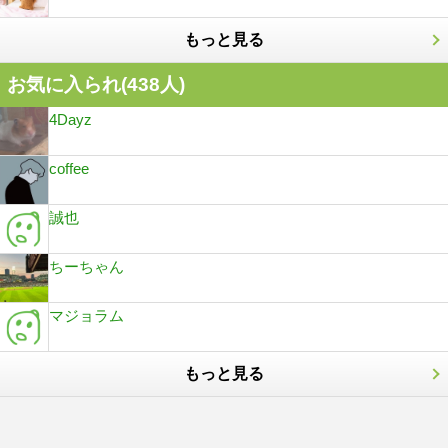
もっと見る
お気に入られ(
438
人)
4Dayz
coffee
誠也
ちーちゃん
マジョラム
もっと見る