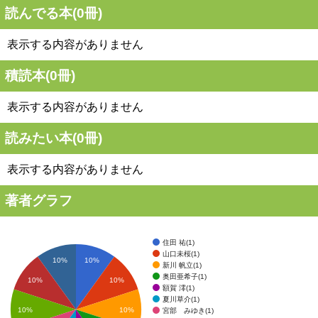
読んでる本(
0
冊)
表示する内容がありません
積読本(
0
冊)
表示する内容がありません
読みたい本(
0
冊)
表示する内容がありません
著者グラフ
住田 祐(1)
山口未桜(1)
10%
10%
新川 帆立(1)
奥田亜希子(1)
10%
10%
額賀 澪(1)
夏川草介(1)
10%
10%
宮部 みゆき(1)