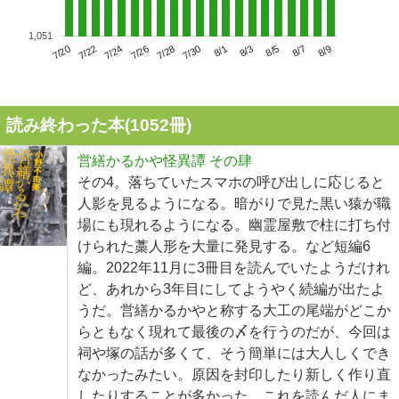
1,051
7/24
7/30
8/5
7/20
7/26
8/1
8/7
7/22
7/28
8/3
8/9
読み終わった本(
1052
冊)
営繕かるかや怪異譚 その肆
その4。落ちていたスマホの呼び出しに応じると
人影を見るようになる。暗がりで見た黒い猿が職
場にも現れるようになる。幽霊屋敷で柱に打ち付
けられた藁人形を大量に発見する。など短編6
編。2022年11月に3冊目を読んでいたようだけれ
ど、あれから3年目にしてようやく続編が出たよ
うだ。営繕かるかやと称する大工の尾端がどこか
らともなく現れて最後の〆を行うのだが、今回は
祠や塚の話が多くて、そう簡単には大人しくでき
なかったみたい。原因を封印したり新しく作り直
したりすることが多かった。これを読んだ人にま