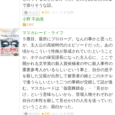
で祟りそうな話。
★151
コメントする(
0
)
ナイス
小野 不由美
1363
マスカレード・ライフ
５冊目。最所にプロローグ。なんの事かと思った
が、主人公の高校時代のエピソードだった。あの
頃からこういう性格が形成されていたということ
か。ホテルの保安課長になった主人公に、ここで
開かれる文学賞の新人賞候補者の中に殺人事件の
重要参考人がいるらしいという事と、自分の息子
を殺した父親が出所して被害者の娘とこのホテル
で逢うらしいという二つの事柄が交錯して話が進
む。マスカレードは「仮面舞踏会」・「見せか
け」という意味らしいから、登場人物それぞれが
自分の本性を殺して見せかけの人生を送っていた
ということか。面白かった。
★199
コメントする(
0
)
ナイス