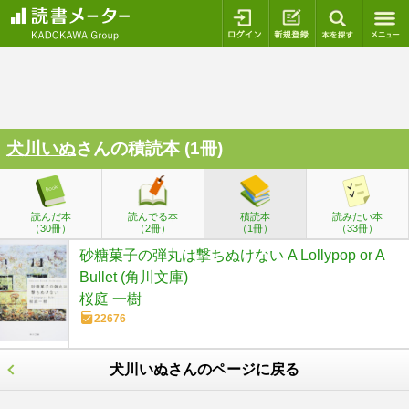
ログイン
新規登録
本を探
犬川いぬ
さんの積読本 (1冊)
読んだ本
読んでる本
積読本
読みたい本
（30冊）
（2冊）
（1冊）
（33冊）
砂糖菓子の弾丸は撃ちぬけない A Lollypop or A
Bullet (角川文庫)
桜庭 一樹
22676
犬川いぬさんのページに戻る