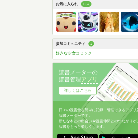
お気に入られ
13人
参加コミュニティ
1
好きな少女コミック
読書メーターの
読書管理
アプリ
詳しくはこちら
日々の読書量を簡単に記録・管理できるアプリ
読書メーターです。
新たな本との出会いや読書仲間とのつながりが
読書をもっと楽しくします。