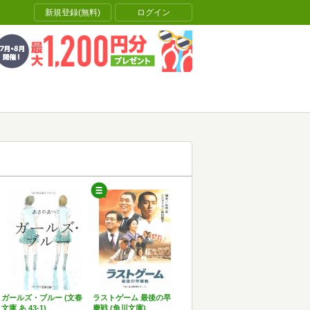
新規登録(無料)
ログイン
ガールズ・ブルー (文春
ラストゲーム 最後の早
文庫 あ 43-1)
慶戦 (角川文庫)