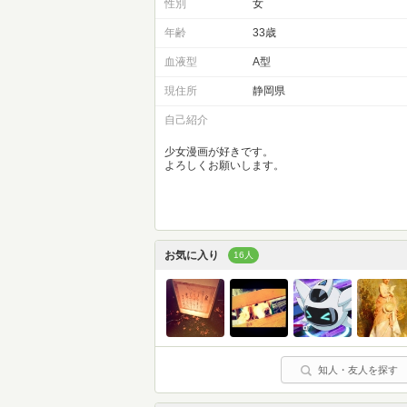
性別
女
年齢
33歳
血液型
A型
現住所
静岡県
自己紹介
少女漫画が好きです。
よろしくお願いします。
お気に入り
16人
知人・友人を探す