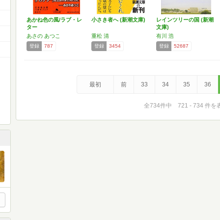
あかね色の風/ラブ・レ
小さき者へ (新潮文庫)
レインツリーの国 (新潮
ター
文庫)
あさの あつこ
重松 清
有川 浩
登録
787
登録
3454
登録
52687
最初
前
33
34
35
36
全734件中 721 - 734 件