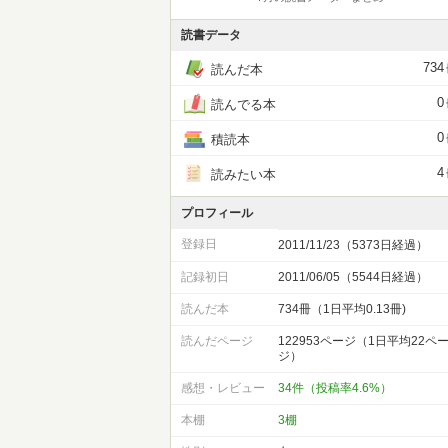
読書データ
734
読んだ本
0
読んでる本
0
積読本
4
読みたい本
プロフィール
登録日
2011/11/23（5373日経過）
記録初日
2011/06/05（5544日経過）
読んだ本
734冊（1日平均0.13冊)
読んだページ
122953ページ（1日平均22ペ
ジ）
感想・レビュー
34件（投稿率4.6%）
本棚
3棚