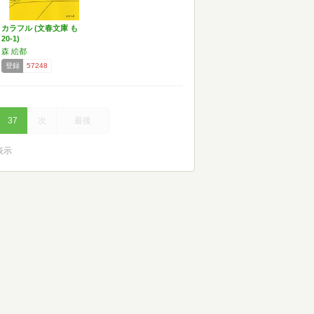
カラフル (文春文庫 も
20-1)
森 絵都
登録
57248
37
次
最後
を表示