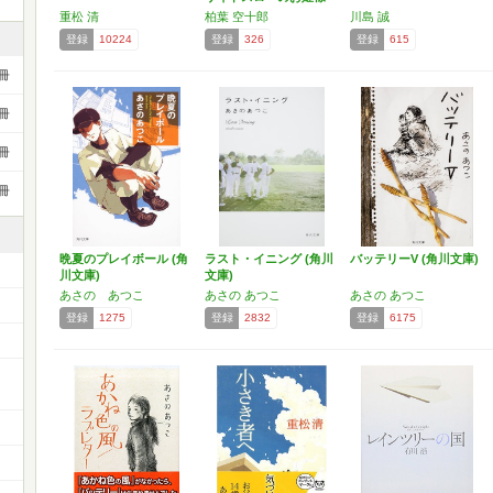
(…
重松 清
柏葉 空十郎
川島 誠
登録
10224
登録
326
登録
615
冊
冊
冊
冊
晩夏のプレイボール (角
ラスト・イニング (角川
バッテリーV (角川文庫)
川文庫)
文庫)
あさの あつこ
あさの あつこ
あさの あつこ
登録
1275
登録
2832
登録
6175
ー