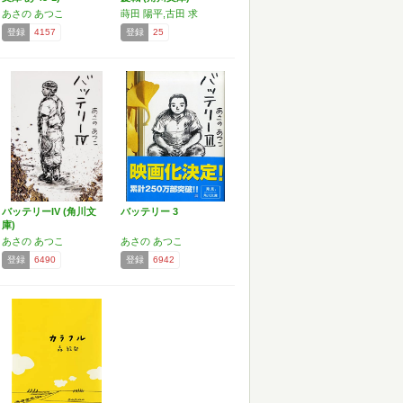
あさの あつこ
蒔田 陽平,古田 求
登録
4157
登録
25
バッテリーIV (角川文
バッテリー 3
庫)
あさの あつこ
あさの あつこ
登録
6490
登録
6942