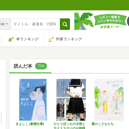
n和書
は
本ランキング
作家ランキング
読んだ本
734
きよしこ (新潮文庫)
ひとりぼっちの王様と
夏のこどもたち
サイドスローのお姫様