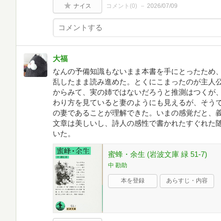
ナイス
コメント(
0
)
2026/07/09
大福
なんの予備知識もないまま本書を手にとったため
乱したまま読み進めた。とくにこまったのが主人
からみて、実の姉ではないだろうと推測はつくが
わり方を見ていると妻のようにも見えるが、そう
の妻であることが理解できた。いまの感覚だと、
文章は美しいし、詩人の感性で書かれたすぐれた
いた。
蜜蜂・余生 (岩波文庫 緑 51-7)
中 勘助
本を登録
あらすじ・内容