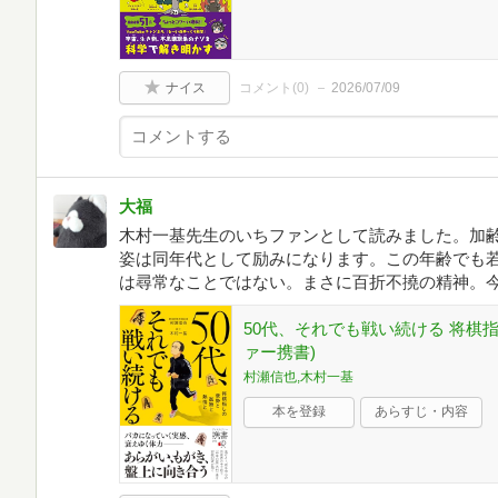
ナイス
コメント(
0
)
2026/07/09
大福
木村一基先生のいちファンとして読みました。加
姿は同年代として励みになります。この年齢でも
は尋常なことではない。まさに百折不撓の精神。
50代、それでも戦い続ける 将棋
ァー携書)
村瀬信也,木村一基
本を登録
あらすじ・内容