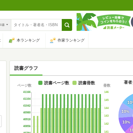
n和書
は
本ランキング
作家ランキング
読書グラフ
著者
読書ページ数
読書冊数
ページ数
冊数
146
41166
41104
145
10
41042
144
10
%
40980
143
40918
10
%
142
40856
1
141
40794