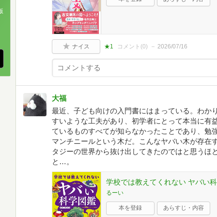
版
、
ナイス
★1
コメント(
0
)
2026/07/16
大福
最近、子ども向けの入門書にはまっている。わか
すいような工夫があり、初学者にとって本当に有
ているものすべてが知らなかったことであり、勉
マンチニールという木だ。こんなヤバい木が存在
タジーの世界から抜け出してきたのではと思うほ
と…。
学校では教えてくれない ヤバい
るーい
本を登録
あらすじ・内容