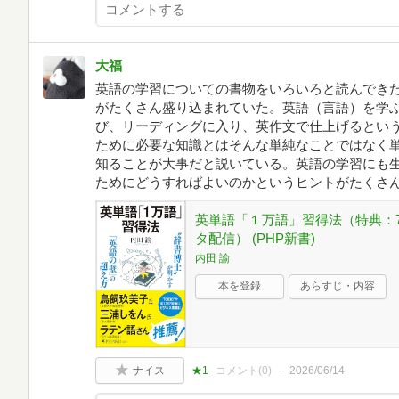
大福
英語の学習についての書物をいろいろと読んでき
がたくさん盛り込まれていた。英語（言語）を学
び、リーディングに入り、英作文で仕上げるとい
ために必要な知識とはそんな単純なことではなく
知ることが大事だと説いている。英語の学習にも
ためにどうすればよいのかというヒントがたくさ
英単語「１万語」習得法（特典：
タ配信） (PHP新書)
内田 諭
本を登録
あらすじ・内容
ナイス
★1
コメント(
0
)
2026/06/14