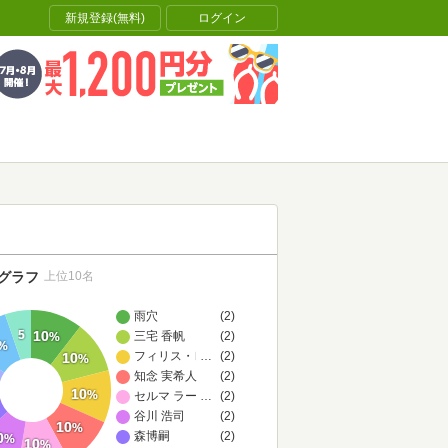
新規登録(無料)
ログイン
グラフ
上位10名
雨穴
(2)
5
10
三宅 香帆
(2)
%
%
フィリス・レイノルズ・ネイラー
…
(2)
10
%
知念 実希人
(2)
10
%
セルマ ラーゲルレーヴ
…
(2)
谷川 浩司
(2)
10
%
森博嗣
(2)
0
%
10
%