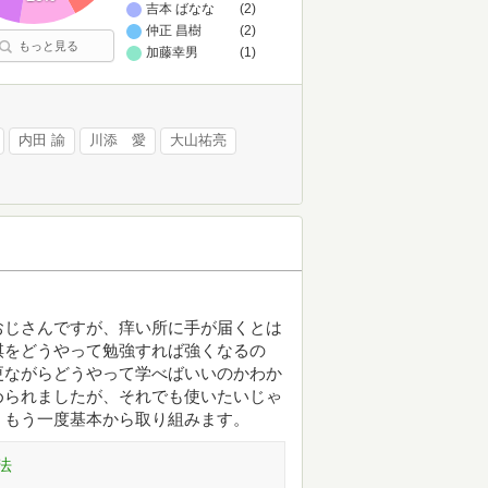
吉本 ばなな
(2)
仲正 昌樹
(2)
もっと見る
加藤幸男
(1)
内田 諭
川添 愛
大山祐亮
おじさんですが、痒い所に手が届くとは
棋をどうやって勉強すれば強くなるの
更ながらどうやって学べばいいのかわか
められましたが、それでも使いたいじゃ
。もう一度基本から取り組みます。
法