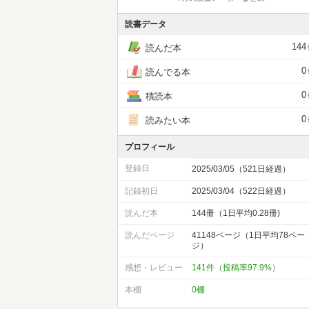
読書データ
144
読んだ本
0
読んでる本
0
積読本
0
読みたい本
プロフィール
登録日
2025/03/05（521日経過）
記録初日
2025/03/04（522日経過）
読んだ本
144冊（1日平均0.28冊)
読んだページ
41148ページ（1日平均78ペー
ジ）
感想・レビュー
141件（投稿率97.9%）
本棚
0棚