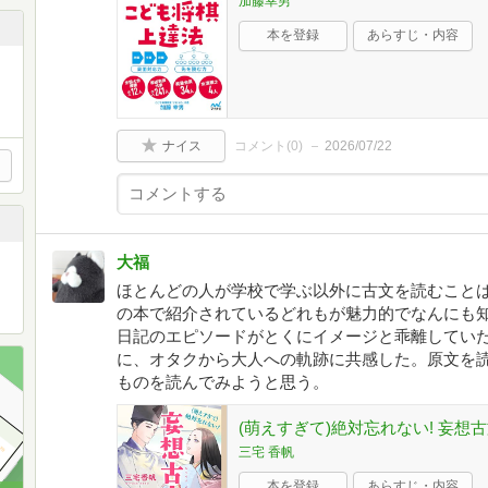
加藤幸男
本を登録
あらすじ・内容
ナイス
コメント(
0
)
2026/07/22
大福
ほとんどの人が学校で学ぶ以外に古文を読むこと
の本で紹介されているどれもが魅力的でなんにも
日記のエピソードがとくにイメージと乖離してい
に、オタクから大人への軌跡に共感した。原文を
ものを読んでみようと思う。
(萌えすぎて)絶対忘れない! 妄想古
三宅 香帆
本を登録
あらすじ・内容