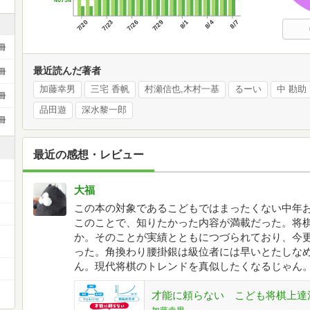
7/20
7/23
7/26
7/29
8/1
8/4
8/7
冊
最近読んだ著者
冊
加藤幸男
三宅 香帆
村瀬信也,木村一基
るーい
中 勘助
冊
品田遊
深水黎一郎
冊
最近の感想・レビュー
大福
この本の対象であるこどもではまったくない中年
このことで、知りたかった内容が満載だった。将
か。そのことが実績とともにつづられており、今
った。角換わり腰掛銀は級位者には早いとたしな
ん。現代将棋のトレンドを真似したくなるじゃん
才能に頼らない こども将棋上達