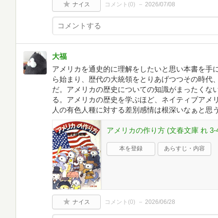
ナイス
コメント(
0
)
2026/07/08
大福
アメリカを通史的に理解をしたいと思い本書を手
ら始まり、歴代の大統領をとりあげつつその時代
だ。アメリカの歴史についての知識がまったくな
る。アメリカの歴史を学ぶほど、ネイティブアメ
人の有色人種に対する差別感情は根深いなぁと思
アメリカの作り方 (文春文庫 れ 3-4
本を登録
あらすじ・内容
ナイス
コメント(
0
)
2026/06/28