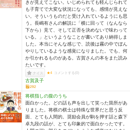
きが見えてこない。いじめられても軽んじられて
も子育てで大変な状況になっても、感情が見えな
い。そういうものだと受け入れているようにも思
う。長嶋有さんの解説に「横に回って（なんなら
下から）見て、そして正否を決めないで味わって
いる。」というようなことが書いてあり納得しま
した。本当にそんな感じで、読後は霧の中でぼん
やりしているような感覚になりました。でも、何
か引かれるものがある。古賀さんの本をまた読み
たいです。
★4
コメントする(
0
)
ナイス
古賀及子
292
将棋指しの腹のうち
面白かった。どの話も声を出して笑った箇所があ
りました。将棋の棋士は特殊な世界だと思う反
面、とても人間的。奨励会員が駒を押す話と森下
卓九段の話が、とても印象的で面白かったです。