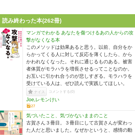
読み終わった本(
262
冊)
マンガでわかる あなたを傷つけるあの人からの攻
撃がなくなる本
このメソッドは効果あると思う。以前、自分をか
らかってくる人に対して反応を薄くしたら、から
かわれなくなった。それに通じるものある。被害
者体質がモラハラを増長させるってことなのか。
お互いに引かれ合うのが悲しすぎる。モラハラを
受けている人は、ぜひ読んで実践してほしい。
コメントする(
0
)
ナイス
Joe,レモンけい
27
気づいたこと、気づかないままのこと
古賀さん３冊目。３冊目にして古賀さんが変わっ
た人だと思いました。なぜかというと、感情の動