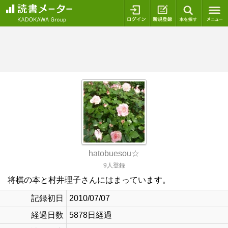
ログイン
新規登録
本を探
hatobuesou☆
9人登録
将棋の本と村井理子さんにはまっています。
記録初日
2010/07/07
経過日数
5878日経過