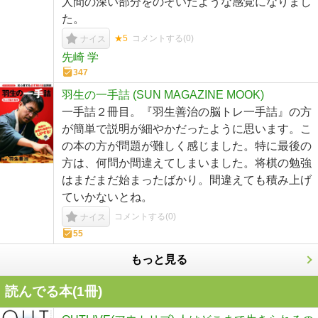
人間の深い部分をのぞいたような感覚になりまし
た。
★5
コメントする(
0
)
ナイス
先崎 学
347
羽生の一手詰 (SUN MAGAZINE MOOK)
一手詰２冊目。『羽生善治の脳トレ一手詰』の方
が簡単で説明が細やかだったように思います。こ
の本の方が問題が難しく感じました。特に最後の
方は、何問か間違えてしまいました。将棋の勉強
はまだまだ始まったばかり。間違えても積み上げ
ていかないとね。
コメントする(
0
)
ナイス
55
もっと見る
読んでる本(
1
冊)