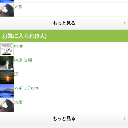
大福
もっと見る
お気に入られ(
9
人)
esop
榊原 香織
涼
ネギっ子gen
大福
もっと見る