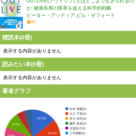
OUTLIVE(アウトリブ) 人はどこまで生きられるの
か: 健康長寿の限界を超える科学的戦略
ピーター・アッティア,ビル・ギフォード
60
積読本(
0
冊)
表示する内容がありません
読みたい本(
0
冊)
表示する内容がありません
著者グラフ
杉本 昌隆(3)
大江 千里(3)
14.3%
谷川 浩司(3)
藤田 真央(2)
9.5%
古賀及子(2)
三宅香帆(2)
14.3%