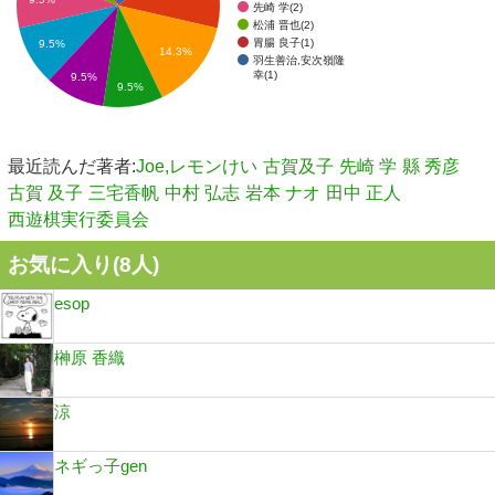
9.5%
先崎 学(2)
松浦 晋也(2)
胃腸 良子(1)
9.5%
14.3%
羽生善治,安次嶺隆
幸(1)
9.5%
9.5%
最近読んだ著者:
Joe,レモンけい
古賀及子
先崎 学
縣 秀彦
古賀 及子
三宅香帆
中村 弘志
岩本 ナオ
田中 正人
西遊棋実行委員会
お気に入り(
8
人)
esop
榊原 香織
涼
ネギっ子gen