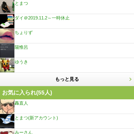
とまつ
ダイ＠2019.11.2～一時休止
ちょりず
陽惟呂
ゆうき
もっと見る
お気に入られ(
55
人)
轟直人
とまつ(新アカウント)
みーさん