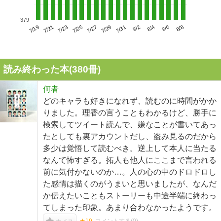
379
7/23
7/29
8/4
7/19
7/25
7/31
8/6
7/21
7/27
8/2
8/8
読み終わった本(
380
冊)
何者
どのキャラも好きになれず、読むのに時間がかか
りました。理香の言うこともわかるけど、勝手に
検索してツイート読んで、嫌なことが書いてあっ
たとしても裏アカウントだし、盗み見るのだから
多少は覚悟して読むべき。逆上して本人に当たる
なんて怖すぎる。拓人も他人にここまで言われる
前に気付かないのか…。人の心の中のドロドロし
た感情は描くのがうまいと思いましたが、なんだ
か伝えたいこともストーリーも中途半端に終わっ
てしまった印象。あまり合わなかったようです。