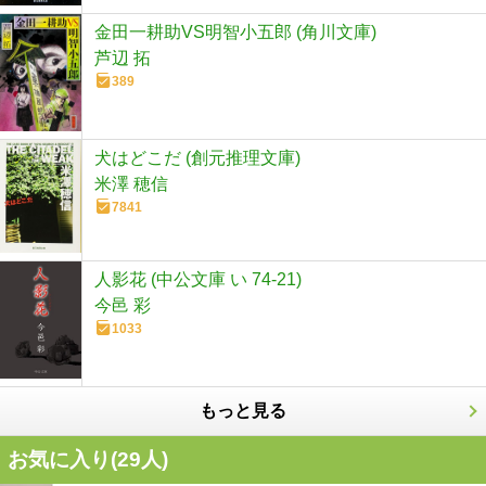
金田一耕助VS明智小五郎 (角川文庫)
芦辺 拓
389
犬はどこだ (創元推理文庫)
米澤 穂信
7841
人影花 (中公文庫 い 74-21)
今邑 彩
1033
もっと見る
お気に入り(
29
人)