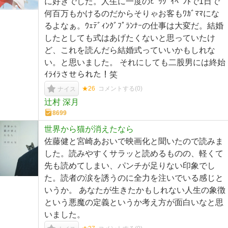
に好きでした。人生に一度のﾋﾞｯｸﾞｲﾍﾞﾝﾄで1日で
何百万もかけるのだからそりゃお客もﾜｶﾞﾏﾏにな
るよなぁ。ｳｪﾃﾞｨﾝｸﾞﾌﾟﾗﾝﾅｰの仕事は大変だ。結婚
したとしても式はあげたくないと思っていたけ
ど、これを読んだら結婚式っていいかもしれな
い。と思いました。 それにしても二股男には終始
ｲﾗｲﾗさせられた！笑
★26
コメントする(
0
)
ナイス
辻村 深月
8699
世界から猫が消えたなら
佐藤健と宮崎あおいで映画化と聞いたので読みま
した。読みやすくサラッと読めるものの、軽くて
先も読めてしまい、パンチが足りない印象でし
た。読者の涙を誘うのに全力を注いでいる感じと
いうか。 あなたが生きたかもしれない人生の象徴
という悪魔の定義というか考え方が面白いなと思
いました。