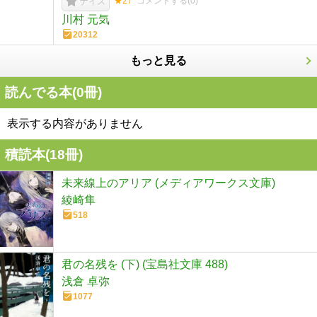
★27
コメントする(
0
)
ナイス
川村 元気
20312
もっと見る
読んでる本(
0
冊)
表示する内容がありません
積読本(
18
冊)
未来線上のアリア (メディアワークス文庫)
綾崎隼
518
君の名残を (下) (宝島社文庫 488)
浅倉 卓弥
1077