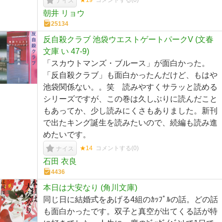
★19
コメントする(
0
)
ナイス
朝井 リョウ
25134
反自殺クラブ 池袋ウエストゲートパークV (文春
文庫 い 47-9)
「スカウトマンズ・ブルース」が面白かった。
「反自殺クラブ」も面白かったんだけど、もはや
池袋関係ない。。笑 読みやすくサラッと読める
シリーズですが、この巻は久しぶりに読んだこと
もあってか、少し読みにくさもありました。新刊
で出たキング誕生を読みたいので、続編も読み進
めたいです。
★14
コメントする(
0
)
ナイス
石田 衣良
4436
本日は大安なり (角川文庫)
同じ日に結婚式をあげる4組のｶｯﾌﾟﾙの話。どの話
も面白かったです。双子と真空が出てくる話が特