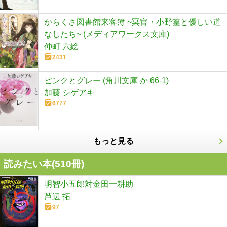
からくさ図書館来客簿 ~冥官・小野篁と優しい道
なしたち~ (メディアワークス文庫)
仲町 六絵
2431
ピンクとグレー (角川文庫 か 66-1)
加藤 シゲアキ
6777
もっと見る
読みたい本(
510
冊)
明智小五郎対金田一耕助
芦辺 拓
97