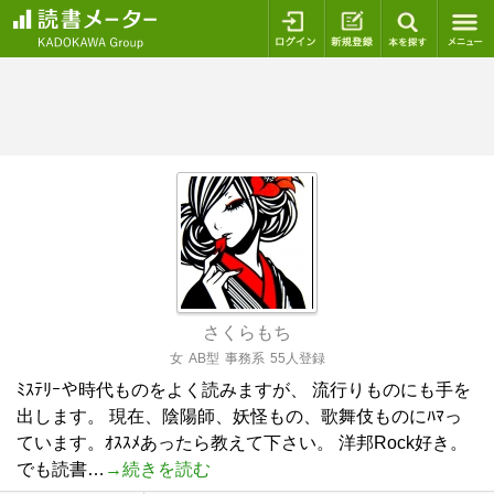
ログイン
新規登録
本を探
さくらもち
女
AB型
事務系
55人登録
ﾐｽﾃﾘｰや時代ものをよく読みますが、 流行りものにも手を
出します。 現在、陰陽師、妖怪もの、歌舞伎ものにﾊﾏっ
ています。ｵｽｽﾒあったら教えて下さい。 洋邦Rock好き。
でも読書…
→続きを読む