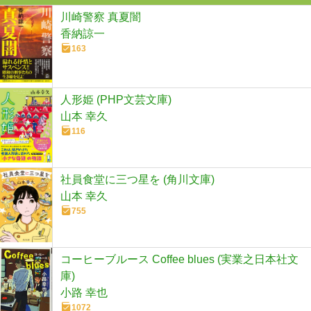
川崎警察 真夏闇
香納諒一
163
人形姫 (PHP文芸文庫)
山本 幸久
116
社員食堂に三つ星を (角川文庫)
山本 幸久
755
コーヒーブルース Coffee blues (実業之日本社文
庫)
小路 幸也
1072