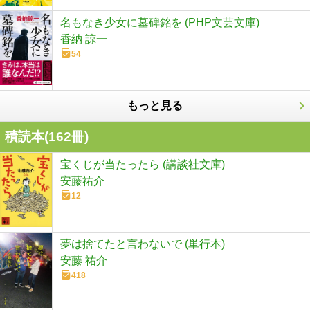
名もなき少女に墓碑銘を (PHP文芸文庫)
香納 諒一
54
もっと見る
積読本(
162
冊)
宝くじが当たったら (講談社文庫)
安藤祐介
12
夢は捨てたと言わないで (単行本)
安藤 祐介
418