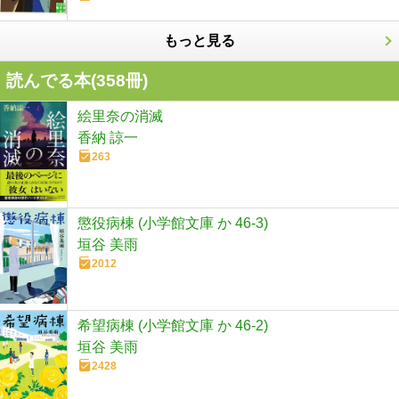
もっと見る
読んでる本(
358
冊)
絵里奈の消滅
香納 諒一
263
懲役病棟 (小学館文庫 か 46-3)
垣谷 美雨
2012
希望病棟 (小学館文庫 か 46-2)
垣谷 美雨
2428