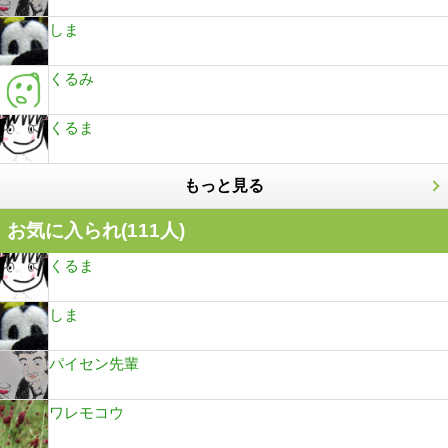
しま
くるみ
くるま
もっと見る
お気に入られ(
111
人)
くるま
しま
パイセン先輩
ワレモコウ