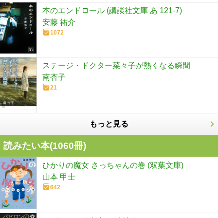
本のエンドロール (講談社文庫 あ 121-7)
安藤 祐介
1072
ステージ・ドクター菜々子が熱くなる瞬間
南杏子
21
もっと見る
読みたい本(
1060
冊)
ひかりの魔女 さっちゃんの巻 (双葉文庫)
山本 甲士
642