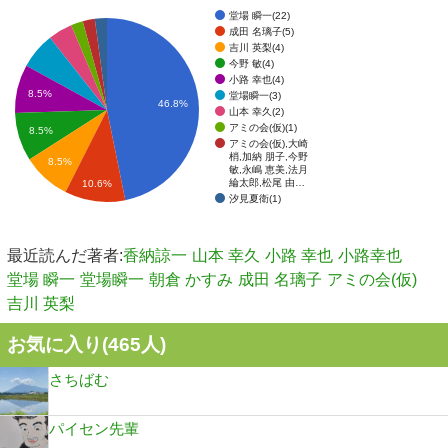
堂場 瞬一(22)
成田 名璃子(5)
吉川 英梨(4)
今野 敏(4)
小路 幸也(4)
8.5%
堂場瞬一(3)
46.8%
山本 幸久(2)
アミの会(仮)(1)
8.5%
アミの会(仮),大崎
梢,加納 朋子,今野
8.5%
敏,永嶋 恵美,法月
綸太郎,松尾 由…
10.6%
汐見夏衛(1)
最近読んだ著者:
香納諒一
山本 幸久
小路 幸也
小路幸也
堂場 瞬一
堂場瞬一
朝倉 かすみ
成田 名璃子
アミの会(仮)
吉川 英梨
お気に入り(
465
人)
さちばむ
パイセン先輩