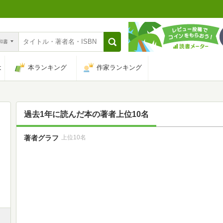
n和書
は
本ランキング
作家ランキング
過去1年に読んだ本の著者上位10名
著者グラフ
上位10名