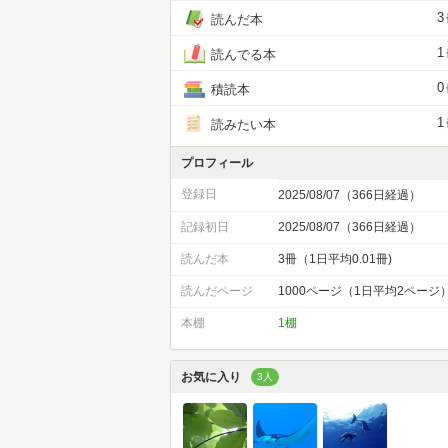
3
読んだ本
1
読んでる本
0
積読本
1
読みたい本
プロフィール
登録日
2025/08/07（366日経過）
記録初日
2025/08/07（366日経過）
読んだ本
3冊（1日平均0.01冊)
読んだページ
1000ページ（1日平均2ページ
本棚
1棚
お気に入り
3人