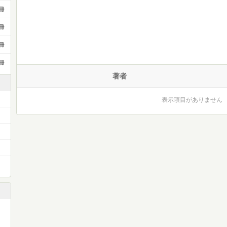
冊
冊
冊
冊
著者
表示項目がありません
）