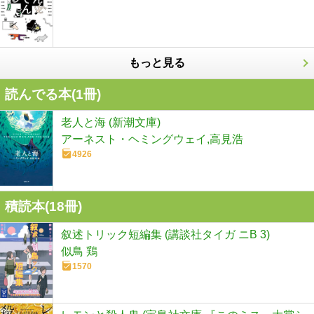
もっと見る
読んでる本(
1
冊)
老人と海 (新潮文庫)
アーネスト・ヘミングウェイ,高見浩
4926
積読本(
18
冊)
叙述トリック短編集 (講談社タイガ ニB 3)
似鳥 鶏
1570