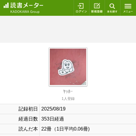
ログイン
新規登録
本を探
ﾔｯﾎｰ
1人登録
記録初日
2025/08/19
経過日数
353日経過
読んだ本
22冊（1日平均0.06冊)