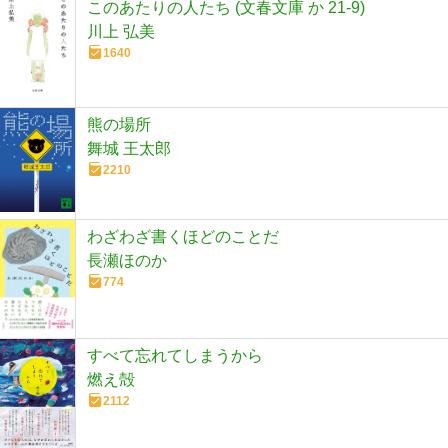
このあたりの人たち (文春文庫 か 21-9)
川上 弘美
1640
熊の場所
舞城 王太郎
2210
わざわざ書くほどのことだ
長瀬ほのか
774
すべて忘れてしまうから
燃え殻
2112