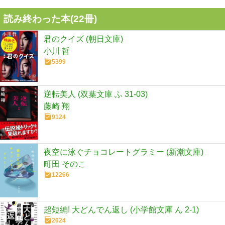
読み終わった本(
22
冊)
君のクイズ (朝日文庫)
小川 哲
5399
逆転美人 (双葉文庫 ふ 31-03)
藤崎 翔
9124
夜空に泳ぐチョコレートグラミー (新潮文庫)
町田 そのこ
12266
超短編! 大どんでん返し (小学館文庫 ん 2-1)
2624