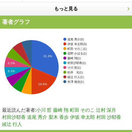
もっと見る
著者グラフ
道尾 秀介(5)
伊坂 幸太郎(3)
町田 そのこ(1)
宿野 かほる(1)
31.3%
藤崎 翔(1)
村田沙耶香(1)
6.3%
小川 哲(1)
6.3%
杉井 光(1)
綾辻 行人(1)
米澤 穂信(1)
18.8%
最近読んだ著者:
小川 哲
藤崎 翔
町田 そのこ
辻村 深月
村田沙耶香
道尾 秀介
梨木 香歩
伊坂 幸太郎
村田 沙耶香
綾辻 行人