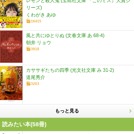
レモンと殺人鬼 (宝島社文庫 『このミス』大賞シ
リーズ)
くわがき あゆ
16415
風と共にゆとりぬ (文春文庫 あ 68-4)
朝井 リョウ
3918
カササギたちの四季 (光文社文庫 み 31-2)
道尾秀介
3203
もっと見る
読みたい本(
58
冊)