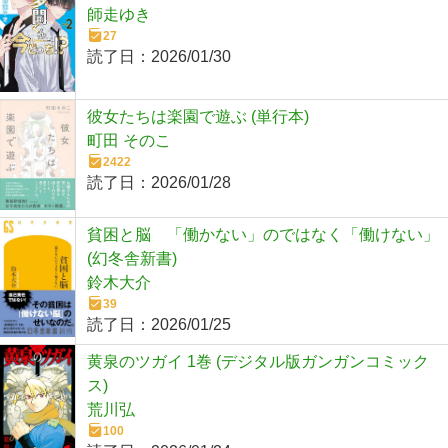
師走ゆき
27
読了日：
2026/01/30
彼女たちは楽園で遊ぶ (単行本)
町田 そのこ
2422
読了日：
2026/01/28
貧困と脳 「働かない」のではなく「働けない」
(幻冬舎新書)
鈴木大介
39
読了日：
2026/01/25
黄泉のツガイ 1巻 (デジタル版ガンガンコミック
ス)
荒川弘
100