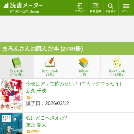
ログイン
新規登録
本を探
まろん
さんの読んだ本 (2730冊)
読んだ本
読んでる本
積読本
読みたい本
（2730冊）
（1冊）
（1冊）
（175冊）
今夜はアレで飲みたい！ (コミックエッセイ)
新久 千映
7
読了日：
2026/02/12
心はどこへ消えた?
東畑 開人
2003