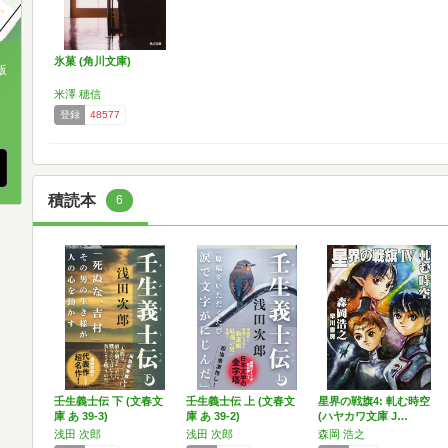
氷菓 (角川文庫)
版
米澤 穂信
、
登録
48577
積読本
6
壬生義士伝 下 (文春文
壬生義士伝 上 (文春文
星界の戦旗4: 軋む時空
庫 あ 39-3)
庫 あ 39-2)
(ハヤカワ文庫 J…
浅田 次郎
浅田 次郎
森岡 浩之