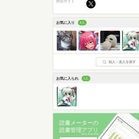
外部サイト
お気に入り
4人
知人・友人を探す
お気に入られ
1人
読書メーターの
読書管理
アプリ