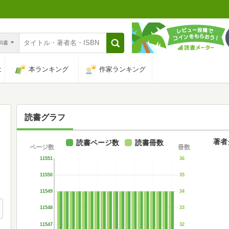
n和書
は
本ランキング
作家ランキング
読書グラフ
著者
読書ページ数
読書冊数
ページ数
冊数
11551
36
11550
35
11549
34
11548
33
11547
32