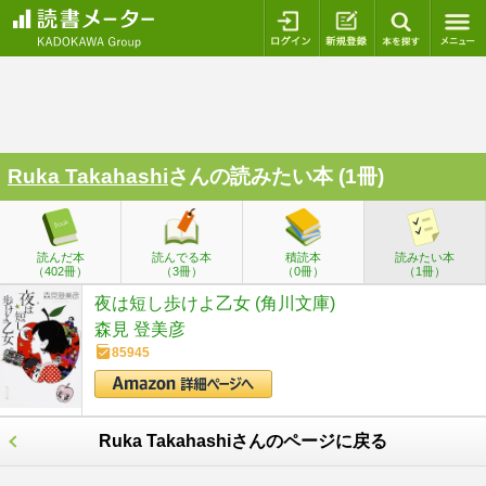
ログイン
新規登録
本を探
Ruka Takahashi
さんの読みたい本 (1冊)
読んだ本
読んでる本
積読本
読みたい本
（402冊）
（3冊）
（0冊）
（1冊）
夜は短し歩けよ乙女 (角川文庫)
森見 登美彦
85945
Ruka Takahashiさんのページに戻る