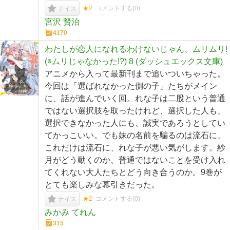
★2
コメントする(
0
)
ナイス
宮沢 賢治
4170
わたしが恋人になれるわけないじゃん、ムリムリ!
(※ムリじゃなかった!?) 8 (ダッシュエックス文庫)
アニメから入って最新刊まで追いついちゃった。
今回は「選ばれなかった側の子」たちがメイン
に、話が進んでいく回。れな子は二股という普通
ではない選択肢を取ったけれど、選択した人も、
選択できなかった人にも、誠実であろうとしてい
てかっこいい。でも妹の名前を騙るのは流石に、
これだけは流石に、れな子が悪い気がします。紗
月がどう動くのか、普通ではないことを受け入れ
てくれない大人たちとどう向き合うのか。9巻が
とても楽しみな幕引きだった。
★2
コメントする(
0
)
ナイス
みかみ てれん
315