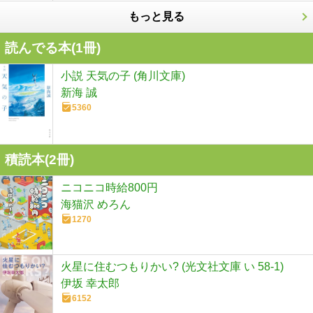
もっと見る
読んでる本(
1
冊)
小説 天気の子 (角川文庫)
新海 誠
5360
積読本(
2
冊)
ニコニコ時給800円
海猫沢 めろん
1270
火星に住むつもりかい? (光文社文庫 い 58-1)
伊坂 幸太郎
6152