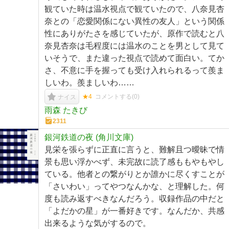
観ていた時は温水視点で観ていたので、八奈見杏
奈との「恋愛関係にない異性の友人」という関係
性にありがたさを感じていたが、原作で読むと八
奈見杏奈は毛程度には温水のことを男として見て
いそうで、また違った視点で読めて面白い。てか
さ、不意に手を握っても受け入れられるって羨ま
しいわ。羨ましいわ……
★4
コメントする(
0
)
ナイス
雨森 たきび
2311
銀河鉄道の夜 (角川文庫)
見栄を張らずに正直に言うと、難解且つ曖昧で情
景も思い浮かべず、未完故に読了感ももやもやし
ている。他者との繋がりとか誰かに尽くすことが
「さいわい」ってやつなんかな、と理解した。何
度も読み返すべきなんだろう。収録作品の中だと
「よだかの星」が一番好きです。なんだか、共感
出来るような気がするので。