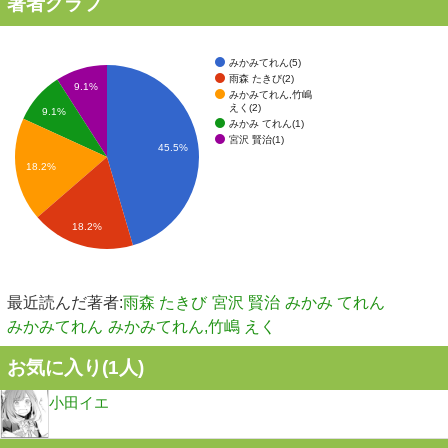
著者グラフ
みかみてれん(5)
雨森 たきび(2)
9.1%
みかみてれん,竹嶋
えく(2)
9.1%
みかみ てれん(1)
宮沢 賢治(1)
45.5%
18.2%
18.2%
最近読んだ著者:
雨森 たきび
宮沢 賢治
みかみ てれん
みかみてれん
みかみてれん,竹嶋 えく
お気に入り(
1
人)
小田イエ