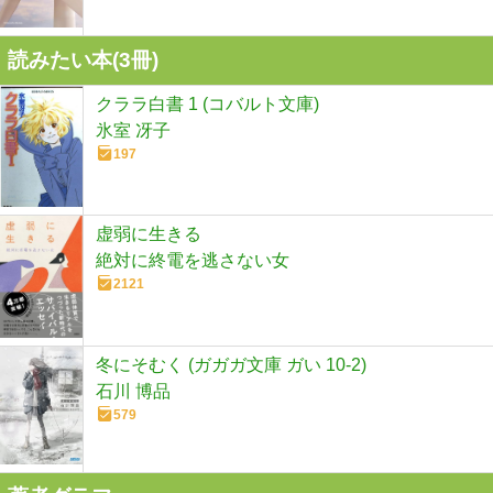
読みたい本(
3
冊)
クララ白書 1 (コバルト文庫)
氷室 冴子
197
虚弱に生きる
絶対に終電を逃さない女
2121
冬にそむく (ガガガ文庫 ガい 10-2)
石川 博品
579