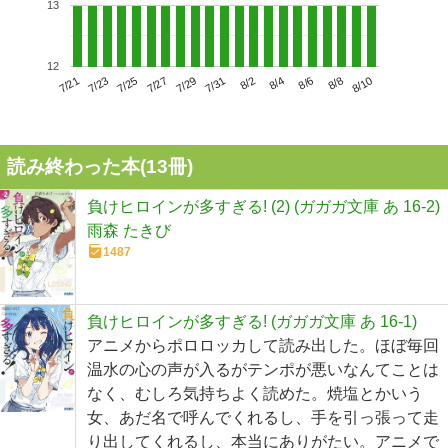
13
12
7/25
7/31
8/6
7/21
7/27
8/2
8/8
7/23
7/29
8/4
8/10
読み終わった本(
13
冊)
負けヒロインが多すぎる! (2) (ガガガ文庫 あ 16-2)
雨森 たきび
1487
負けヒロインが多すぎる! (ガガガ文庫 あ 16-1)
アニメからポロロッカして読み出した。ほぼ毎回
温水の心の声が入るがテンポが悪いなんてことは
なく、むしろ気持ちよく読めた。焼塩とかいう
女、あだ名で呼んでくれるし、手を引っ張って走
り出してくれるし、本当にありがたい。アニメで