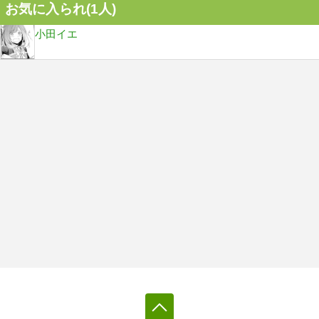
お気に入られ(
1
人)
小田イエ