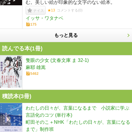
む。美しい絵が印象的な文字のない絵本。
★13
コメントする(
0
)
ナイス
イッサ・ワタナベ
175
もっと見る
読んでる本(
1
冊)
隻眼の少女 (文春文庫 ま 32-1)
麻耶 雄嵩
5462
積読本(
3
冊)
わたしの日々が、言葉になるまで 小説家に学ぶ
言語化のコツ (単行本)
町田そのこ＋NHK「わたしの日々が、言葉になる
まで」制作班