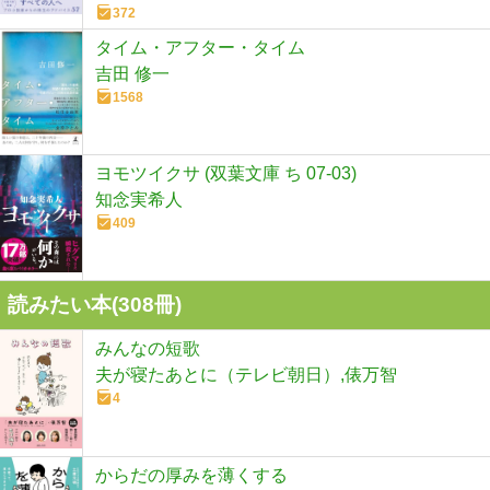
372
タイム・アフター・タイム
吉田 修一
1568
ヨモツイクサ (双葉文庫 ち 07-03)
知念実希人
409
読みたい本(
308
冊)
みんなの短歌
夫が寝たあとに（テレビ朝日）,俵万智
4
からだの厚みを薄くする