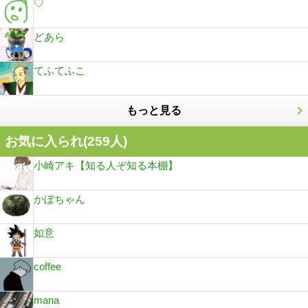
♡
どあら
てふてふこ
もっと見る
お気に入られ(
259
人)
小崎アキ【知る人ぞ知る本棚】
かぼちゃん
如意
coffee
mana