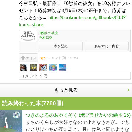
今村昌弘・最新作！『0秒前の彼女』を10名様にプレ
ゼント！応募締切は8月6日(木)の正午まで。応募は
こちらから→
https://bookmeter.com/giftbooks/643?
track=share
0秒前の彼女
今村昌弘
本を登録
あらすじ・内容
コメント(
0
)
07/31
ナイス
★5
もっと見る
読み終わった本(
7780
冊)
つきのよるのおやくそく (ポプラせかいの絵本 25)
まちのくらしが大好きなので小さなうさぎ。でも
ひとりぼっちの夜に思う。月には私と同じような