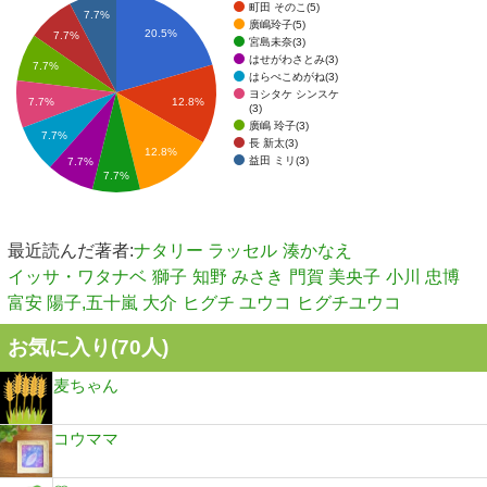
町田 そのこ(5)
7.7%
廣嶋玲子(5)
20.5%
7.7%
宮島未奈(3)
はせがわさとみ(3)
7.7%
はらぺこめがね(3)
ヨシタケ シンスケ
12.8%
7.7%
(3)
廣嶋 玲子(3)
7.7%
長 新太(3)
12.8%
益田 ミリ(3)
7.7%
7.7%
最近読んだ著者:
ナタリー ラッセル
湊かなえ
イッサ・ワタナベ
獅子
知野 みさき
門賀 美央子
小川 忠博
富安 陽子,五十嵐 大介
ヒグチ ユウコ
ヒグチユウコ
お気に入り(
70
人)
麦ちゃん
コウママ