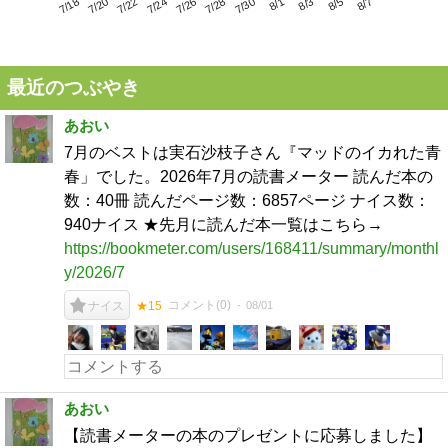
7/22
7/28
8/3
7/18
7/24
7/30
8/5
7/20
7/26
8/1
8/7
最近のつぶやき
あおい
7月のベストは実石沙枝子さん『マッドのイカれた青
春」でした。2026年7月の読書メーター 読んだ本の
数：40冊 読んだページ数：6857ページ ナイス数：
940ナイス ★先月に読んだ本一覧はこちら→
https://bookmeter.com/users/168411/summary/monthl
y/2026/7
コメント(
0
)
08/01
ナイス
★15
あおい
【読書メーターの本のプレゼントに応募しました】