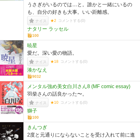
うさぎがいるのでは…と。誰かと一緒にいるの
も、自分の好きも大事。いい距離感。
★2
コメントする(
0
)
ナイス
ナタリー ラッセル
100
暁星
愛だ。深い愛の物語。
★18
コメントする(
0
)
ナイス
湊かなえ
9032
メンタル強め美女白川さん8 (MF comic essay)
羽柴さんの話良かった〜。
★10
コメントする(
0
)
ナイス
獅子
100
きんつぎ
2度と元通りにならないことを受け入れて前に進