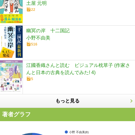
土屋 元明
22
幽冥の岸 十二国記
小野不由美
516
江國香織さんと読む ビジュアル枕草子 (作家さ
んと日本の古典を読んでみた! 4)
5
もっと見る
著者グラフ
小野 不由美(8)