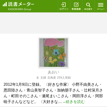
ログイン
新規登録
本を探
あおい
女
主婦
北海道
259人登録
2012年1月9日に登録。 〈好きな作家〉 小野不由美さん・
恩田陸さん・青山美智子さん・加納朋子さん・辻村深月さ
ん・町田そのこさん・瀬尾まいこさん・岡田淳さん・阿部
暁子さんなどなど。 〈大好きな…
→続きを読む