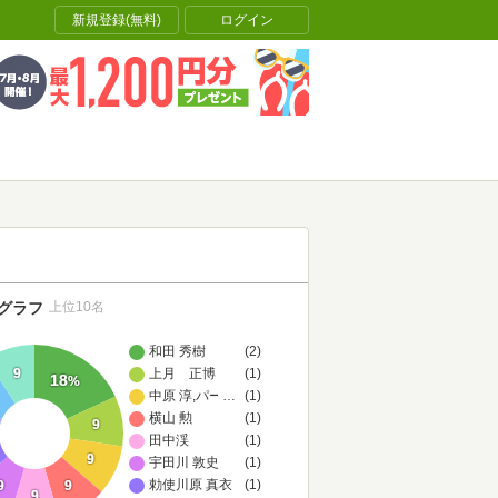
新規登録(無料)
ログイン
グラフ
上位10名
和田 秀樹
(2)
上月 正博
(1)
9
18
%
中原 淳,パーソル総合研究所,ベネッセ教育総合研究所
…
(1)
横山 勲
(1)
9
田中渓
(1)
9
宇田川 敦史
(1)
勅使川原 真衣
(1)
9
9
9