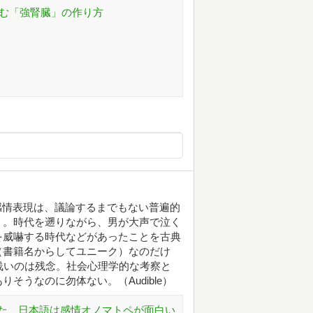
しむ「強腎臓」の作り方
う感情表現は、議論するまでもない普遍的
う。時代を遡りながら、男が大声で泣く
を威嚇する時代などがあったことを古典
（書籍名からしてユニーク）なのだけ
浅いのは残念。社会心理学的な考察と
そうなのに勿体ない。（Audible）
た 日本語は感情オノマトペが面白い