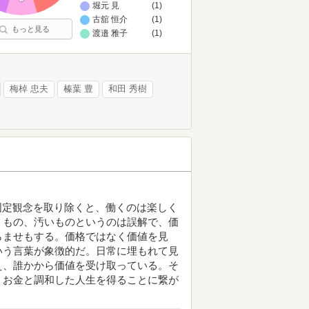
堀元 見
(1)
古舘 恒介
(1)
もっと見る
渡邉 雅子
(1)
梅棹 忠夫
榛葉 豊
和田 秀樹
た固定観念を取り除くと、働くのは楽しく
うもの、汚いものというのは誤解で、価
らませもする。価格ではなく価値を見
いう言葉が象徴的だ。日常に埋もれて見
え、誰かから価値を受け取っている。そ
、お金と調和した人生を得ることに繋が