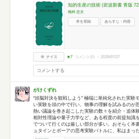
知的生産の技術 (岩波新書 青版 72
梅棹 忠夫
本を登録
あらすじ・内容
ナイス
★7
コメント(
0
)
2026/07/27
がけくずれ
“頭脳対決を観戦しよう” 極端に単純化された実
い実験を頭の中で行い、物事の理解を試みるのが
熱い議論を巻き起こした実験の数々を紹介・追体
相対性理論や量子力学など、ある程度の前提知識
でついて行くのは厳しい部分が多い。おそらく本書
ュタインとボーアの思考実験バトルに、私はまっ