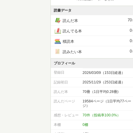
読書データ
70
読んだ本
0
読んでる本
0
積読本
0
読みたい本
プロフィール
登録日
2026/03/09（153日経過）
記録初日
2025/11/29（253日経過）
読んだ本
70冊（1日平均0.28冊)
読んだページ
19584ページ（1日平均77ペー
ジ）
感想・レビュー
70件（投稿率100.0%）
本棚
0棚