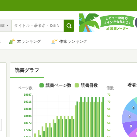
n和書
は
本ランキング
作家ランキング
読書グラフ
著者
読書ページ数
読書冊数
ページ数
冊数
72
19697
70
19316
9
68
18935
66
18554
9
64
18173
9
62
17792
60
17411