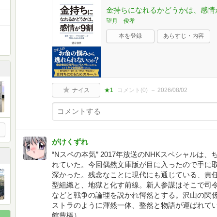
金持ちになれるかどうかは、感情が９
望月 俊孝
本を登録
あらすじ・内容
ナイス
★1
コメント(
0
)
2026/08/02
がけくずれ
“Nスペの本気” 2017年放送のNHKスペシャル
れていた。今回偶然文庫版が目に入ったので手に
深かった。残念なことに現代にも通じている、責
型組織と、地獄と化す前線。新人参謀はそこで司令官
などと戦争の論理を説かれ愕然とする。沢山の関
ストラのように渾然一体、整然と物語が運ばれて
館豊橋）