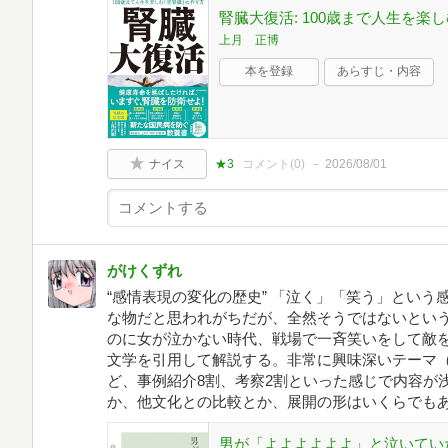
腎臓大復活: 100歳まで人生を楽
上月 正博
本を登録
あらすじ・内容
ナイス
★3
コメント(
0
)
2026/08/01
がけくずれ
“感情表現の変化の歴史” 「泣く」「笑う」とい
な物だと思われがちだが、全然そうではないとい
のに女が泣かない時代、戦場で一斉笑いをして敵
文学を引用して解説する。非常に興味深いテーマ
ど、事例紹介8割、考察2割といった感じで内容が
か、他文化との比較とか、展開の形はいくらでもあり
男が「よよよよよよ」と泣いてい