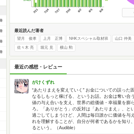
7/21
7/24
7/27
7/30
8/2
8/5
8/8
冊
最近読んだ著者
冊
望月 俊孝
上月 正博
NHKスペシャル取材班
山口 仲美
冊
佐々木 亮
堀元 見
横山 勲
冊
最近の感想・レビュー
がけくずれ
“あたりまえを変えていく” お金についての誤っ
なるしもっと稼げる、というお話。お金は奪い合
値の与え合いを支え、世界の総価値・幸福量を膨
ろ。「ありがとう」の反対は「あたりまえ」、と
過ごしてしまうけど、人間は毎日誰かに価値を与
れを理解することが、自分が何者であるかを知り
るという。（Audible）