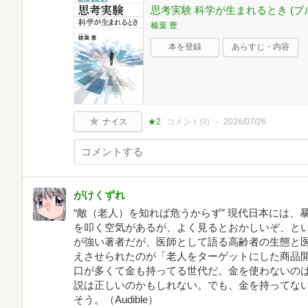
思考実験 科学が生まれるとき (ブル
榛葉 豊
本を登録
あらすじ・内容
ナイス
★2
コメント(
0
)
2026/07/26
がけくずれ
“敵（老人）を知れば危うからず” 現代日本には
を叩く空気があるが、よく見るとおかしいぞ、と
が強い著者だが、医師として語る高齢者の生態と
えさせられたのが「老人をターゲットにした商品
口が多くて金も持ってる世代だ。金を使わないの
説は正しいのかもしれない。でも、金を持ってない
そう。（Audible）