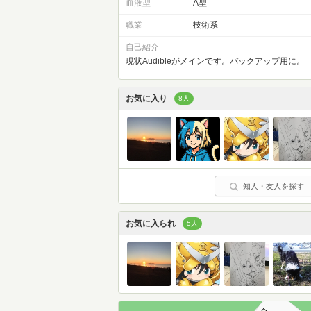
血液型
A型
職業
技術系
自己紹介
現状Audibleがメインです。バックアップ用に。
お気に入り
8人
知人・友人を探す
お気に入られ
5人