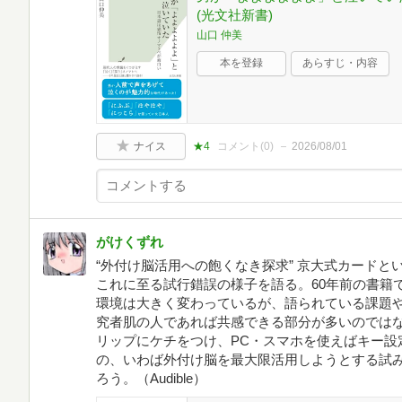
(光文社新書)
山口 仲美
本を登録
あらすじ・内容
ナイス
★4
コメント(
0
)
2026/08/01
がけくずれ
“外付け脳活用への飽くなき探求” 京大式カード
これに至る試行錯誤の様子を語る。60年前の書籍
環境は大きく変わっているが、語られている課題
究者肌の人であれば共感できる部分が多いのでは
リップにケチをつけ、PC・スマホを使えばキー設
の、いわば外付け脳を最大限活用しようとする試
ろう。（Audible）