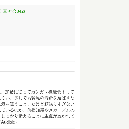
庫 社会342)
臓は、加齢に従ってガンガン機能低下して
にくい。少しでも腎臓の寿命を延ばすた
に気を遣うこと、だけど頑張りすぎない
れているのか、前提知識やメカニズムの
をしっかり伝えることに重点が置かれて
dible）