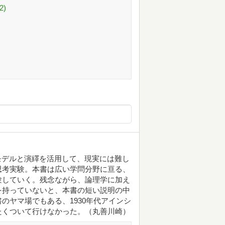
2)
験モデルと演繹を活用して、現実には難し
思考実験。本書は広い学問分野に亘る、
験していく。残念ながら、論理学に加え
を持っていないと、本書の短い説明の中
のヤマ場でもある、1930年代アインシ
たくついて行けなかった。（丸善川崎）