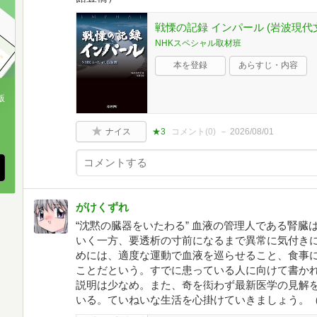
戦慄の記録 インパール (岩波現代文
NHKスペシャル取材班
本を登録
あらすじ・内容
版
、
ナイス
★3
コメント(
0
)
2026/08/01
がけくずれ
“沈黙の臓器をいたわる” 血液の管理人である腎
いく一方、要透析の寸前になるまで異常に気付き
めには、適度な運動で血液を巡らせること、食事
ことだという。すでに患っている人に向けて書か
説明は少なめ。また、奇を衒わず最新医学の見解
いる。ていねいな生活を心掛けていきましょう。（Au