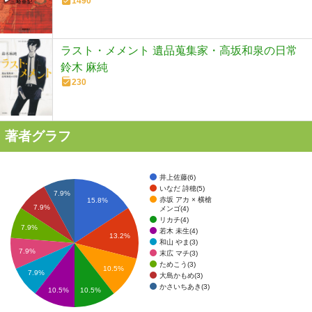
1490
ラスト・メメント 遺品蒐集家・高坂和泉の日常
鈴木 麻純
230
著者グラフ
井上佐藤(6)
いなだ 詩穂(5)
7.9%
赤坂 アカ × 横槍
15.8%
7.9%
メンゴ(4)
リカチ(4)
7.9%
若木 未生(4)
13.2%
和山 やま(3)
7.9%
末広 マチ(3)
ためこう(3)
10.5%
7.9%
大島かもめ(3)
かさいちあき(3)
10.5%
10.5%