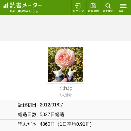
ログイン
新規登録
本を探
くれは
7人登録
記録初日
2012/01/07
経過日数
5327日経過
読んだ本
4860冊（1日平均0.91冊)