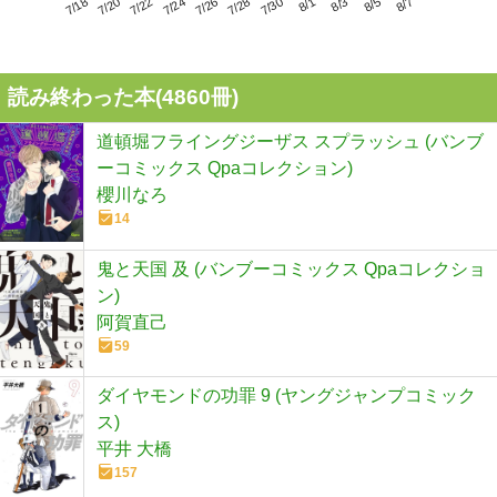
7/22
7/28
8/3
7/18
7/24
7/30
8/5
7/20
7/26
8/1
8/7
読み終わった本(
4860
冊)
道頓堀フライングジーザス スプラッシュ (バンブ
ーコミックス Qpaコレクション)
櫻川なろ
14
鬼と天国 及 (バンブーコミックス Qpaコレクショ
ン)
阿賀直己
59
ダイヤモンドの功罪 9 (ヤングジャンプコミック
ス)
平井 大橋
157