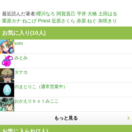
最近読んだ著者:
櫻川なろ
阿賀直己
平井 大橋
土田はる
栗原カナ
ねこげ
Priest
近原さくら
赤原 ねぐ
灰咲きり
お気に入り(
10
人)
snm
みとみ
タナカ
のまとりこ（通常営業中）
おかえりｂｏｔみここ
もっと見る
お気に入られ(
7
人)