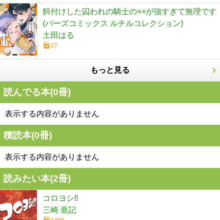
餌付けした囚われの騎士の××が強すぎて無理です
(バーズコミックス ルチルコレクション)
土田はる
17
もっと見る
読んでる本(
0
冊)
表示する内容がありません
積読本(
0
冊)
表示する内容がありません
読みたい本(
2
冊)
コロヨシ!!
三崎 亜記