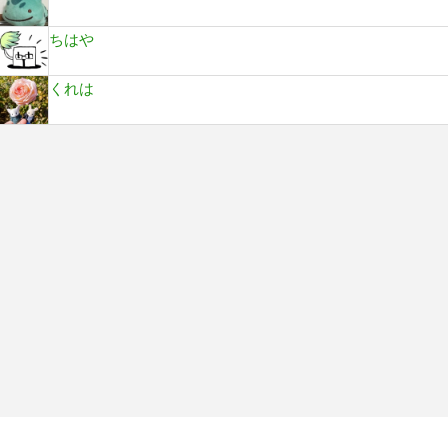
ちはや
くれは