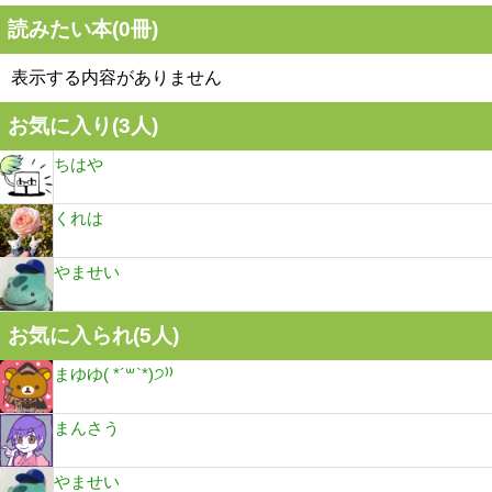
読みたい本(
0
冊)
表示する内容がありません
お気に入り(
3
人)
ちはや
くれは
やませい
お気に入られ(
5
人)
まゆゆ( *´꒳`*)੭⁾⁾
まんさう
やませい