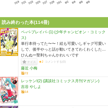
7/23
7/29
8/4
7/19
7/25
7/31
8/6
7/21
7/27
8/2
8/8
読み終わった本(
114
冊)
ペ-パ-ブレイバ- (1) (少年チャンピオン・コミック
ス)
単行本待ってた〜〜！絵も可愛いしギャグ可愛い
しで、後半やっと話が動いてきてわくわくした…
ひんぬー聖利ちゃんかわいいです
★2
コメントする(
0
)
ナイス
藤近 小梅
72
レッケン!(2) (講談社コミックス月刊マガジン)
吉谷 やしよ
14