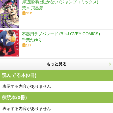
岸辺露伴は動かない (ジャンプコミックス)
荒木 飛呂彦
3311
不器用ラブパレード (B`s-LOVEY COMICS)
千葉たゆり
187
もっと見る
読んでる本(
0
冊)
表示する内容がありません
積読本(
0
冊)
表示する内容がありません