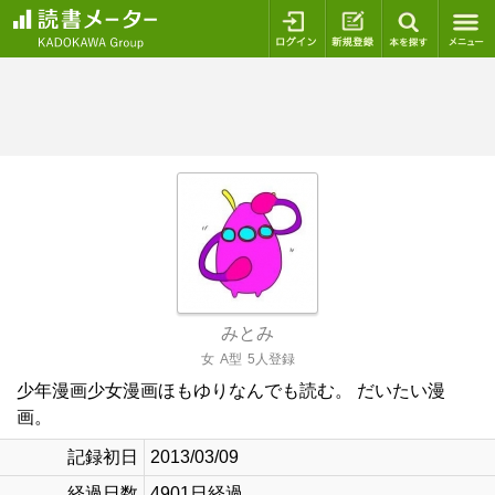
ログイン
新規登録
本を探
みとみ
女
A型
5人登録
少年漫画少女漫画ほもゆりなんでも読む。 だいたい漫
画。
記録初日
2013/03/09
経過日数
4901日経過