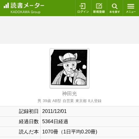
ログイン
新規登録
本を探
神田光
男
39歳
AB型
自営業
東京都
8人登録
記録初日
2011/12/01
経過日数
5364日経過
読んだ本
1070冊（1日平均0.20冊)