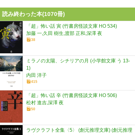
読み終わった本(
1070
冊)
「超」怖い話 寅 (竹書房怪談文庫 HO 534)
加藤 一,久田 樹生,渡部 正和,深澤 夜
38
ミラノの太陽、シチリアの月 (小学館文庫 う 13-
1)
内田 洋子
415
「超」怖い話 辛 (竹書房怪談文庫 HO 506)
松村 進吉,深澤 夜
50
ラヴクラフト全集〈5〉 (創元推理文庫) (創元推理