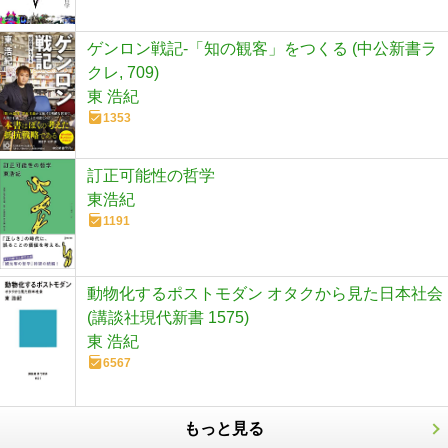
ゲンロン戦記-「知の観客」をつくる (中公新書ラ
クレ, 709)
東 浩紀
1353
訂正可能性の哲学
東浩紀
1191
動物化するポストモダン オタクから見た日本社会
(講談社現代新書 1575)
東 浩紀
6567
もっと見る