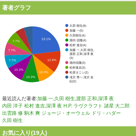
著者グラフ
久田 樹生(9)
加藤 一(5)
久田樹生(4)
23.1%
堀内 信隆(4)
7.7%
松村 進吉(4)
加藤 一,久田 樹生,
7.7%
渡部 正和,深澤 夜
(3)
12.8%
7.7%
堀内信隆(3)
松村進吉(3)
10.3%
10.3%
松原タニシ(2)
10.3%
滝沢 秀一,滝沢 友
紀(2)
最近読んだ著者:
加藤 一,久田 樹生,渡部 正和,深澤 夜
内田 洋子
松村 進吉,深澤 夜
H.P. ラヴクラフト
諸星 大二郎
出雲路 修
駒木 爽
ジョージ・オーウェル
ドリ・ハダー
久田 樹生
お気に入り(
19
人)