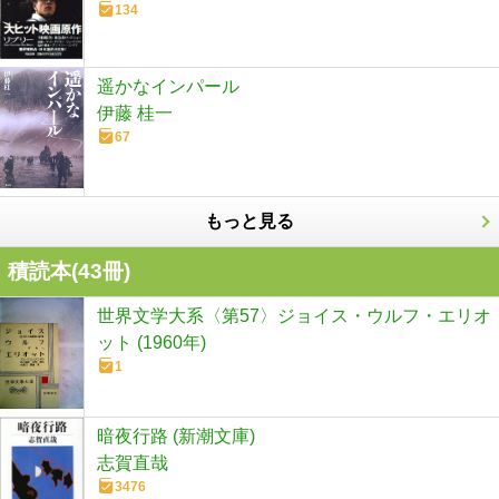
134
遥かなインパール
伊藤 桂一
67
もっと見る
積読本(
43
冊)
世界文学大系〈第57〉ジョイス・ウルフ・エリオ
ット (1960年)
1
暗夜行路 (新潮文庫)
志賀直哉
3476