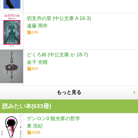
切支丹の里 (中公文庫 A 16-3)
遠藤 周作
145
どくろ杯 (中公文庫 か 18-7)
金子 光晴
615
もっと見る
読みたい本(
633
冊)
ゲンロン0 観光客の哲学
東 浩紀
1838