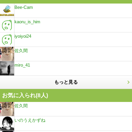
Bee-Cam
kaoru_is_him
iyoiyoi24
佐久間
miro_41
もっと見る
お気に入られ(
8
人)
佐久間
いのうえかずね