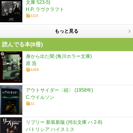
文庫 523-5)
H.P. ラヴクラフト
1115
もっと見る
読んでる本(
8
冊)
身から出た闇 (角川ホラー文庫)
原 浩
1450
アウトサイダー〈続〉 (1958年)
C.ウイルソン
11
リプリー 新装新版 (河出文庫 ハ 2-8)
パトリシア ハイスミス