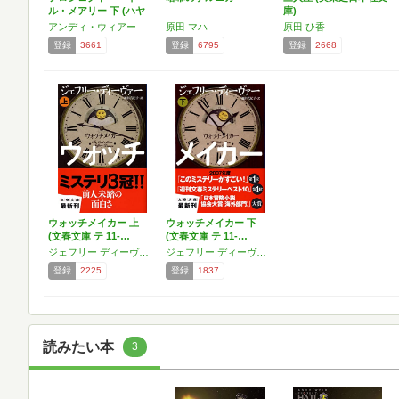
ル・メアリー 下 (ハヤ
庫)
カ…
アンディ・ウィアー
原田 マハ
原田 ひ香
登録
3661
登録
6795
登録
2668
ウォッチメイカー 上
ウォッチメイカー 下
(文春文庫 テ 11-…
(文春文庫 テ 11-…
ジェフリー ディーヴァー
ジェフリー ディーヴァー
登録
2225
登録
1837
読みたい本
3