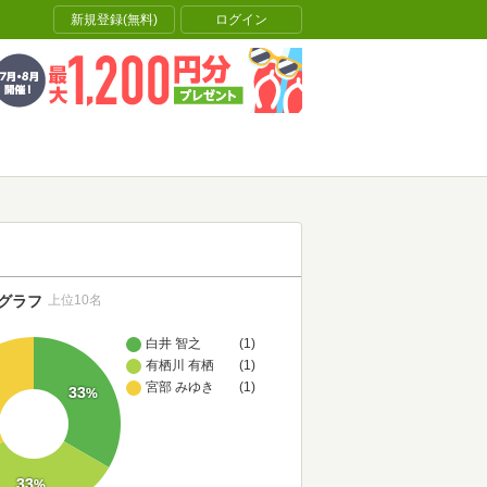
新規登録(無料)
ログイン
グラフ
上位10名
白井 智之
(1)
有栖川 有栖
(1)
宮部 みゆき
(1)
33
%
33
%