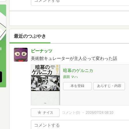
最近のつぶやき
版
ピーナッツ
美術館キュレーターが主人公って変わった話
、
暗幕のゲルニカ
原田 マハ
本を登録
あらすじ・内容
ナイス
コメント(
0
)
2026/07/24 08:10