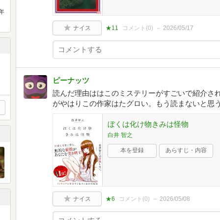
年
ナイス
★11
コメント(
0
)
2026/05/17
ピーナッツ
読んだ理由ははこのミステリーがすごいで紹介さ
がやはりこの作家はたグロい。もう読まないと思
ぼくは化け物きみは怪物
白井 智之
本を登録
あらすじ・内容
ナイス
★6
コメント(
0
)
2026/05/08