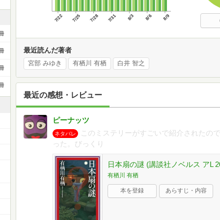
7/22
7/25
7/28
7/31
8/3
8/6
8/9
冊
最近読んだ著者
冊
宮部 みゆき
有栖川 有栖
白井 智之
冊
冊
最近の感想・レビュー
ピーナッツ
このミステリーがすごいで紹介されたの
ネタバレ
った。びっくり
日本扇の謎 (講談社ノベルス アL 20
有栖川 有栖
本を登録
あらすじ・内容