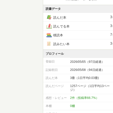
読書データ
3
読んだ本
3
読んでる本
7
積読本
3
読みたい本
プロフィール
登録日
2026/05/05（97日経過）
記録初日
2026/05/08（94日経過）
読んだ本
3冊（1日平均0.03冊)
読んだページ
1257ページ（1日平均13ペー
ジ）
感想・レビュー
2件（投稿率66.7%）
本棚
0棚