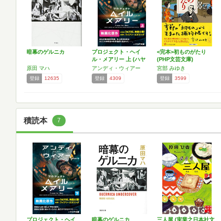
暗幕のゲルニカ
プロジェクト・ヘイ
<完本>初ものがたり
ル・メアリー 上 (ハヤ
(PHP文芸文庫)
カ…
原田 マハ
アンディ・ウィアー
宮部 みゆき
登録
12635
登録
4309
登録
3599
積読本
7
プロジェクト・ヘイ
暗幕のゲルニカ
三人屋 (実業之日本社文