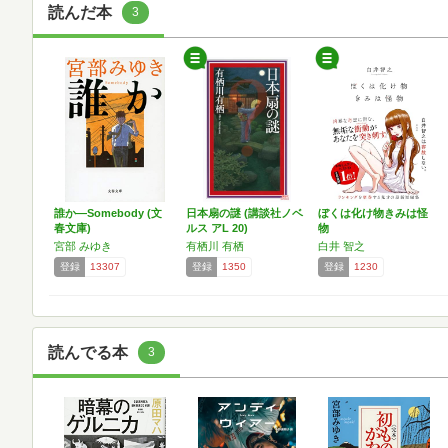
読んだ本
3
誰か―Somebody (文
日本扇の謎 (講談社ノベ
ぼくは化け物きみは怪
春文庫)
ルス アL 20)
物
宮部 みゆき
有栖川 有栖
白井 智之
登録
13307
登録
1350
登録
1230
読んでる本
3