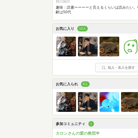
自己紹介
趣味：読書ーーーーと言えるくらいは読みたい。
齢は50代
お気に入り
12人
知人・友人を探す
お気に入られ
6人
参加コミュニティ
1
カロンさんの愛の教団🌹