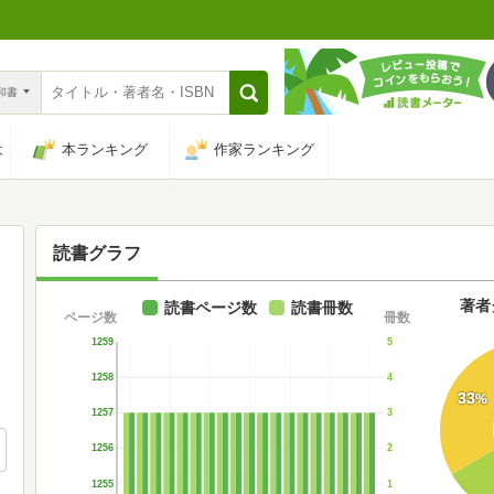
n和書
は
本ランキング
作家ランキング
読書グラフ
著者
読書ページ数
読書冊数
ページ数
冊数
1259
5
1258
4
33
%
1257
3
1256
2
1255
1