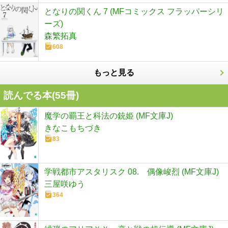
となりの関くん 7 (MFコミックス フラッパーシリ
ーズ)
森繁拓真
608
もっと見る
読んでる本(
55
冊)
魔学の覇王と科法の銃姫 (MF文庫J)
きなこもちづき
83
学戦都市アスタリスク 08. 偶像峻烈 (MF文庫J)
三屋咲ゆう
364