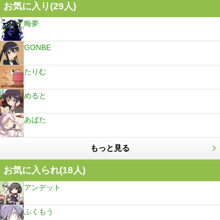
お気に入り(
29
人)
晦夢
GONBE
たりむ
めると
あばた
もっと見る
お気に入られ(
18
人)
アンデット
ふくもう