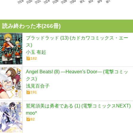
7/22
7/28
8/3
7/18
7/24
7/30
8/5
7/20
7/26
8/1
8/7
読み終わった本(
266
冊)
ブラッドラッド (13) (カドカワコミックス・エー
ス)
小玉 有起
182
Angel Beats! (8) ―Heaven's Door― (電撃コミッ
クス)
浅見百合子
191
鷲尾須美は勇者である (1) (電撃コミックスNEXT)
moo*
82