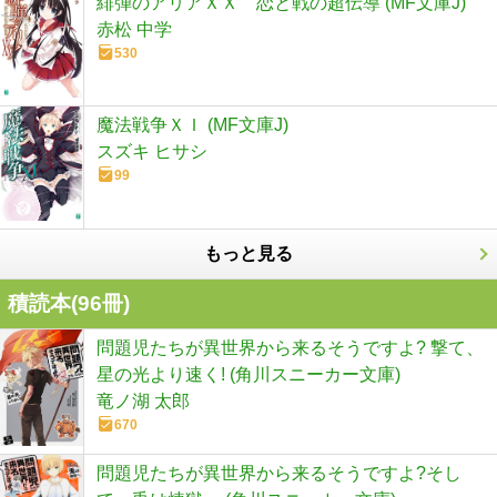
緋弾のアリアＸＸ 恋と戦の超伝導 (MF文庫J)
赤松 中学
530
魔法戦争ＸＩ (MF文庫J)
スズキ ヒサシ
99
もっと見る
積読本(
96
冊)
問題児たちが異世界から来るそうですよ? 撃て、
星の光より速く! (角川スニーカー文庫)
竜ノ湖 太郎
670
問題児たちが異世界から来るそうですよ?そし