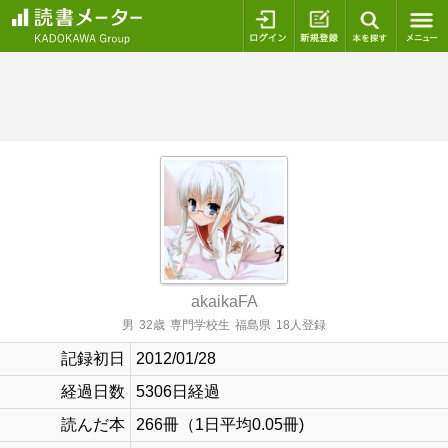
ログイン
新規登録
本を探
akaikaFA
男
32歳
専門学校生
福島県
18人登録
記録初日
2012/01/28
経過日数
5306日経過
読んだ本
266冊（1日平均0.05冊)