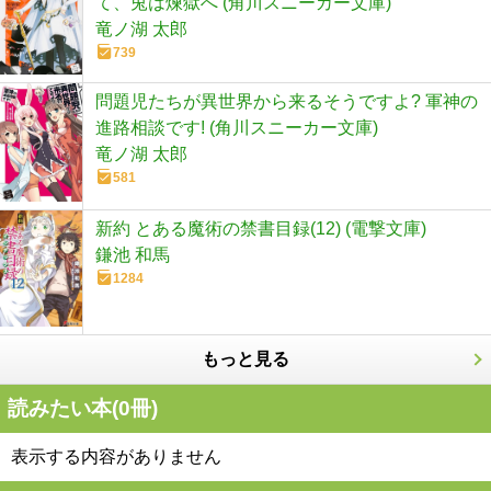
て、兎は煉獄へ (角川スニーカー文庫)
竜ノ湖 太郎
739
問題児たちが異世界から来るそうですよ? 軍神の
進路相談です! (角川スニーカー文庫)
竜ノ湖 太郎
581
新約 とある魔術の禁書目録(12) (電撃文庫)
鎌池 和馬
1284
もっと見る
読みたい本(
0
冊)
表示する内容がありません