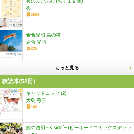
杏のふむふむ (ちくま文庫)
杏
2924
岩合光昭 島の猫
岩合 光昭
235
もっと見る
積読本(
52
冊)
キャットニップ (2)
大島 弓子
162
媚の凶刃 ~X side´~ (ビーボーイコミックスデラッ