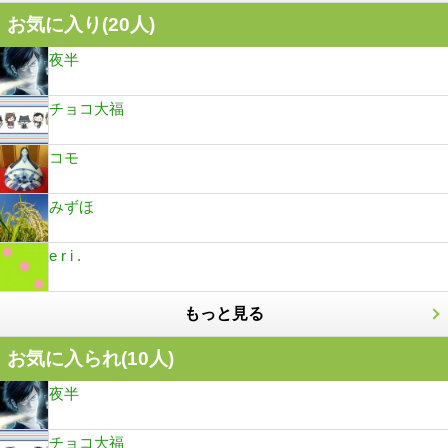
お気に入り(
20
人)
夜半
チョコ大福
コモ
みずほ
e r i .
もっと見る
お気に入られ(
10
人)
夜半
チョコ大福