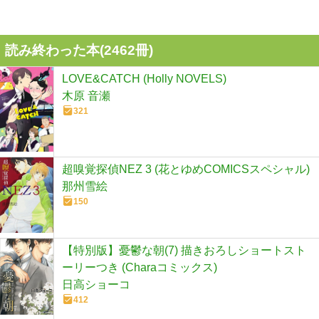
読み終わった本(
2462
冊)
LOVE&CATCH (Holly NOVELS)
木原 音瀬
321
超嗅覚探偵NEZ 3 (花とゆめCOMICSスペシャル)
那州雪絵
150
【特別版】憂鬱な朝(7) 描きおろしショートスト
ーリーつき (Charaコミックス)
日高ショーコ
412