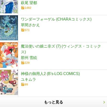
萩尾 望都
1492
ワンダーフォーゲル (CHARAコミックス)
草間さかえ
571
魔法使いの娘ニ非ズ (7) (ウィングス・コミック
ス)
那州 雪絵
229
神様の御用人2 (B's-LOG COMICS)
ユキムラ
99
もっと見る