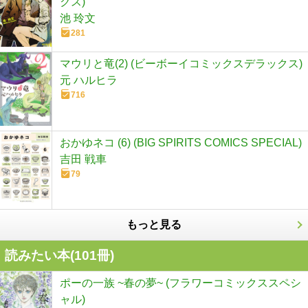
クス)
池 玲文
281
マウリと竜(2) (ビーボーイコミックスデラックス)
元 ハルヒラ
716
おかゆネコ (6) (BIG SPIRITS COMICS SPECIAL)
吉田 戦車
79
もっと見る
読みたい本(
101
冊)
ポーの一族 ~春の夢~ (フラワーコミックススペシ
ャル)