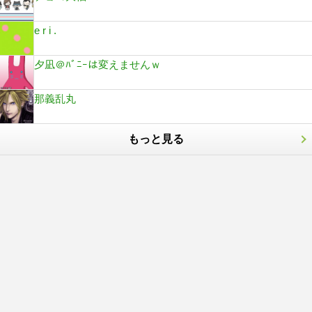
e r i .
夕凪＠ﾊﾞﾆｰは変えませんｗ
那義乱丸
もっと見る