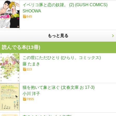
イベリコ豚と恋の奴隷。 (2) (GUSH COMICS)
SHOOWA
645
もっと見る
読んでる本(
13
冊)
この世にただひとり (ひらり、コミックス)
藤 たまき
113
猫を抱いて象と泳ぐ (文春文庫 お 17-3)
小川 洋子
7855