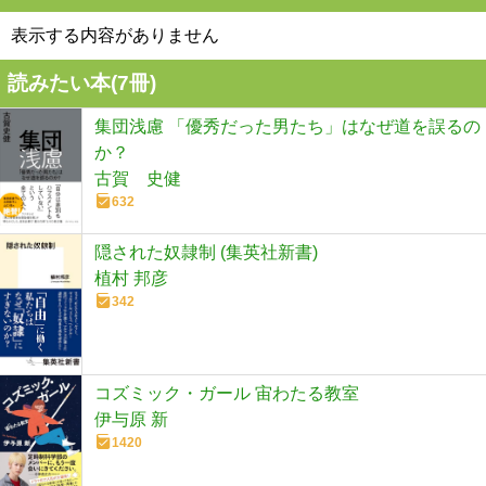
表示する内容がありません
読みたい本(
7
冊)
集団浅慮 「優秀だった男たち」はなぜ道を誤るの
か？
古賀 史健
632
隠された奴隷制 (集英社新書)
植村 邦彦
342
コズミック・ガール 宙わたる教室
伊与原 新
1420