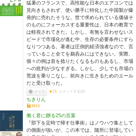
猛暑のフランスで、高性能な日本のエアコンでは
見向きもされず、使い勝手に特化した中国製が爆
発的に売れたそうな。世で求められている価値そ
のものにフォーカスする重要性は、日本の教育で
は軽視されてきた。しかし、有無を言わせないス
ビードで市場化が進む中、生存の必要条件にすら
なりつつある。著者は圧倒的経済強者なので、言
っていること全てを鵜呑みにはできない。実際、
個々の例は首を捻りたくなるものもあるし、市場
への批判が少なすぎる。しかし、少しでも市場の
荒波を乗りこなし、前向きに生きるためのエール
だと受け取った。
★15
コメントする(
0
)
ナイス
ちきりん
3913
働く君に贈る25の言葉
『部下を定時で帰す仕事術』はノウハウ集として
の側面が強いが、この本では、随所に登場してい