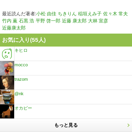
最近読んだ著者:
小松 由佳
ちきりん
稲垣えみ子
佐々木 常夫
竹内 薫
石黒 浩
平野 啓一郎
近藤 康太郎
大林 宣彦
近藤康太郎
お気に入り(
55
人)
キヒロ
mocco
trazom
@nk
オカピー
もっと見る