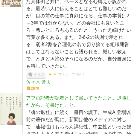
た具体例と共に、ベースとなる心構えが説かれ
る。最若い人に伝えることはとても難しいのだ
が、目の前の仕事に真剣になる、仕事の本質は2
～3年では分からない、どの会社にも良いとこ
ろ・悪いところもあるのだと、うったえ続けたい
言葉が多くある。また、2-6-2の法則で示され
る、弱者2割を合理化の名で切り捨てる組織運営
はしてはならないことも語られる。厳しい教え
で、ときどき諦めそうになるのだが、自分自身に
も科していきたい。
★14
コメントする(
0
)
ナイス
佐々木 常夫
2670
アフロ記者が記者として書いてきたこと。退職し
たからこそ書けたこと。
『魂の退社』に続く二冊目の読了。生成AI登場以
前の著作だが既に、新聞は他のメディアに対し
て、速報性はもちろん詳細性、中立性といった観
点でも大きく差を着けられた状態。その中で、価