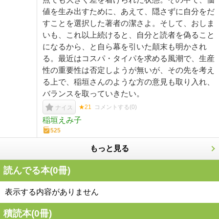
値を生み出すために、あえて、隠さずに自分をだ
すことを選択した著者の潔さよ。そして、おしま
いも、これ以上続けると、自分と読者を偽ること
になるから、と自ら幕を引いた顛末も明かされ
る。最近はコスパ・タイパを求める風潮で、生産
性の重要性は否定しようが無いが、その先を考え
る上で、稲垣さんのような方の意見も取り入れ、
バランスを取っていきたい。
★21
コメントする(
0
)
ナイス
稲垣えみ子
525
もっと見る
読んでる本(
0
冊)
表示する内容がありません
積読本(
0
冊)