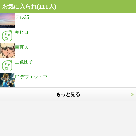
お気に入られ(
111
人)
テル35
キヒロ
轟直人
三色団子
F1デブエット中
もっと見る