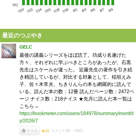
582
7/24
7/30
8/5
7/20
7/26
8/1
8/7
7/22
7/28
8/3
8/9
最近のつぶやき
GELC
最後の講義シリーズをほぼ読了。功成り名遂げた
方々、それぞれに学ぶべきところがあったが、石黒
先生はスケールが違った。 近藤先生の著作を引き続
き精読しているが、対比する対象として、稲垣えみ
子、佐々木常夫、ちきりんらの本も網羅的に読んで
いる。読んだ本の数：12冊 読んだページ数：2472ペ
ージ ナイス数：218ナイス ★先月に読んだ本一覧は
こちら→
https://bookmeter.com/users/184978/summary/monthl
y/2026/7
コメント(
0
)
08/02
ナイス
★10