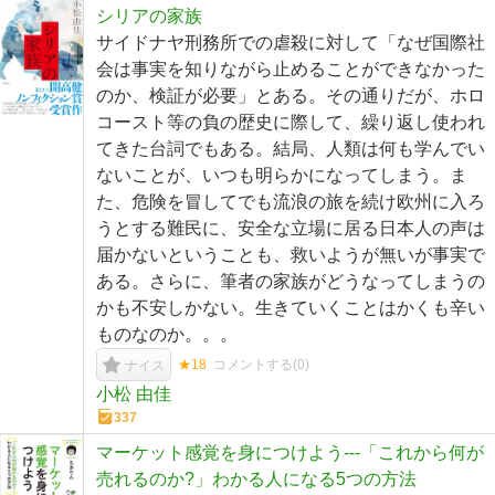
シリアの家族
サイドナヤ刑務所での虐殺に対して「なぜ国際社
会は事実を知りながら止めることができなかった
のか、検証が必要」とある。その通りだが、ホロ
コースト等の負の歴史に際して、繰り返し使われ
てきた台詞でもある。結局、人類は何も学んでい
ないことが、いつも明らかになってしまう。ま
た、危険を冒してでも流浪の旅を続け欧州に入ろ
うとする難民に、安全な立場に居る日本人の声は
届かないということも、救いようが無いが事実で
ある。さらに、筆者の家族がどうなってしまうの
かも不安しかない。生きていくことはかくも辛い
ものなのか。。。
★18
コメントする(
0
)
ナイス
小松 由佳
337
マーケット感覚を身につけよう---「これから何が
売れるのか?」わかる人になる5つの方法