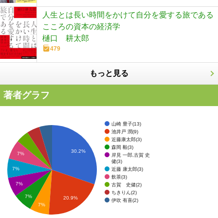
人生とは長い時間をかけて自分を愛する旅である
こころの資本の経済学
樋口 耕太郎
479
もっと見る
著者グラフ
山崎 豊子(13)
池井戸 潤(9)
近藤康太郎(3)
森岡 毅(3)
30.2%
7%
岸見 一郎,古賀 史
健(3)
7%
近藤 康太郎(3)
飲茶(3)
7%
古賀 史健(2)
ちきりん(2)
7%
20.9%
伊吹 有喜(2)
7%