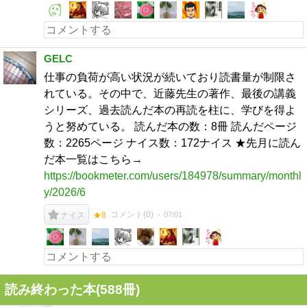
GELC
仕事の負荷が高い状況が続いており読書量が制限さ
れている。その中で、近藤先生の著作、最後の講義
シリーズ、過去読んだ本の再読を柱に、学びを得よ
うと努めている。 読んだ本の数：8冊 読んだページ
数：2265ページ ナイス数：172ナイス ★先月に読ん
だ本一覧はこちら→
https://bookmeter.com/users/184978/summary/monthl
y/2026/6
コメント(
0
)
07/01
ナイス
★8
読み終わった本(
588
冊)