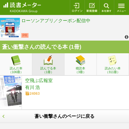
ログイン
新規登録
本を探
蒼い衝撃
さんの読んでる本 (1冊)
読んだ本
読んでる本
積読本
読みたい本
（106冊）
（1冊）
（3冊）
（311冊）
空飛ぶ広報室
有川 浩
24063
蒼い衝撃さんのページに戻る