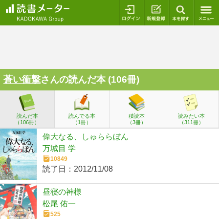
ログイン
新規登録
本を探
蒼い衝撃
さんの読んだ本 (106冊)
読んだ本
読んでる本
積読本
読みたい本
（106冊）
（1冊）
（3冊）
（311冊）
偉大なる、しゅららぼん
万城目 学
10849
読了日：
2012/11/08
昼寝の神様
松尾 佑一
525