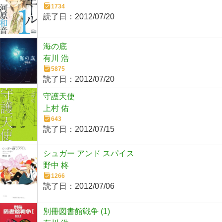
1734
読了日：
2012/07/20
海の底
有川 浩
5875
読了日：
2012/07/20
守護天使
上村 佑
643
読了日：
2012/07/15
シュガー アンド スパイス
野中 柊
1266
読了日：
2012/07/06
別冊図書館戦争 (1)