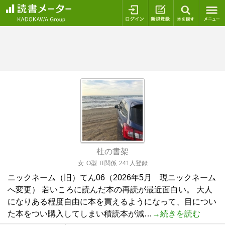
ログイン
新規登録
本を探
杜の書架
女
O型
IT関係
241人登録
ニックネーム（旧）てん06（2026年5月 現ニックネーム
へ変更） 若いころに読んだ本の再読が最近面白い。 大人
になりある程度自由に本を買えるようになって、目につい
た本をつい購入してしまい積読本が減…
→続きを読む