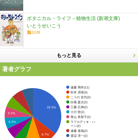
ボタニカル・ライフ－植物生活 (新潮文庫)
いとうせいこう
1226
もっと見る
著者グラフ
遠藤 周作(11)
松本 清張(3)
こうの 史代(3)
白蔵 盈太(2)
工藤 広伸(2)
35.5%
小川 哲(2)
6.5%
青山 美智子(2)
ラフカディオ・ハ
6.5%
ーン(2)
遠藤 達哉(2)
9.7%
渡辺 淳一(2)