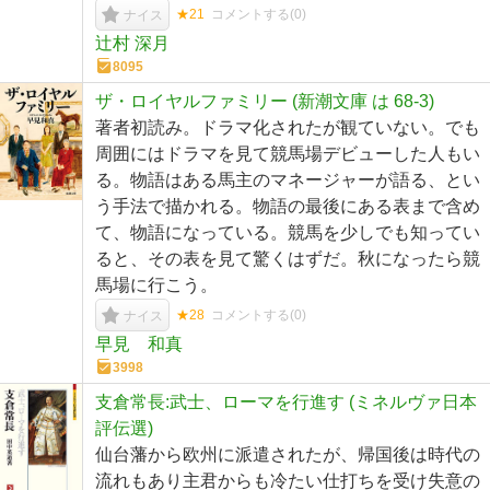
★21
コメントする(
0
)
ナイス
辻村 深月
8095
ザ・ロイヤルファミリー (新潮文庫 は 68-3)
著者初読み。ドラマ化されたが観ていない。でも
周囲にはドラマを見て競馬場デビューした人もい
る。物語はある馬主のマネージャーが語る、とい
う手法で描かれる。物語の最後にある表まで含め
て、物語になっている。競馬を少しでも知ってい
ると、その表を見て驚くはずだ。秋になったら競
馬場に行こう。
★28
コメントする(
0
)
ナイス
早見 和真
3998
支倉常長:武士、ローマを行進す (ミネルヴァ日本
評伝選)
仙台藩から欧州に派遣されたが、帰国後は時代の
流れもあり主君からも冷たい仕打ちを受け失意の