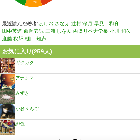
9.7%
最近読んだ著者:
ほしお さなえ
辻村 深月
早見 和真
田中英道
西岡壱誠
三浦 しをん
両＠リベ大学長
小川 和久
進藤 秋輝
樋口 知志
お気に入り(
259
人)
ガクガク
アナクマ
みずき
かおりんご
緋色