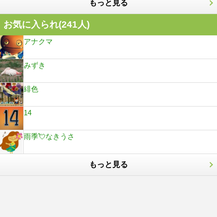
もっと見る
お気に入られ(
241
人)
アナクマ
みずき
緋色
14
雨季💘なきうさ
もっと見る