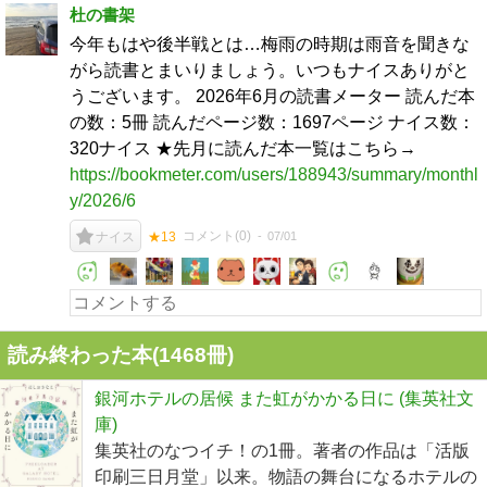
杜の書架
今年もはや後半戦とは…梅雨の時期は雨音を聞きな
がら読書とまいりましょう。いつもナイスありがと
うございます。 2026年6月の読書メーター 読んだ本
の数：5冊 読んだページ数：1697ページ ナイス数：
320ナイス ★先月に読んだ本一覧はこちら→
https://bookmeter.com/users/188943/summary/monthl
y/2026/6
コメント(
0
)
07/01
ナイス
★13
読み終わった本(
1468
冊)
銀河ホテルの居候 また虹がかかる日に (集英社文
庫)
集英社のなつイチ！の1冊。著者の作品は「活版
印刷三日月堂」以来。物語の舞台になるホテルの