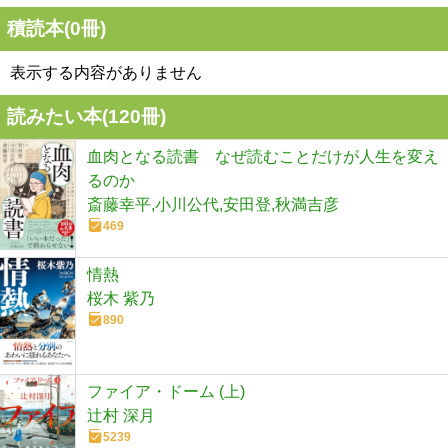
積読本(
0
冊)
表示する内容がありません
読みたい本(
120
冊)
血肉となる読書 なぜ読むことだけが人生を変え
るのか
斎藤幸平,小川公代,安田登,秋満吉彦
469
情熱
桜木 紫乃
890
ファイア・ドーム (上)
辻村 深月
5239