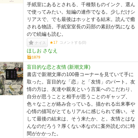
手紙室にあるとされる、千種類ものインク、選ん
で使ってみたい。短編の連作でなる。少しだけシ
リアスで、でも最後はホッとする結末。読んで癒
される物語。手紙室室長の苅部の素顔が気になる
ので続編も読む。
★17
コメントする(
0
)
ナイス
ほしお さなえ
1879
盲目的な恋と友情 (新潮文庫)
書店で新潮文庫の100冊コーナーを見ていて手に
取った。盲目的な「恋」と「友情」のパート。友
情の方は、友達や親友という言葉へのこだわり、
自分が思うことと相手が思うことのギャップ、
色々なことが絡み合っている。描かれる出来事や
心情の描写がとてもリアルに感じられて痛い。そ
して最後の結末は、そう来たか、と。友情とはな
んなのだろう？厚くない本なのに案外読むのに時
間がかかった。