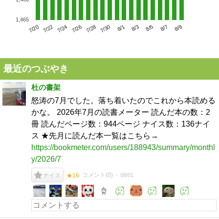
1,465
7/24
7/30
8/5
7/20
7/26
8/1
8/7
7/22
7/28
8/3
8/9
最近のつぶやき
杜の書架
怒涛の7月でした。落ち着いたのでこれから本読める
かな。 2026年7月の読書メーター 読んだ本の数：2
冊 読んだページ数：944ページ ナイス数：136ナイ
ス ★先月に読んだ本一覧はこちら→
https://bookmeter.com/users/188943/summary/monthl
y/2026/7
コメント(
0
)
08/01
ナイス
★16