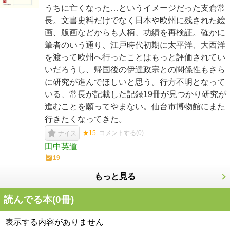
うちに亡くなった…というイメージだった支倉常
長。文書史料だけでなく日本や欧州に残された絵
画、版画などからも人柄、功績を再検証。確かに
筆者のいう通り、江戸時代初期に太平洋、大西洋
を渡って欧州へ行ったことはもっと評価されてい
いだろうし、帰国後の伊達政宗との関係性もさら
に研究が進んでほしいと思う。行方不明となって
いる、常長が記載した記録19冊が見つかり研究が
進むことを願ってやまない。仙台市博物館にまた
行きたくなってきた。
★15
コメントする(
0
)
ナイス
田中英道
19
もっと見る
読んでる本(
0
冊)
表示する内容がありません