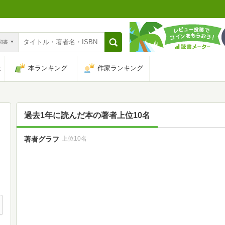
n和書
は
本ランキング
作家ランキング
過去1年に読んだ本の著者上位10名
著者グラフ
上位10名