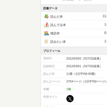
読書データ
11
読んだ本
1
読んでる本
0
積読本
1
読みたい本
プロフィール
登録日
2012/03/02（5272日経過）
記録初日
2012/03/01（5273日経過）
読んだ本
11冊（1日平均0.00冊)
読んだページ
2754ページ（1日平均0ページ
本棚
1棚
外部サイト