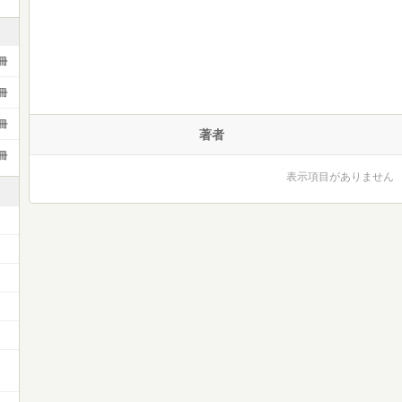
冊
冊
冊
著者
冊
表示項目がありません
）