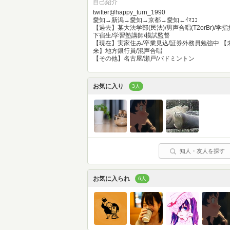
自己紹介
twitter@happy_turn_1990
愛知→新潟→愛知→京都→愛知←ｲﾏｺｺ
【過去】某大法学部(民法)/男声合唱(T2orBr)/学指
下宿生/学習塾講師/模試監督
【現在】実家住み/卒業見込/証券外務員勉強中 【
来】地方銀行員/混声合唱
【その他】名古屋/瀬戸/バドミントン
お気に入り
3人
知人・友人を探す
お気に入られ
6人