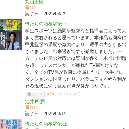
丸山正樹
319
読了日：
2025/03/25
俺たちの箱根駅伝 下
学生スポーツは顧問や監督など指導者によって大
きく左右されると思っています。本作品も同様に
甲斐監督の采配や激励により、選手の力が引き出
されました。出来過ぎですが感動しました。一
方、テレビ局の対応には疑問が多く、本当に問題
を起こしてスポンサーが離れたTV局だけでな
く、全てのTV局が政府に従属したり、大手プロ
ダクションに忖度したり、バラエティが幅を利か
せる現状に切り込んだ点が良かったです。
★28
コメントする(
0
)
ナイス
池井戸 潤
6674
読了日：
2025/03/15
俺たちの箱根駅伝 上