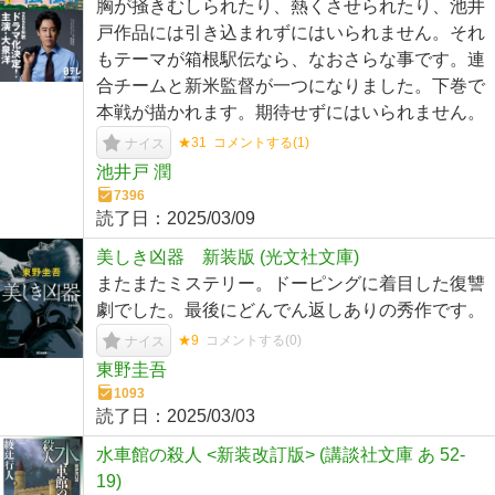
胸が掻きむしられたり、熱くさせられたり、池井
戸作品には引き込まれずにはいられません。それ
もテーマが箱根駅伝なら、なおさらな事です。連
合チームと新米監督が一つになりました。下巻で
本戦が描かれます。期待せずにはいられません。
★31
コメントする(
1
)
ナイス
池井戸 潤
7396
読了日：
2025/03/09
美しき凶器 新装版 (光文社文庫)
またまたミステリー。ドーピングに着目した復讐
劇でした。最後にどんでん返しありの秀作です。
★9
コメントする(
0
)
ナイス
東野圭吾
1093
読了日：
2025/03/03
水車館の殺人 <新装改訂版> (講談社文庫 あ 52-
19)