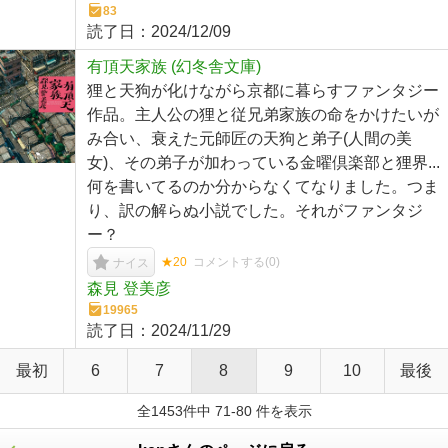
83
読了日：
2024/12/09
有頂天家族 (幻冬舎文庫)
狸と天狗が化けながら京都に暮らすファンタジー
作品。主人公の狸と従兄弟家族の命をかけたいが
み合い、衰えた元師匠の天狗と弟子(人間の美
女)、その弟子が加わっている金曜倶楽部と狸界...
何を書いてるのか分からなくてなりました。つま
り、訳の解らぬ小説でした。それがファンタジ
ー？
★20
コメントする(
0
)
ナイス
森見 登美彦
19965
読了日：
2024/11/29
最初
6
7
8
9
10
最後
全1453件中 71-80 件を表示