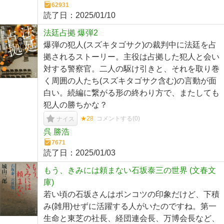
62931
読了日：
2025/01/10
法廷占拠 爆弾2
爆弾の犯人(スズキタゴサク)の裁判中に法廷を占
拠されるストーリー。主役は占拠した犯人と会い
対する警察官。二人の駆け引きと、それを取り巻
く周囲の人たち(スズキタゴサク含む)の言動が面
白い。続編に繋がる形の終わり方で、またしても
犯人の勝ちかな？
★28
コメントする(
0
)
ナイス
呉 勝浩
7671
読了日：
2025/01/03
もう、きみには頼まない石坂泰三の世界 (文春文
庫)
若い頃の石坂さんはポンコツの印象だけど、下積
み(雑用)せずに活躍する人がいたのですね。第一
生命と東芝の社長、経団連会長、万博会長など、