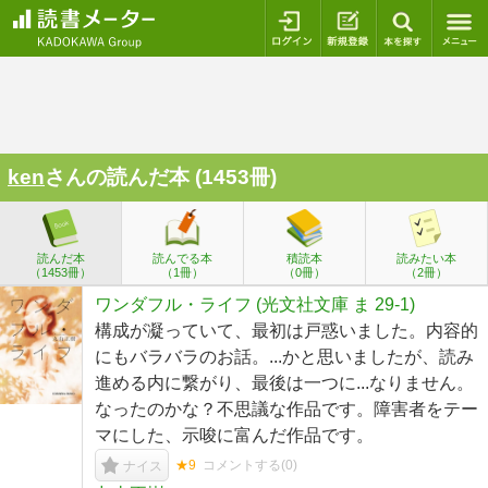
ログイン
新規登録
本を探
ken
さんの読んだ本 (1453冊)
読んだ本
読んでる本
積読本
読みたい本
（1453冊）
（1冊）
（0冊）
（2冊）
ワンダフル・ライフ (光文社文庫 ま 29-1)
構成が凝っていて、最初は戸惑いました。内容的
にもバラバラのお話。...かと思いましたが、読み
進める内に繋がり、最後は一つに...なりません。
なったのかな？不思議な作品です。障害者をテー
マにした、示唆に富んだ作品です。
★9
コメントする(
0
)
ナイス