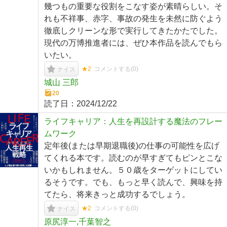
幾つもの重要な役割をこなす姿が素晴らしい。そ
れも不祥事、赤字、事故の発生を未然に防ぐよう
徹底しクリーンな形で実行してきたかたでした。
現代の万博推進者には、ぜひ本作品を読んでもら
いたい。
★2
コメントする(
0
)
ナイス
城山 三郎
20
読了日：
2024/12/22
ライフキャリア：人生を再設計する魔法のフレー
ムワーク
定年後(または早期退職後)の仕事の可能性を広げ
てくれる本です。読むのが早すぎてもピンとこな
いかもしれません。５０歳をターゲットにしてい
るそうです。でも、もっと早く読んで、興味を持
てたら、将来きっと成功するでしょう。
★2
コメントする(
0
)
ナイス
原尻淳一,千葉智之