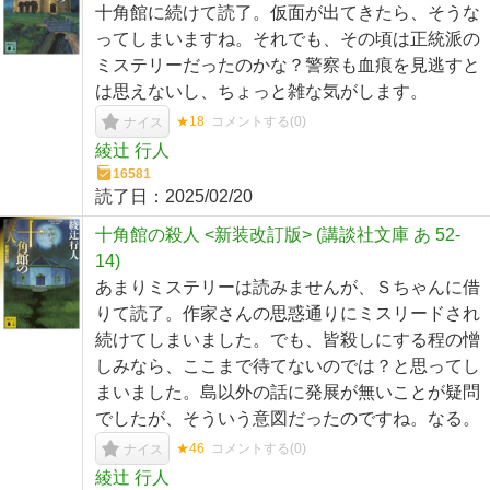
十角館に続けて読了。仮面が出てきたら、そうな
ってしまいますね。それでも、その頃は正統派の
ミステリーだったのかな？警察も血痕を見逃すと
は思えないし、ちょっと雑な気がします。
★18
コメントする(
0
)
ナイス
綾辻 行人
16581
読了日：
2025/02/20
十角館の殺人 <新装改訂版> (講談社文庫 あ 52-
14)
あまりミステリーは読みませんが、Ｓちゃんに借
りて読了。作家さんの思惑通りにミスリードされ
続けてしまいました。でも、皆殺しにする程の憎
しみなら、ここまで待てないのでは？と思ってし
まいました。島以外の話に発展が無いことが疑問
でしたが、そういう意図だったのですね。なる。
★46
コメントする(
0
)
ナイス
綾辻 行人