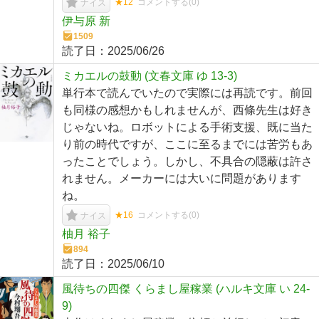
★12
コメントする(
0
)
ナイス
伊与原 新
1509
読了日：
2025/06/26
ミカエルの鼓動 (文春文庫 ゆ 13-3)
単行本で読んでいたので実際には再読です。前回
も同様の感想かもしれませんが、西條先生は好き
じゃないね。ロボットによる手術支援、既に当た
り前の時代ですが、ここに至るまでには苦労もあ
ったことでしょう。しかし、不具合の隠蔽は許さ
れません。メーカーには大いに問題があります
ね。
★16
コメントする(
0
)
ナイス
柚月 裕子
894
読了日：
2025/06/10
風待ちの四傑 くらまし屋稼業 (ハルキ文庫 い 24-
9)