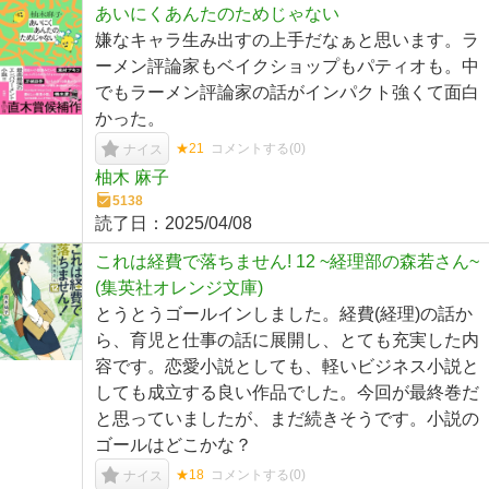
あいにくあんたのためじゃない
嫌なキャラ生み出すの上手だなぁと思います。ラ
ーメン評論家もベイクショップもパティオも。中
でもラーメン評論家の話がインパクト強くて面白
かった。
★21
コメントする(
0
)
ナイス
柚木 麻子
5138
読了日：
2025/04/08
これは経費で落ちません! 12 ~経理部の森若さん~
(集英社オレンジ文庫)
とうとうゴールインしました。経費(経理)の話か
ら、育児と仕事の話に展開し、とても充実した内
容です。恋愛小説としても、軽いビジネス小説と
しても成立する良い作品でした。今回が最終巻だ
と思っていましたが、まだ続きそうです。小説の
ゴールはどこかな？
★18
コメントする(
0
)
ナイス