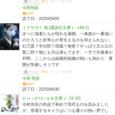
★11
コメントする(
0
)
ナイス
今村翔吾
1169
読了日：
2025/05/05
イクサガミ 地 (講談社文庫 い 148-2)
次々に強者たちが現れる展開。一体誰が一番強い
のだろうと好奇心が芽生えるのを抑えられない。
幻刀斎？半次郎？四蔵？無骨？やっぱり主人公の
愁二郎？他にも沢山潜んでます。一方で主催者が
判明、ここからは組織対組織の戦いも加わり、展
開が加速しそうです。
★31
コメントする(
0
)
ナイス
今村 翔吾
5529
読了日：
2025/04/30
ひゃっか! (ハルキ文庫 い 24-10)
今村先生の作品で初めて現代ものを読みました
が、登場するキャラはいつも通りの熱い男でし