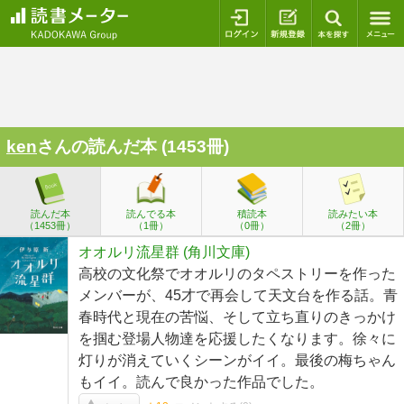
ログイン
新規登録
本を探
ken
さんの読んだ本 (1453冊)
読んだ本
読んでる本
積読本
読みたい本
（1453冊）
（1冊）
（0冊）
（2冊）
オオルリ流星群 (角川文庫)
高校の文化祭でオオルリのタペストリーを作った
メンバーが、45才で再会して天文台を作る話。青
春時代と現在の苦悩、そして立ち直りのきっかけ
を掴む登場人物達を応援したくなります。徐々に
灯りが消えていくシーンがイイ。最後の梅ちゃん
もイイ。読んで良かった作品でした。