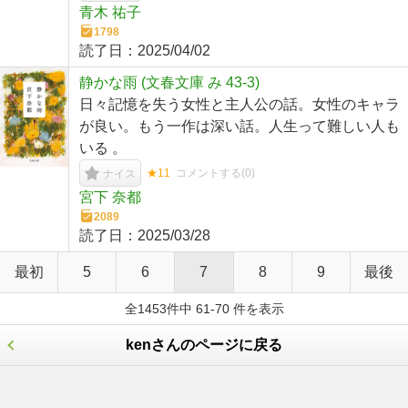
青木 祐子
1798
読了日：
2025/04/02
静かな雨 (文春文庫 み 43-3)
日々記憶を失う女性と主人公の話。女性のキャラ
が良い。もう一作は深い話。人生って難しい人も
いる 。
★11
コメントする(
0
)
ナイス
宮下 奈都
2089
読了日：
2025/03/28
最初
5
6
7
8
9
最後
全1453件中 61-70 件を表示
kenさんのページに戻る