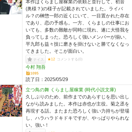
本作はくらまし屋稼業の依頼と並行して、初音
(奥様？)の様子が記載されていました。ライバ
ル？の榊惣一郎の近くにいて、一目置かれた存在
であり、恋の予感も。一方、くらましの仕事にお
いても、多数の難敵が同時に現れ、遂に大怪我を
負ってしまった。恐ろしく強いメンバーが揃い、
平九郎も益々技に磨きを掛けないと勝てなくなっ
てきました。そこが面白い。
★12
コメントする(
0
)
ナイス
今村 翔吾
1095
読了日：
2025/05/29
立つ鳥の舞 くらまし屋稼業 (時代小説文庫)
久しぶりのため、前作までのあらすじを思い出し
ながら読みました。本作は赤也が主役。菊之丞を
再現する話。またまた恐ろしく強い力持ちが登場
し、ハラハラドキドキですが、やっぱりやられな
い。強い！