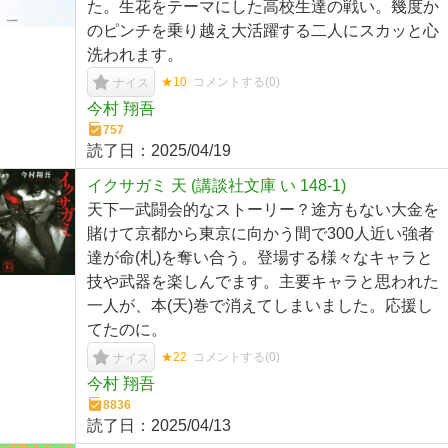
た。生花をテーマにした高校生達の戦い。幾度か
のピンチを乗り越え大活躍する二人にスカッと心
洗われます。
★10
コメントする(
0
)
ナイス
今村 翔吾
757
読了日：
2025/04/19
イクサガミ 天 (講談社文庫 い 148-1)
天下一武闘会的なストーリー？途方もない大金を
賭けて京都から東京に向かう間で300人近い強者
達が命(札)を奪い合う。登場する様々なキャラと
技や武器を楽しんでます。主要キャラと思われた
一人が、本(天)巻で消えてしまいました。応援し
てたのに。
★22
コメントする(
0
)
ナイス
今村 翔吾
8836
読了日：
2025/04/13