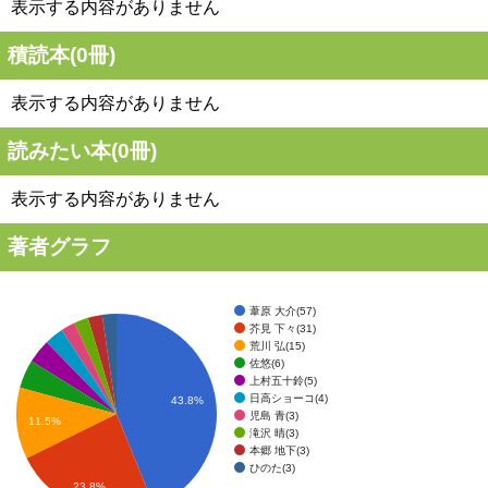
表示する内容がありません
積読本(
0
冊)
表示する内容がありません
読みたい本(
0
冊)
表示する内容がありません
著者グラフ
葦原 大介(57)
芥見 下々(31)
荒川 弘(15)
佐悠(6)
上村五十鈴(5)
日高ショーコ(4)
43.8%
児島 青(3)
11.5%
滝沢 晴(3)
本郷 地下(3)
ひのた(3)
23.8%