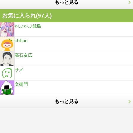
もっと見る
お気に入られ(
97
人)
かぷかぷ籠島
chiffon
高石友広
サメ
文衛門
もっと見る