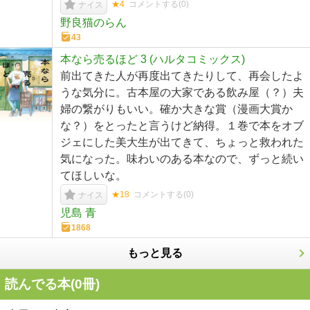
★4
コメントする(
0
)
ナイス
野良猫のらん
43
本なら売るほど 3 (ハルタコミックス)
前出てきた人が再度出てきたりして、再会したよ
うな気分に。古本屋の大家である飲み屋（？）夫
婦の繋がりもいい。確か大きな賞（漫画大賞か
な？）をとったと言うけど納得。１巻で本をオブ
ジェにした美大生が出てきて、ちょっと救われた
気になった。味わいのある本なので、ずっと続い
てほしいな。
★18
コメントする(
0
)
ナイス
児島 青
1868
もっと見る
読んでる本(
0
冊)