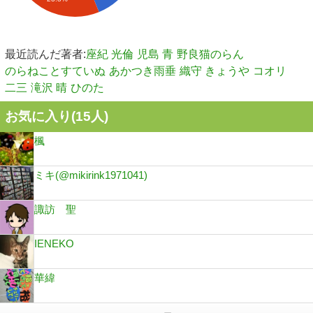
最近読んだ著者:
座紀 光倫
児島 青
野良猫のらん
のらねことすていぬ
あかつき雨垂
織守 きょうや
コオリ
二三
滝沢 晴
ひのた
お気に入り(
15
人)
楓
ミキ(@mikirink1971041)
諏訪 聖
IENEKO
華緯