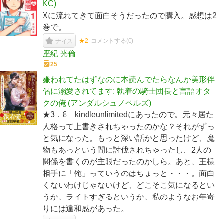
KC)
Xに流れてきて面白そうだったので購入。感想は2
巻で。
★2
コメントする(
0
)
ナイス
座紀 光倫
25
嫌われてたはずなのに本読んでたらなんか美形伴
侶に溺愛されてます: 執着の騎士団長と言語オタ
クの俺 (アンダルシュノベルズ)
★3．8 kindleunlimitedにあったので。元々居た
人格って上書きされちゃったのかな？それがずっ
と気になった。もっと深い話かと思ったけど、魔
物もあっという間に討伐されちゃったし、2人の
関係を書くのが主眼だったのかしら。あと、王様
相手に「俺」っていうのはちょっと・・・。面白
くないわけじゃないけど、どこそこ気になるとい
うか、ライトすぎるというか、私のようなお年寄
りには違和感があった。