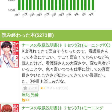
5,270
7/21
7/27
8/2
7/17
7/23
7/29
8/4
7/19
7/25
7/31
8/6
読み終わった本(
5273
冊)
ナースの取扱説明書(トリセツ)(2) (モーニングKC)
X出流れてきて面白そうだったので。看護婦さん
って本当にすごい。すごく面白くてわらいながら
読んだけど、看護婦さんの大変さや、変な患者が
いることや、色々言いつつも仕事に対しての真面
目さやひたむきさが伝わってきていい漫画だっ
た。3巻目も楽しみだな。
★1
コメントする(
0
)
ナイス
座紀 光倫
13
ナースの取扱説明書(トリセツ)(1) (モーニング