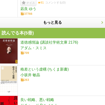
★61
コメントする(
0
)
ナイス
凪良 ゆう
37766
もっと見る
読んでる本(
5
冊)
道徳感情論 (講談社学術文庫 2176)
アダム・スミス
709
格差という虚構 (ちくま新書)
小坂井 敏晶
263
良い戦略、悪い戦略