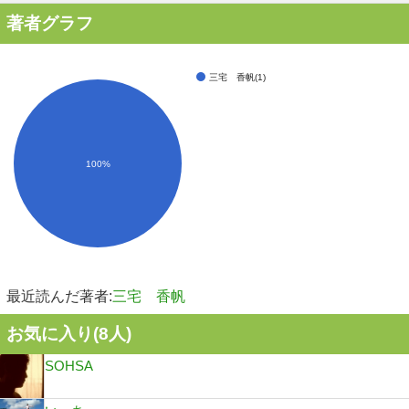
著者グラフ
三宅 香帆(1)
100%
最近読んだ著者:
三宅 香帆
お気に入り(
8
人)
SOHSA