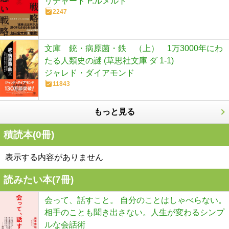
リチャード P.ルメルト
2247
文庫 銃・病原菌・鉄 （上） 1万3000年にわ
たる人類史の謎 (草思社文庫 ダ 1-1)
ジャレド・ダイアモンド
11843
もっと見る
積読本(
0
冊)
表示する内容がありません
読みたい本(
7
冊)
会って、話すこと。 自分のことはしゃべらない。
相手のことも聞き出さない。人生が変わるシンプ
ルな会話術