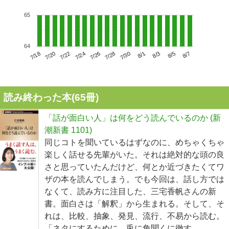
65
64
7/22
7/28
8/3
7/18
7/24
7/30
8/5
7/20
7/26
8/1
8/7
読み終わった本(
65
冊)
「話が面白い人」は何をどう読んでいるのか (新
潮新書 1101)
同じコトを聞いているはずなのに、めちゃくちゃ
楽しく話せる先輩がいた。それは絶対的な頭の良
さと思っていたんだけど、何とか近づきたくてワ
ザの本を読んでしまう。でも今回は、話し方では
なくて、読み方に注目した、三宅香帆さんの新
書。面白さは「解釈」から生まれる。そして、そ
れは、比較、抽象、発見、流行、不易から読む。
「ネタにするために、兎に角聞くに徹す