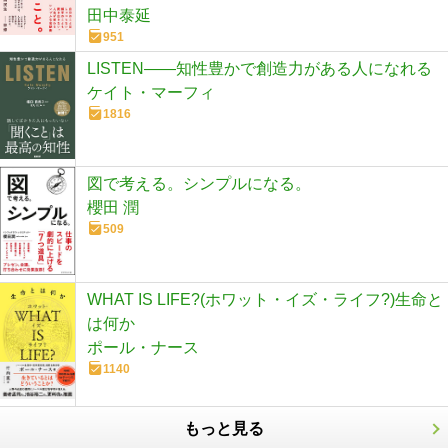
田中泰延
951
LISTEN――知性豊かで創造力がある人になれる
ケイト・マーフィ
1816
図で考える。シンプルになる。
櫻田 潤
509
WHAT IS LIFE?(ホワット・イズ・ライフ?)生命と
は何か
ポール・ナース
1140
もっと見る