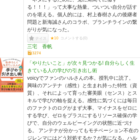
る！！！」って大事な熱量。ついつい自分が話す
のを堪える。個人的には、村上春樹さんの後継者
問題と新海誠さんのコラボ、ブランチラインの繋
がりが気になった。
★10
コメントする(
0
)
ナイス
三宅 香帆
3274
「やりたいこと」が次々見つかる! 自分らしく生
きている人の学びの引き出し術
voicyでファンのハルさんの本。授乳中に読了。
興味のアンテナ（感性）と生まれ持った特性（資
質）、それによって育った審美眼（センス）とス
キルで学びの軸を捉える。感性に気づくには毎日
のファクトのログがまず大事。マイナスをゼロに
する学び、ゼロをプラスにするリソース確保の学
びで、自分のウェルビーイングの状態に近づけ
る。 アンテナが分かってもモチベーション不在の
ジレンマにはどう対処するか？が気になる。ハル