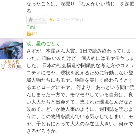
なったことは、深掘り 「なんかいい感じ」を深掘
る
★3
コメントする(
0
)
ナイス
Emi
423
汝、星のごとく
さすが、本屋さん大賞。1日で読み終わってしま
った。 面白いんだけど、個人的にはモヤモヤしま
した。 日本の社会構造や閉鎖的な考え方やコミュ
ニティにモヤ。現状を変えるために行動しない登
場人物たちにもモヤ。物語を美しく終わろうとす
るエピローグにモヤ。 何より、あっという間に読
んしまった一方で、モヤモヤしている自分は、良
い大人たちと出会えて、恵まれた環境なんだなと
改めて。どこか他人事のように、週刊誌を読むよ
うに、この物語を読んでいる気がしてしまい、モ
ヤ。子どもにとって大人の存在は大きい。何かで
きるだろうか。