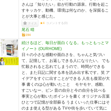
さんは「知りたい」欲が行動の源泉。行動を起こ
すキッカケ、動機、環境は何なのか、を深掘るこ
とが大事と感じた。
★4
コメントする(
0
)
ナイス
尾石 晴
194
続けるほど、毎日が面白くなる。もっともっとマ
イノート (OURHOME)
日々の小さな感動や面白さを、ちゃんと気づい
て、記憶して、お返しできる人になりたい。 でも
忙殺されると忘れてしまうので、時間ができる
と、また日記に関する本を読み出す私です。笑 ア
イデアをすぐに出すことができる 人生も復習が大
事 書くのは心が動いたこと モヤモヤ、感動、
すごいなー、ピン 昔の自分と今の自分を比べる
事実と心が動いたポイントを書く オリジナル言葉
ひとつで記憶が全部蘇る うまくいった仕事にはそ
のまま使える型がある TVや街を歩いていて気に