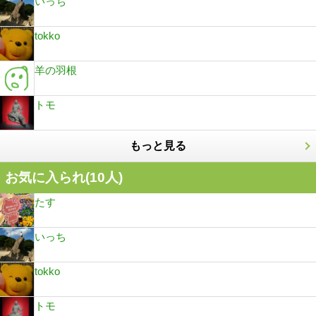
いっち
tokko
羊の羽根
トモ
もっと見る
お気に入られ(
10
人)
たす
いっち
tokko
トモ