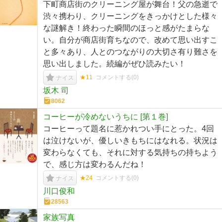
下町商店街のクリーニング屋が舞台！父の急逝で
渋々携わり、クリーニングをきっかけとした様々
な謎解き！終わった瞬間のほっと感がたまらな
い。自分が商店街育ちなので、改めて思い出すこ
と多々あり、人とのつながりの大切さ有り難さを
思い出しました。続編がぜひ読みたい！
★11
コメントする(
0
)
ナイス
坂木 司
8062
コーヒーが冷めないうちに [第１巻]
コーヒーって題名に惹かれつい手にとった。4回
は泣けないが、優しいきもちにはなれる。状況は
変わらなくても、それに対する気持ちの持ちよう
で、感じ方は変わるんだね！
★24
コメントする(
0
)
ナイス
川口俊和
28563
家族写真