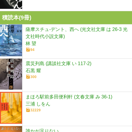
積読本(
9
冊)
薩摩スチュ-デント、西へ (光文社文庫 は 26-3 光
文社時代小説文庫)
林 望
94
震災列島 (講談社文庫 い 117-2)
石黒 耀
300
まほろ駅前多田便利軒 (文春文庫 み 36-1)
三浦 しをん
32229
誰かが足りない