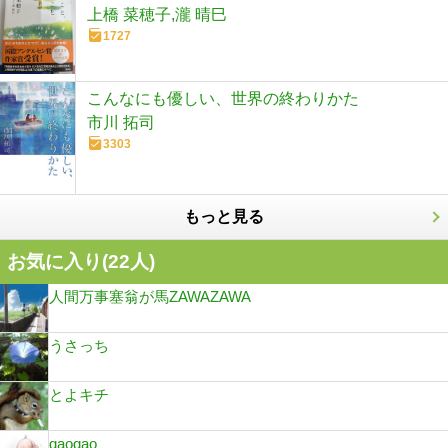
上橋 菜穂子,瀧 晴巳
1727
こんなにも優しい、世界の終わりかた
市川 拓司
3303
もっと見る
お気に入り(
22
人)
人間万事塞翁が馬ZAWAZAWA
うさっち
とよキチ
gaogao