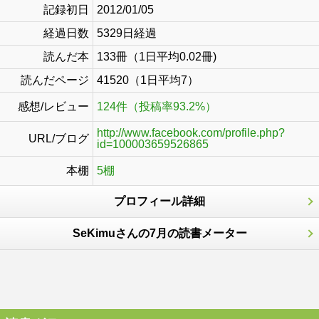
記録初日
2012/01/05
経過日数
5329日経過
読んだ本
133冊（1日平均0.02冊)
読んだページ
41520（1日平均7）
感想/レビュー
124件（投稿率93.2%）
http://www.facebook.com/profile.php?
URL/ブログ
id=100003659526865
本棚
5棚
プロフィール詳細
SeKimuさんの7月の読書メーター