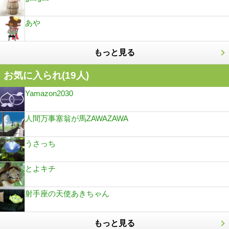
あや
もっと見る
お気に入られ(
19
人)
Yamazon2030
人間万事塞翁が馬ZAWAZAWA
うさっち
とよキチ
射手座の天使あきちゃん
もっと見る