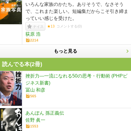
いろんな家族のかたち。ありそうで、なさそう
で、これまた楽しい。短編集だからこそ引き締ま
っていい感じを受けた。
★13
コメントする(
0
)
ナイス
荻原 浩
2214
もっと見る
読んでる本(
2
冊)
挫折力―一流になれる50の思考・行動術 (PHPビ
ジネス新書)
冨山 和彦
565
あんぽん 孫正義伝
佐野 眞一
1553