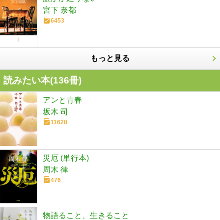
宮下 奈都
6453
もっと見る
読みたい本(
136
冊)
アンと青春
坂木 司
11628
災厄 (単行本)
周木 律
476
物語ること、生きること