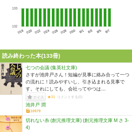
133
132
7/22
7/28
8/3
7/18
7/24
7/30
8/5
7/20
7/26
8/1
8/7
読み終わった本(
133
冊)
七つの会議 (集英社文庫)
さすが池井戸さん！短編が見事に絡み合って一つ
の流れに！読みやすいし、引き込まれる見事で
す。それにしても、会社ってやつは…
★31
コメントする(
0
)
ナイス
池井戸 潤
10979
切れない糸 (創元推理文庫) (創元推理文庫 M さ 3-
4)