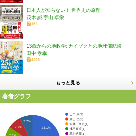
日本人が知らない！ 世界史の原理
茂木 誠,宇山 卓栄
163
13歳からの地政学: カイゾクとの地球儀航海
田中 孝幸
4498
もっと見る
著者グラフ
山口 周(3)
真山 仁(2)
7.7%
安藤 久史(1)
7.7%
23.1%
池田直渡(1)
品川皓亮(1)
7.7%