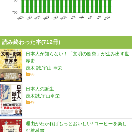
705
700
7/25
7/31
8/6
7/21
7/27
8/2
8/8
7/23
7/29
8/4
8/10
読み終わった本(
712
冊)
日本人が知らない！「文明の衝突」が生み出す世
界史
茂木 誠,宇山 卓栄
66
日本人の誕生
茂木誠,宇山卓栄
49
理由がわかればもっとおいしい! コーヒーを楽し
む教科書