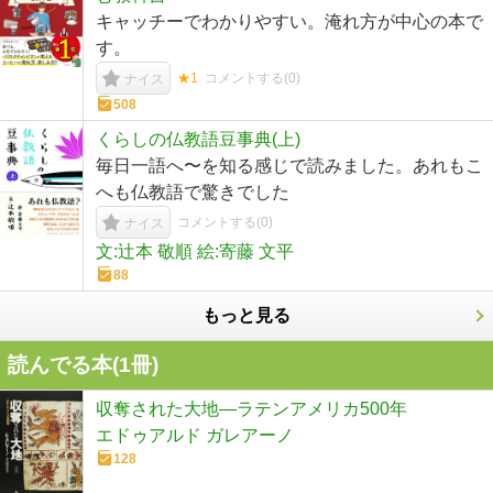
キャッチーでわかりやすい。淹れ方が中心の本で
す。
★1
コメントする(
0
)
ナイス
508
くらしの仏教語豆事典(上)
毎日一語へ〜を知る感じで読みました。あれもこ
へも仏教語で驚きでした
コメントする(
0
)
ナイス
文:辻本 敬順 絵:寄藤 文平
88
もっと見る
読んでる本(
1
冊)
収奪された大地―ラテンアメリカ500年
エドゥアルド ガレアーノ
128