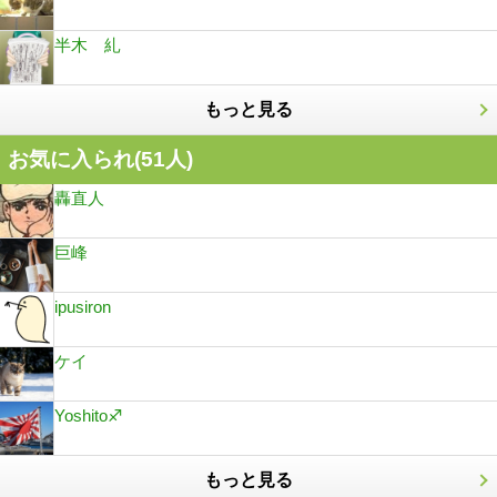
半木 糺
もっと見る
お気に入られ(
51
人)
轟直人
巨峰
ipusiron
ケイ
Yoshito♐
もっと見る