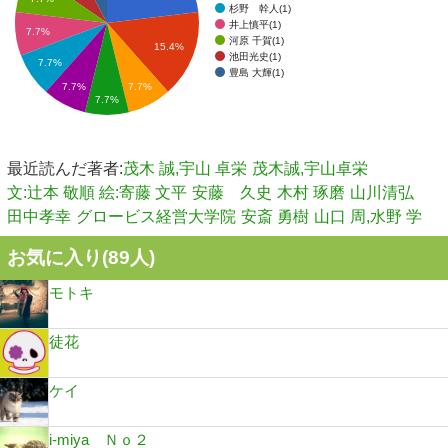
杉野 幹人(1)
井上慎平(1)
7.7%
河原 千賀(1)
15.4%
池田光史(1)
7.7%
豊島 大輝(1)
7.7%
7.7%
7.7%
最近読んだ著者:
茂木 誠,宇山 卓栄
茂木誠,宇山卓栄
文:辻本 敬順 絵:寄藤 文平
安藤 久史
木村 琢磨
山川清弘
田中孝幸
グロービス経営大学院
安斎 勇樹
山口 周,水野 学
お気に入り(
89
人)
モトキ
徒花
ケイ
i-miya Ｎｏ２