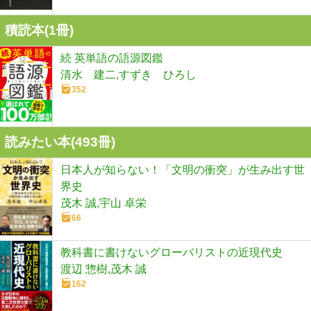
積読本(
1
冊)
続 英単語の語源図鑑
清水 建二,すずき ひろし
352
読みたい本(
493
冊)
日本人が知らない！「文明の衝突」が生み出す世
界史
茂木 誠,宇山 卓栄
66
教科書に書けないグローバリストの近現代史
渡辺 惣樹,茂木 誠
162