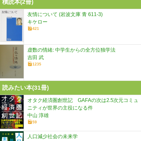
積読本(
2
冊)
友情について (岩波文庫 青 611-3)
キケロー
421
虚数の情緒: 中学生からの全方位独学法
吉田 武
1235
読みたい本(
31
冊)
オタク経済圏創世記 GAFAの次は2.5次元コミュ
ニティが世界の主役になる件
中山 淳雄
59
人口減少社会の未来学