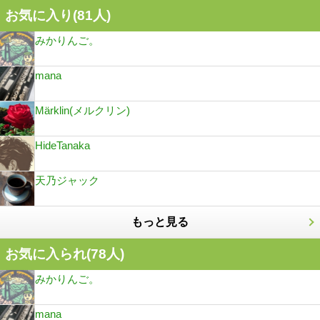
お気に入り(
81
人)
みかりんご。
mana
Märklin(メルクリン)
HideTanaka
天乃ジャック
もっと見る
お気に入られ(
78
人)
みかりんご。
mana