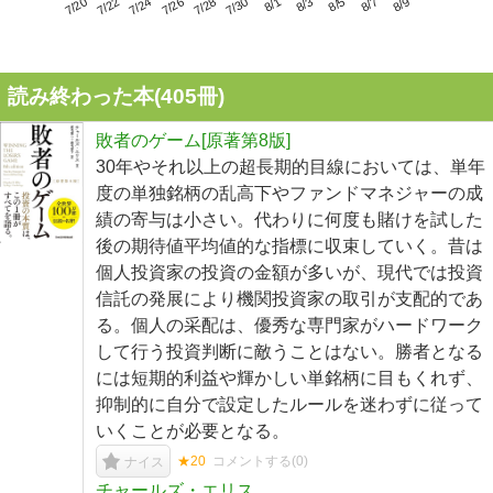
7/24
7/30
8/5
7/20
7/26
8/1
8/7
7/22
7/28
8/3
8/9
読み終わった本(
405
冊)
敗者のゲーム[原著第8版]
30年やそれ以上の超長期的目線においては、単年
度の単独銘柄の乱高下やファンドマネジャーの成
績の寄与は小さい。代わりに何度も賭けを試した
後の期待値平均値的な指標に収束していく。昔は
個人投資家の投資の金額が多いが、現代では投資
信託の発展により機関投資家の取引が支配的であ
る。個人の采配は、優秀な専門家がハードワーク
して行う投資判断に敵うことはない。勝者となる
には短期的利益や輝かしい単銘柄に目もくれず、
抑制的に自分で設定したルールを迷わずに従って
いくことが必要となる。
★20
コメントする(
0
)
ナイス
チャールズ・エリス