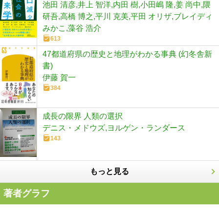
池田 清彦,井上 智洋,内田 樹,小田嶋 隆,姜 尚中,隈
研吾,高橋 博之,平川 克美,平田 オリザ,ブレイディ
みかこ,藻谷 浩介
613
47都道府県の歴史と地理がわかる事典 (幻冬舎新
書)
伊藤 賀一
384
成長の限界 人類の選択
デニス・メドウズ,ヨルゲン・ランダース
143
もっと見る
著者グラフ