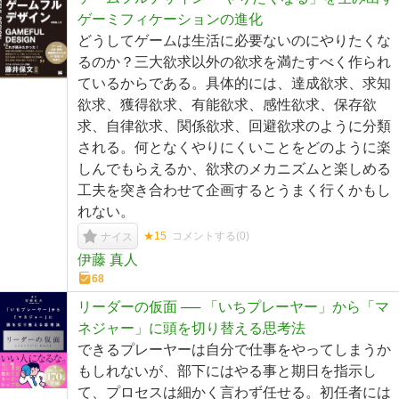
ゲーミフィケーションの進化
どうしてゲームは生活に必要ないのにやりたくな
るのか？三大欲求以外の欲求を満たすべく作られ
ているからである。具体的には、達成欲求、求知
欲求、獲得欲求、有能欲求、感性欲求、保存欲
求、自律欲求、関係欲求、回避欲求のように分類
される。何となくやりにくいことをどのように楽
しんでもらえるか、欲求のメカニズムと楽しめる
工夫を突き合わせて企画するとうまく行くかもし
れない。
★15
コメントする(
0
)
ナイス
伊藤 真人
68
リーダーの仮面 ── 「いちプレーヤー」から「マ
ネジャー」に頭を切り替える思考法
できるプレーヤーは自分で仕事をやってしまうか
もしれないが、部下にはやる事と期日を指示し
て、プロセスは細かく言わず任せる。初任者には