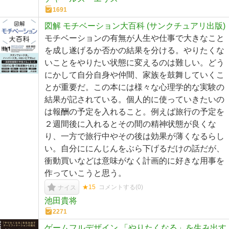
1691
図解 モチベーション大百科 (サンクチュアリ出版)
モチベーションの有無が人生や仕事で大きなこと
を成し遂げるか否かの結果を分ける。やりたくな
いことをやりたい状態に変えるのは難しい。どう
にかして自分自身や仲間、家族を鼓舞していくこ
とが重要だ。この本には様々な心理学的な実験の
結果が記されている。個人的に使っていきたいの
は報酬の予定を入れること。例えば旅行の予定を
２週間後に入れるとその間の精神状態が良くな
り、一方で旅行中やその後は効果が薄くなるらし
い。自分ににんじんをぶら下げるだけの話だが、
衝動買いなどは意味がなく計画的に好きな用事を
作っていこうと思う。
★15
コメントする(
0
)
ナイス
池田貴将
2271
ゲームフルデザイン 「やりたくなる」を生み出す