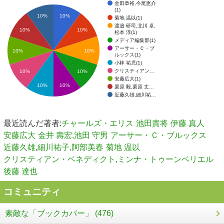
金田章裕,今尾恵介
(1)
10%
10%
菊地 温以(1)
渡邉 研司,北川 卓,
10%
10%
松本 淳(1)
メディア編集部(1)
アーサー・Ｃ・ブ
10%
10%
ルックス(1)
小林 祐児(1)
クリスティアン…
10%
10%
安藤広大(1)
10%
10%
栗原 毅,栗原 丈…
近藤久雄,細川祐…
最近読んだ著者:
チャールズ・エリス
池田貴将
伊藤 真人
安藤広大
金井 壽宏,池田 守男
アーサー・Ｃ・ブルックス
近藤久雄,細川祐子,阿部美春
菊地 温以
クリスティアン・ベネディクト,ミンナ・トゥーンベリエル
後藤 達也
コミュニティ
素敵な「ブックカバー」 (476)