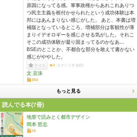
原因になってる感。軍事政権からあれこれありつ
つ民主主義を根付かせられたという成功体験は本
邦にはあんまりない感じがした。 あと、本書は増
補版となっているところ、増補部分は客観性が薄
まりイデオロギーを感じさせる気がした。それこ
そこの成功体験が凝り固まってるのかなあ…
BSEのとことか、不都合な部分を敢えて書かない
感じがややした。
★4
コメントする(
0
)
ナイス
文 京洙
354
もっと見る
読んでる本(
7
冊)
地形で読みとく都市デザイン
岡本 哲志
76