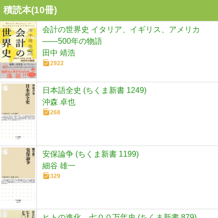
積読本(
10
冊)
会計の世界史 イタリア、イギリス、アメリカ
――500年の物語
田中 靖浩
2922
日本語全史 (ちくま新書 1249)
沖森 卓也
268
安保論争 (ちくま新書 1199)
細谷 雄一
329
ヒトの進化 七００万年史 (ちくま新書 879)