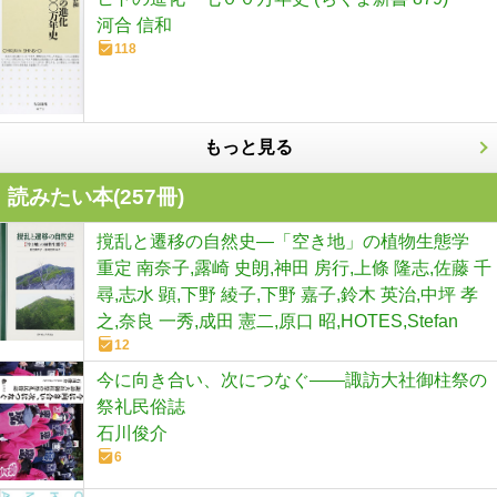
河合 信和
118
もっと見る
読みたい本(
257
冊)
撹乱と遷移の自然史―「空き地」の植物生態学
重定 南奈子,露崎 史朗,神田 房行,上條 隆志,佐藤 千
尋,志水 顕,下野 綾子,下野 嘉子,鈴木 英治,中坪 孝
之,奈良 一秀,成田 憲二,原口 昭,HOTES,Stefan
12
今に向き合い、次につなぐ――諏訪大社御柱祭の
祭礼民俗誌
石川俊介
6