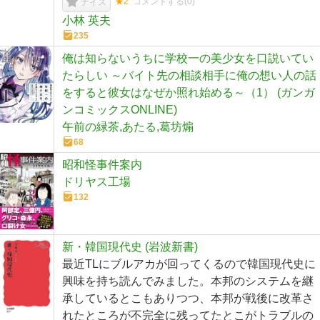
★2
コメントする(
0
)
ナイス
小林 英夫
235
俺は知らないうちに学校一の美少女を口説いてい
たらしい ～バイト先の相談相手に俺の想い人の話
をすると彼女はなぜか照れ始める～（1） (ガンガ
ンコミックスONLINE)
午前の緑茶,あたる,葛坊煽
68
昭和怪事件案内
ドリヤス工場
132
新・韓国現代史 (岩波新書)
最近TLにブルアカが回ってくるので韓国現代史に
興味を持ち読んでみました。本邦のシステムを継
承しているとこもありつつ、本邦が戦後に改革さ
れたところが不完全に残ってたとこがトラブルの