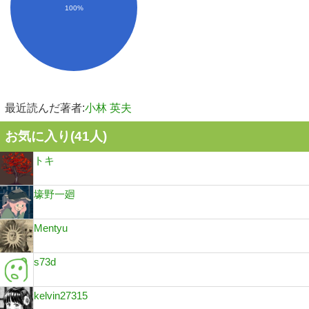
100%
最近読んだ著者:
小林 英夫
お気に入り(
41
人)
トキ
壕野一廻
Mentyu
s73d
kelvin27315