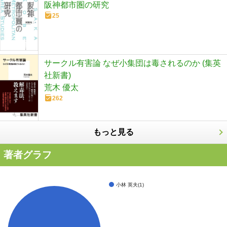
阪神都市圏の研究
25
サークル有害論 なぜ小集団は毒されるのか (集英
社新書)
荒木 優太
262
もっと見る
著者グラフ
小林 英夫(1)