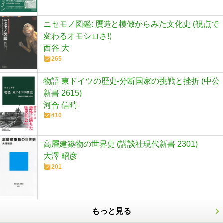
ニセモノ図鑑: 贋造と模倣からみた文化史 (視点で
変わるオモシロさ!)
西谷 大
265
物語 東ドイツの歴史-分断国家の挑戦と挫折 (中公
新書 2615)
河合 信晴
410
高層建築物の世界史 (講談社現代新書 2301)
大澤 昭彦
201
もっと見る