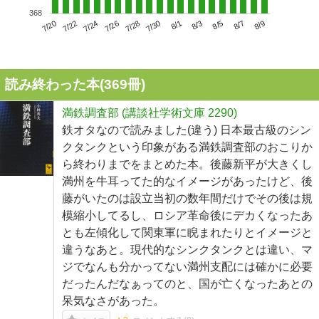
368
7/24
7/30
8/5
7/20
7/26
8/1
8/7
7/22
7/28
8/3
8/9
読み終わった本(
369
冊)
満鉄調査部 (講談社学術文庫 2290)
鉄オタなので読みました(違う) 日本最古級のシン
クタンクという印象がある満鉄調査部のおこりか
ら終わりまでをまとめた本。後藤新平が大きくし
満州を牛耳ってた的なイメージがあったけど、後
藤がいたのは設立当初の数年間だけでその後は規
模縮小してるし、ロシア革命後にデカくなったあ
とも左傾化して関東軍に睨まれたりとイメージと
違うなあと。現代的なシンクタンクとは違い、マ
ジでなんも分かってない満州支配には確かに必要
だったんだなぁってのと、国が亡くなったあとの
呆気なさがあった。