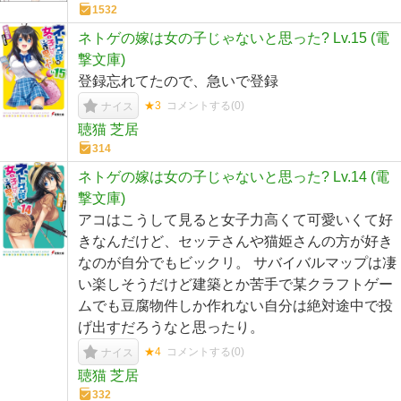
1532
ネトゲの嫁は女の子じゃないと思った? Lv.15 (電
撃文庫)
登録忘れてたので、急いで登録
★3
コメントする(
0
)
ナイス
聴猫 芝居
314
ネトゲの嫁は女の子じゃないと思った? Lv.14 (電
撃文庫)
アコはこうして見ると女子力高くて可愛いくて好
きなんだけど、セッテさんや猫姫さんの方が好き
なのが自分でもビックリ。 サバイバルマップは凄
い楽しそうだけど建築とか苦手で某クラフトゲー
ムでも豆腐物件しか作れない自分は絶対途中で投
げ出すだろうなと思ったり。
★4
コメントする(
0
)
ナイス
聴猫 芝居
332