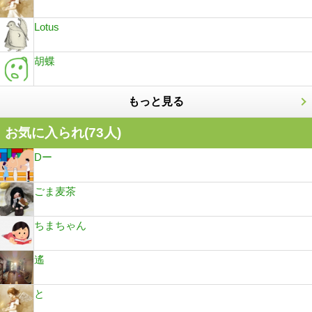
Lotus
胡蝶
もっと見る
お気に入られ(
73
人)
Dー
ごま麦茶
ちまちゃん
遙
と