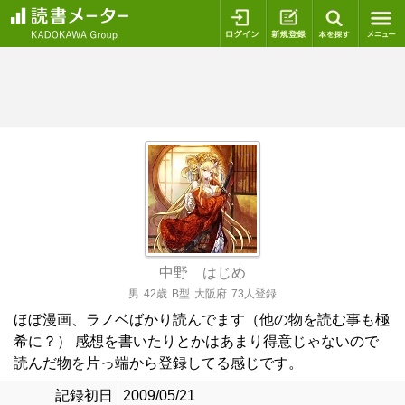
ログイン
新規登録
本を探
中野 はじめ
男
42歳
B型
大阪府
73人登録
ほぼ漫画、ラノベばかり読んでます（他の物を読む事も極
希に？） 感想を書いたりとかはあまり得意じゃないので
読んだ物を片っ端から登録してる感じです。
記録初日
2009/05/21