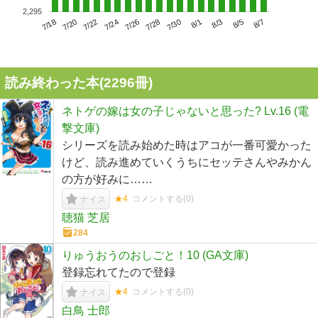
2,295
7/22
7/28
8/3
7/18
7/24
7/30
8/5
7/20
7/26
8/1
8/7
読み終わった本(
2296
冊)
ネトゲの嫁は女の子じゃないと思った? Lv.16 (電
撃文庫)
シリーズを読み始めた時はアコが一番可愛かった
けど、読み進めていくうちにセッテさんやみかん
の方が好みに……
★4
コメントする(
0
)
ナイス
聴猫 芝居
284
りゅうおうのおしごと！10 (GA文庫)
登録忘れてたので登録
★4
コメントする(
0
)
ナイス
白鳥 士郎