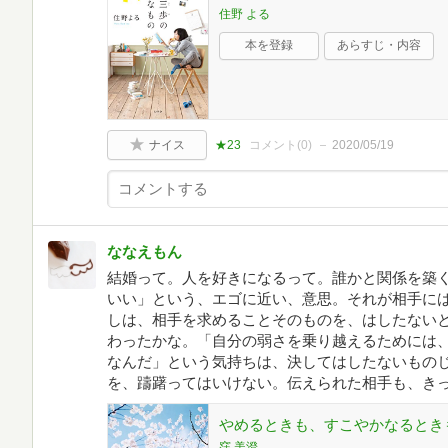
住野 よる
本を登録
あらすじ・内容
ナイス
★23
コメント(
0
)
2020/05/19
ななえもん
結婚って。人を好きになるって。誰かと関係を築
いい」という、エゴに近い、意思。それが相手に
しは、相手を求めることそのものを、はしたない
わったかな。「自分の弱さを乗り越えるためには
なんだ」という気持ちは、決してはしたないもの
を、躊躇ってはいけない。伝えられた相手も、き
やめるときも、すこやかなるとき
窪 美澄