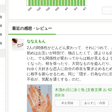
7/20
7/23
7/26
7/29
8/1
8/4
8/7
冊
冊
最近の感想・レビュー
冊
ななえもん
冊
2人の関係性がどんどん変わって、それにつれて、
初めはお互いが特別で、独占したくて、誰よりも
いた。でも関係性が変わってからは粗が見えるよ
くなった。頰を張ったり、大切なものを盗んだり
れゆく大好きな恋人に自分の存在を繋ぎ止めるた
に相手を困らせるため。同じ「隠す」行為なのに
不在が、気配を濃くする」のだ。
木洩れ日に泳ぐ魚 (文春文庫 お 42-
恩田 陸
本を登録
あらすじ・内容