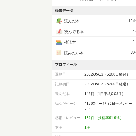
読書データ
148
読んだ本
4
読んでる本
1
積読本
30
読みたい本
プロフィール
登録日
2012/05/13（5200日経過）
記録初日
2012/05/13（5200日経過）
読んだ本
148冊（1日平均0.03冊)
読んだページ
41563ページ（1日平均7ペー
ジ）
感想・レビュー
136件（投稿率91.9%）
本棚
1棚