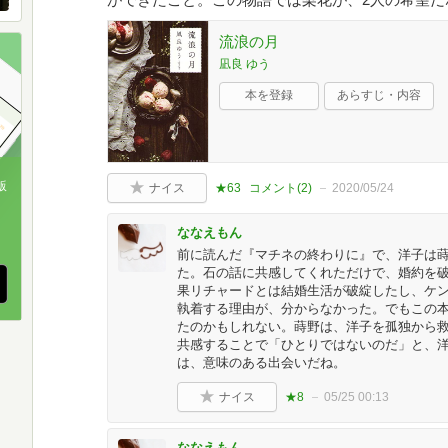
流浪の月
凪良 ゆう
本を登録
あらすじ・内容
版
ナイス
★63
コメント(
2
)
2020/05/24
、
ななえもん
前に読んだ『マチネの終わりに』で、洋子は
た。石の話に共感してくれただけで、婚約を
果リチャードとは結婚生活が破綻したし、ケ
執着する理由が、分からなかった。でもこの
たのかもしれない。蒔野は、洋子を孤独から
共感することで「ひとりではないのだ」と、洋
は、意味のある出会いだね。
ナイス
★8
05/25 00:13
ななえもん