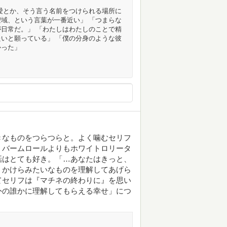
愛とか、そう言う名前をつけられる場所に
域、という言葉が一番近い」 「つまらな
日常だ。」 「わたしはわたしのことで精
いと願っている」 「僕の分身のような彼
かった」
きなものをつらつらと。よく噛むセリフ
。バームロールよりもホワイトロリータ
話はとても好き。「…あなたはきっと、
、かけらみたいなものを理解してあげら
てセリフは『マチネの終わりに』を思い
外の誰かに理解してもらえる幸せ」につ