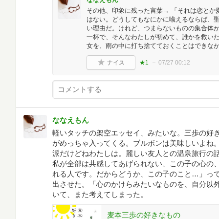
その他、印象に残った言葉→ 「それは恋とか
はない。どうしてもなにかに喩えるならば、聖
い理由だ。けれど、つまらないものの集合体が
一杯で、そんなわたしが初めて、誰かを救いた
女を、雨の中に打ち捨てておくことはできな
ナイス
★1
07/27 00:12
ななえもん
軽いタッチの架空エッセイ、みたいな。三歩の好
がめっちゃ入ってくる。ブルボンは美味しいよね
派だけどねわたしは。麗しい友人との温泉旅行の
私が全部は共感してあげられない、この子の心の
れる人です。だからどうか、この子のこと…」っ
出させた。「心のかけらみたいなものを、自分以
いて、また考えてしまった。
麦本三歩の好きなもの