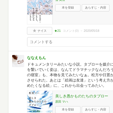
本を登録
あらすじ・内容
ナイス
★21
コメント(
0
)
2020/05/18
ななえもん
ドキュメンタリーみたいな小説。タブローを媒介
を繋いでいく姿は、なんてドラマチックなんだろ
の寝室」も、本物を見てみたいなぁ。松方や日置
させられた。あとは「絵画は友達」という考え方
めたくなる絵」に、これから出会ってみたい。
美しき愚かものたちのタブロー
原田 マハ
本を登録
あらすじ・内容