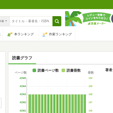
n和書
は
本ランキング
作家ランキング
読書グラフ
著者
読書ページ数
読書冊数
ページ数
冊数
41565
150
41564
149
41563
148
41562
147
41561
146