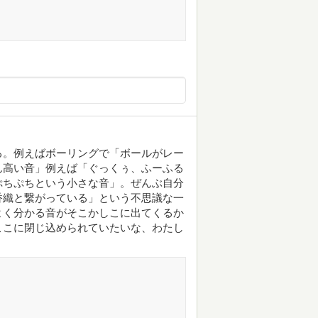
る。例えばボーリングで「ボールがレー
ん高い音」例えば「ぐっくぅ、ふーふる
ぷちぷちという小さな音」。ぜんぶ自分
香織と繋がっている」という不思議な一
よく分かる音がそこかしこに出てくるか
ここに閉じ込められていたいな、わたし