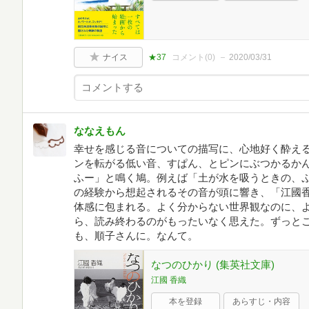
ナイス
★37
コメント(
0
)
2020/03/31
ななえもん
幸せを感じる音についての描写に、心地好く酔え
ンを転がる低い音、すぱん、とピンにぶつかるか
ふー」と鳴く鳩。例えば「土が水を吸うときの、
の経験から想起されるその音が頭に響き、「江國
体感に包まれる。よく分からない世界観なのに、
ら、読み終わるのがもったいなく思えた。ずっと
も、順子さんに。なんて。
なつのひかり (集英社文庫)
江國 香織
本を登録
あらすじ・内容