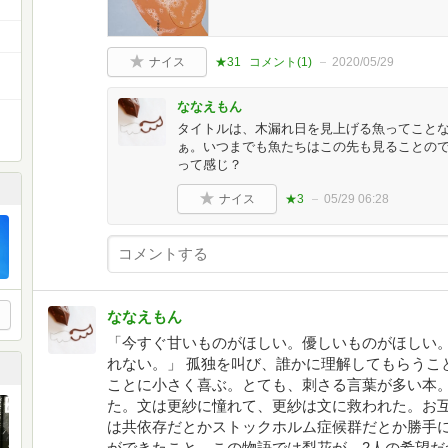
ナイス
★31
コメント(
1
)
2020/05/29
ななえもん
タイトルは、木漏れ日を見上げる魚ってこと
ぁ。いつまでも魚たちはこの先も見ることの
って感じ？
ナイス
★3
05/29 06:28
ななえもん
「今すぐ甘いものがほしい。優しいものがほしい
れない。」 孤独を叫び、誰かに理解してもらうこ
ことに小さく喜ぶ。とても、刺さる言葉が多い本
た。文は更紗に憧れて、更紗は文に救われた。お
は共依存だとかストックホルム症候群だとか勝手
ができたこと。この物語では梨花が、2人の希望だ