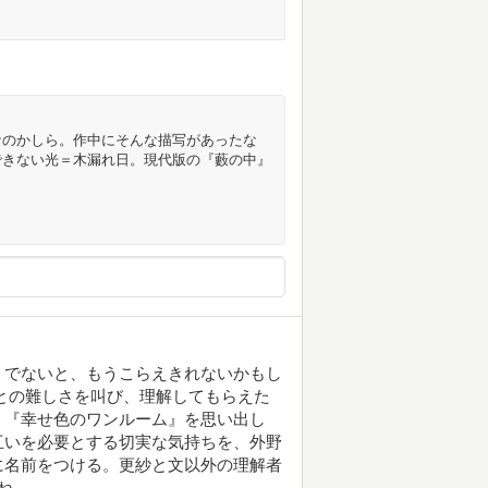
なのかしら。作中にそんな描写があったな
できない光＝木漏れ日。現代版の『藪の中』
。でないと、もうこらえきれないかもし
との難しさを叫び、理解してもらえた
。『幸せ色のワンルーム』を思い出し
互いを必要とする切実な気持ちを、外野
に名前をつける。更紗と文以外の理解者
ね。