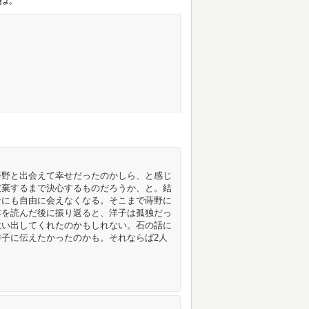
蒔野と出会えて幸せだったのかしら、と感じ
破棄するまで決心するものだろうか、と。結
ンにも自由に会えなくなる。そこまで蒔野に
本を読んだ後に振り返ると、洋子は孤独だっ
救い出してくれたのかもしれない。石の話に
子に伝えたかったのかも。それならば2人