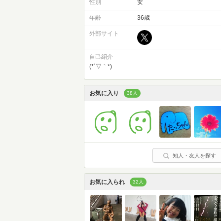
性別
女
年齢
36歳
外部サイト
自己紹介
(*´▽｀*)
お気に入り
38人
知人・友人を探す
お気に入られ
32人