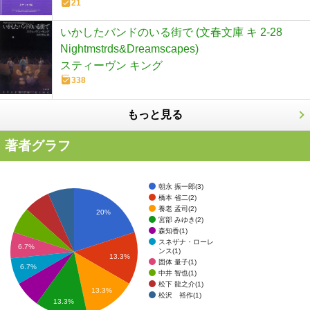
21
いかしたバンドのいる街で (文春文庫 キ 2-28
Nightmstrds&Dreamscapes)
スティーヴン キング
338
もっと見る
著者グラフ
朝永 振一郎(3)
橋本 省二(2)
養老 孟司(2)
20%
宮部 みゆき(2)
森知香(1)
スネザナ・ローレ
6.7%
ンス(1)
13.3%
固体 量子(1)
6.7%
中井 智也(1)
松下 龍之介(1)
13.3%
松沢 裕作(1)
13.3%