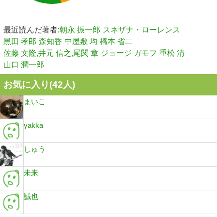
最近読んだ著者:
朝永 振一郎
スネザナ・ローレンス
黒田 孝郎
森知香
中屋敷 均
橋本 省二
佐藤 文隆,井元 信之,尾関 章
ジョージ ガモフ
重松 清
山口 潤一郎
お気に入り(
42
人)
まいこ
yakka
しゅう
未来
誠也