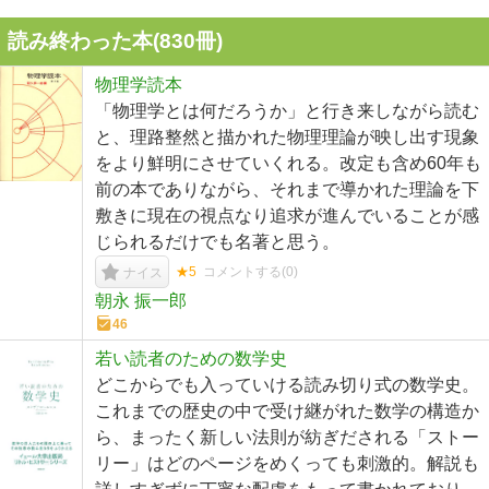
読み終わった本(
830
冊)
物理学読本
「物理学とは何だろうか」と行き来しながら読む
と、理路整然と描かれた物理理論が映し出す現象
をより鮮明にさせていくれる。改定も含め60年も
前の本でありながら、それまで導かれた理論を下
敷きに現在の視点なり追求が進んでいることが感
じられるだけでも名著と思う。
★5
コメントする(
0
)
ナイス
朝永 振一郎
46
若い読者のための数学史
どこからでも入っていける読み切り式の数学史。
これまでの歴史の中で受け継がれた数学の構造か
ら、まったく新しい法則が紡ぎだされる「ストー
リー」はどのページをめくっても刺激的。解説も