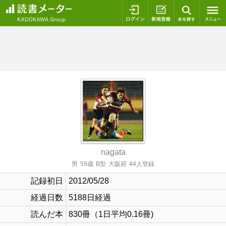
ログイン
新規登録
本を探
nagata
男
59歳
B型
大阪府
44人登録
記録初日
2012/05/28
経過日数
5188日経過
読んだ本
830冊（1日平均0.16冊)