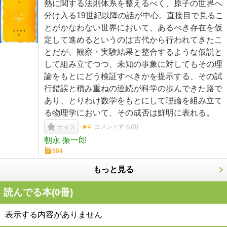
熱に関する法則体系を整えるべく、原子の世界へ
分け入る19世紀以降の話が中心。直接目で見るこ
とがかなわない世界において、あるべき存在を仮
定して進めるというのは古代から行われてきたこ
とだが、観察・実験結果と整合するような仮説と
して組み立てつつ、未知の事象に対してもその理
論をもとにどう検証すべきかを提示する、その試
行錯誤と積み重ねの連続が科学の歩んできた路で
あり、とりわけ数学をもとにして理論を組み立て
る物理学において、その成否は鮮明に表れる。
★4
コメントする(
0
)
ナイス
朝永 振一郎
584
もっと見る
読んでる本(
0
冊)
表示する内容がありません