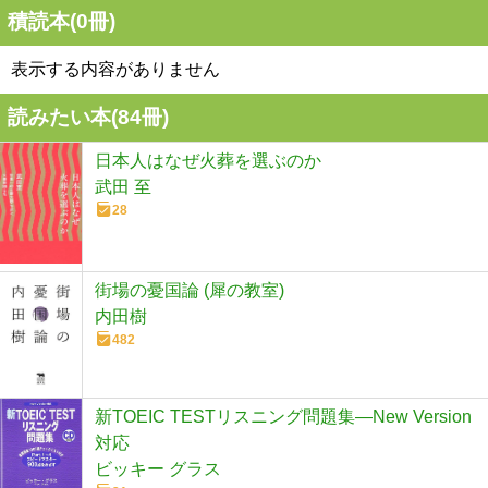
積読本(
0
冊)
表示する内容がありません
読みたい本(
84
冊)
日本人はなぜ火葬を選ぶのか
武田 至
28
街場の憂国論 (犀の教室)
内田樹
482
新TOEIC TESTリスニング問題集―New Version
対応
ビッキー グラス