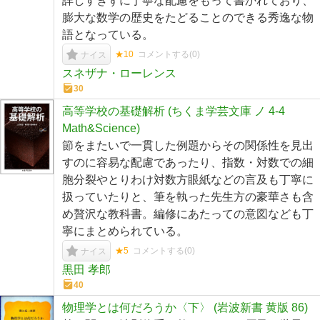
詳しすぎずに丁寧な配慮をもって書かれており、
膨大な数学の歴史をたどることのできる秀逸な物
語となっている。
★10
コメントする(
0
)
ナイス
スネザナ・ローレンス
30
高等学校の基礎解析 (ちくま学芸文庫 ノ 4-4
Math&Science)
節をまたいで一貫した例題からその関係性を見出
すのに容易な配慮であったり、指数・対数での細
胞分裂やとりわけ対数方眼紙などの言及も丁寧に
扱っていたりと、筆を執った先生方の豪華さも含
め贅沢な教科書。編修にあたっての意図なども丁
寧にまとめられている。
★5
コメントする(
0
)
ナイス
黒田 孝郎
40
物理学とは何だろうか〈下〉 (岩波新書 黄版 86)