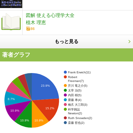
図解 使える心理学大全
植木 理恵
86
もっと見る
著者グラフ
Frank Erwich(11)
Robert
Freeman(7)
芥川 竜之介(5)
23.9%
太宰 治(5)
内田 樹(5)
8.7%
齋藤 孝(4)
橋爪 大三郎(3)
15.2%
科学雑誌
10.9%
Newton(2)
Ruth Snowden(2)
10.9%
10.9%
斎藤 哲也(2)