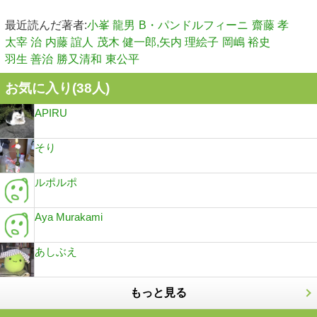
最近読んだ著者:
小峯 龍男
B・パンドルフィーニ
齋藤 孝
太宰 治
内藤 誼人
茂木 健一郎,矢内 理絵子
岡嶋 裕史
羽生 善治
勝又清和
東公平
お気に入り(
38
人)
APIRU
そり
ルポルポ
Aya Murakami
あしぶえ
もっと見る