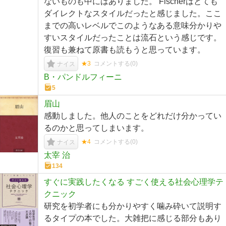
ないものも中にはありました。 Fischerはとても
ダイレクトなスタイルだったと感じました。ここ
までの高いレベルでこのようなある意味分かりや
すいスタイルだったことは流石という感じです。
復習も兼ねて原書も読もうと思っています。
★3
コメントする(
0
)
ナイス
B・パンドルフィーニ
5
眉山
感動しました。他人のことをどれだけ分かってい
るのかと思ってしまいます。
★4
コメントする(
0
)
ナイス
太宰 治
134
すぐに実践したくなる すごく使える社会心理学テ
クニック
研究を初学者にも分かりやすく噛み砕いて説明す
るタイプの本でした。大雑把に感じる部分もあり