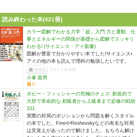
読み終わった本(
421
冊)
カラー図解でわかる力学「超」入門 力と運動、仕
事とエネルギーの関係が基礎から図解でスッキリ
わかる! (サイエンス・アイ新書)
図解が豊富で分かりやすい本でした!サイエンス•
アイの他の本も読んで理科の勉強したいです。
コメントする(
0
)
ナイス
小峯 龍男
17
ボビー・フィッシャーの究極のチェス: 創造的で
大胆で革命的な,初級者から上級者まで必修の戦術
101
実際の対局のポジションから問題を解くスタイル
の本でした。FineやReshevskyなどの有名な対局
は見覚えがあったので解けました。もちろん解け