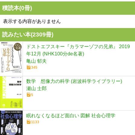
積読本(
0
冊)
表示する内容がありません
読みたい本(
2309
冊)
ドストエフスキー『カラマーゾフの兄弟』 2019
年12月 (NHK100分de名著)
亀山 郁夫
345
数学 想像力の科学 (岩波科学ライブラリー)
瀬山 士郎
5
眠れなくなるほど面白い 図解 社会心理学
1133