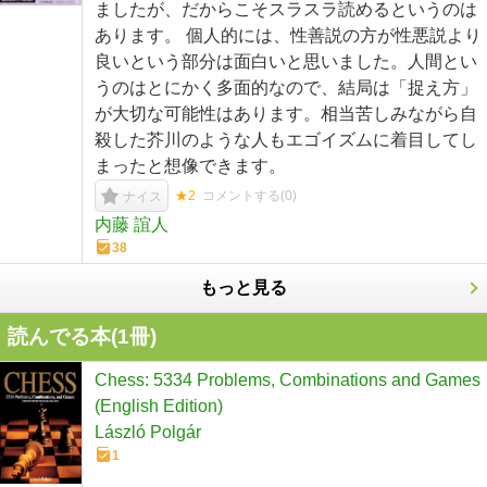
ましたが、だからこそスラスラ読めるというのは
あります。 個人的には、性善説の方が性悪説より
良いという部分は面白いと思いました。人間とい
うのはとにかく多面的なので、結局は「捉え方」
が大切な可能性はあります。相当苦しみながら自
殺した芥川のような人もエゴイズムに着目してし
まったと想像できます。
★2
コメントする(
0
)
ナイス
内藤 誼人
38
もっと見る
読んでる本(
1
冊)
Chess: 5334 Problems, Combinations and Games
(English Edition)
László Polgár
1