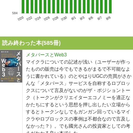
584
7/24
7/30
8/5
7/20
7/26
8/1
8/7
7/22
7/28
8/3
8/9
読み終わった本(
585
冊)
メタバースとWeb3
マイクラについての記述が浅い（ユーザーが作っ
たものの販売は今でもできるがまるで不可能なよ
うに書かれている）のとやはりUGCの売買がさか
んな「メタバース」サービスを自称するロブロッ
クスについて言及がないのがザ・ポジショントー
ク（トークンがクリエイターエコノミーを適正な
かたちにするという思想を押し出したい立場から
するとトークンなしでもガンガン回っているマイ
クラやロブロックスの事例は不都合なので言及し
なかった？）。でも國光さんの投資家としての考