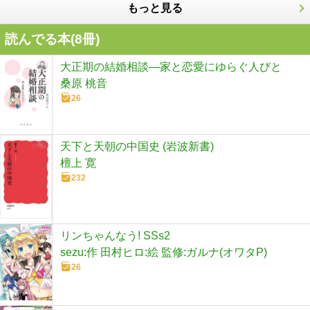
もっと見る
読んでる本(
8
冊)
大正期の結婚相談―家と恋愛にゆらぐ人びと
桑原 桃音
26
天下と天朝の中国史 (岩波新書)
檀上 寛
232
リンちゃんなう! SSs2
sezu:作 田村ヒロ:絵 監修:ガルナ(オワタP)
26