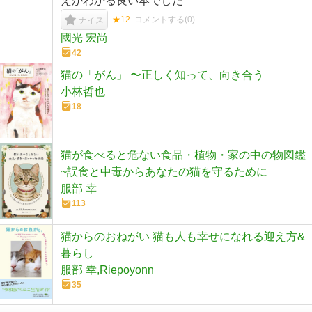
えがわかる良い本でした
★12
コメントする(
0
)
ナイス
國光 宏尚
42
猫の「がん」 〜正しく知って、向き合う
小林哲也
18
猫が食べると危ない食品・植物・家の中の物図鑑
~誤食と中毒からあなたの猫を守るために
服部 幸
113
猫からのおねがい 猫も人も幸せになれる迎え方&
暮らし
服部 幸,Riepoyonn
35