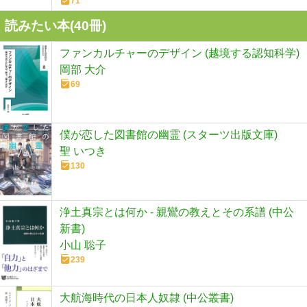
71
読みたい本(
40
冊)
ファンカルチャーのデザイン (越境する認知科学)
岡部 大介
69
僕が恋した図書館の幽霊 (スターツ出版文庫)
聖 いつき
130
浄土真宗とは何か - 親鸞の教えとその系譜 (中公
新書)
小山 聡子
239
大航海時代の日本人奴隷 (中公叢書)