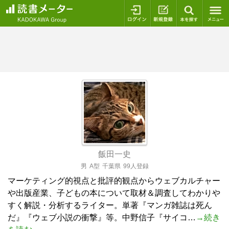
ログイン
新規登録
本を探
飯田一史
男
A型
千葉県
99人登録
マーケティング的視点と批評的観点からウェブカルチャー
や出版産業、子どもの本について取材＆調査してわかりや
すく解説・分析するライター。単著『マンガ雑誌は死ん
だ』『ウェブ小説の衝撃』等。中野信子『サイコ…
→続き