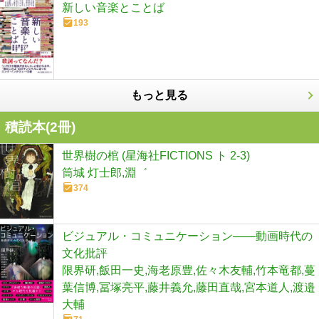
新しい音楽とことば
193
もっと見る
積読本(
2
冊)
世界樹の棺 (星海社FICTIONS ト 2-3)
筒城 灯士郎,淵゛
374
ビジュアル・コミュニケーション――動画時代の
文化批評
限界研,飯田一史,海老原豊,佐々木友輔,竹本竜都,蔓
葉信博,冨塚亮平,藤井義允,藤田直哉,宮本道人,渡邉
大輔