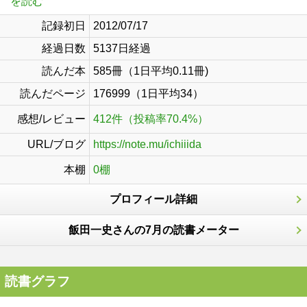
を読む
記録初日
2012/07/17
経過日数
5137日経過
読んだ本
585冊（1日平均0.11冊)
読んだページ
176999（1日平均34）
感想/レビュー
412件（投稿率70.4%）
URL/ブログ
https://note.mu/ichiiida
本棚
0棚
プロフィール詳細
飯田一史さんの7月の読書メーター
読書グラフ