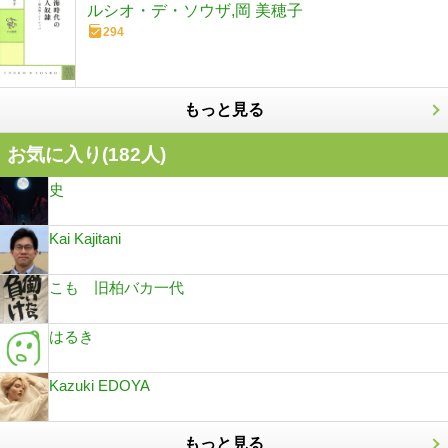
ルシオ・デ・ソウザ,岡 美穂子
294
もっと見る
お気に入り(
182
人)
史
Kai Kajitani
こも 旧柏バカ一代
はるき
Kazuki EDOYA
もっと見る