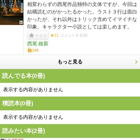
相変わらずの西尾作品独特の文体ですが、今回は
結構読むのがかったるかった。ラスト３行は面白
かったが、それ以外はトリック含めてイマイチな
印象。キャラクター小説としては楽しめます。
★11
コメントする(
0
)
ナイス
西尾 維新
245
もっと見る
読んでる本(
0
冊)
表示する内容がありません
積読本(
0
冊)
表示する内容がありません
読みたい本(
2
冊)