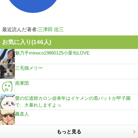
最近読んだ著者:
三津田 信三
お気に入り(
146
人)
魅乃乎minoco19860125小栗旬LOVE
三毛猫メリー
燕軍団
愛の伝道師カロン@来年はイケメンの黒バットが甲子園
で、大暴れしますよっ
轟直人
もっと見る