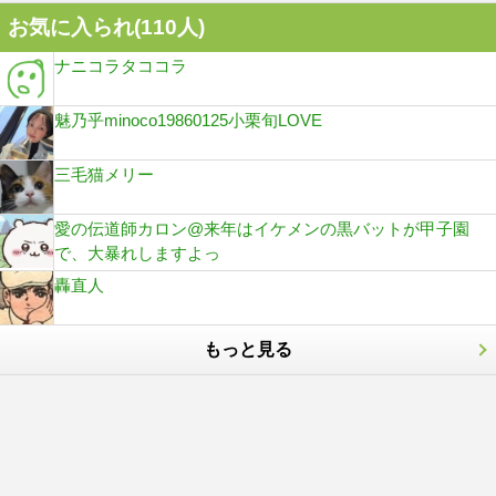
お気に入られ(
110
人)
ナニコラタココラ
魅乃乎minoco19860125小栗旬LOVE
三毛猫メリー
愛の伝道師カロン@来年はイケメンの黒バットが甲子園
で、大暴れしますよっ
轟直人
もっと見る