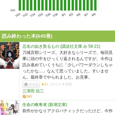
644
7/24
7/30
8/5
7/20
7/26
8/1
8/7
7/22
7/28
8/3
8/9
読み終わった本(
645
冊)
忌名の如き贄るもの (講談社文庫 み 58-21)
刀城言耶シリーズ。大好きなシリーズで、毎回見
事に頭の中をひっくり返されるんですが、今作は
読み進めていくうちに「少しパワーダウンしちゃ
ったかな…」なんて思っていました。すいませ
ん。最終章でやられました。お見事。
★11
コメントする(
0
)
ナイス
三津田 信三
383
生命の略奪者 (新潮文庫)
前作がかなりアクロバティックだったけど、今作