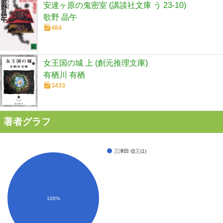
安達ヶ原の鬼密室 (講談社文庫 う 23-10)
歌野 晶午
464
女王国の城 上 (創元推理文庫)
有栖川 有栖
3433
著者グラフ
三津田 信三(1)
100%