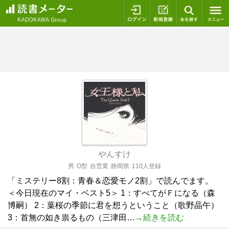
ログイン
新規登録
本を探
やんすけ
男
O型
自営業
静岡県
110人登録
「ミステリー8割：青春＆恋愛モノ2割」で読んでます。
＜今日現在のマイ・ベスト5＞ 1：すべてがＦになる（森
博嗣） 2：葉桜の季節に君を想うということ（歌野晶午）
3：首無の如き祟るもの（三津田…
→続きを読む