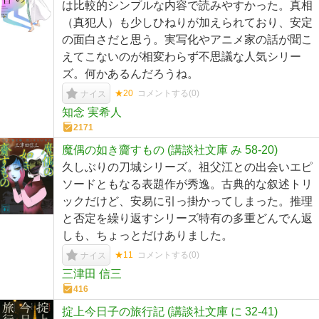
は比較的シンプルな内容で読みやすかった。真相
（真犯人）も少しひねりが加えられており、安定
の面白さだと思う。実写化やアニメ家の話が聞こ
えてこないのが相変わらず不思議な人気シリー
ズ。何かあるんだろうね。
★20
コメントする(
0
)
ナイス
知念 実希人
2171
魔偶の如き齎すもの (講談社文庫 み 58-20)
久しぶりの刀城シリーズ。祖父江との出会いエピ
ソードともなる表題作が秀逸。古典的な叙述トリ
ックだけど、安易に引っ掛かってしまった。推理
と否定を繰り返すシリーズ特有の多重どんでん返
しも、ちょっとだけありました。
★11
コメントする(
0
)
ナイス
三津田 信三
416
掟上今日子の旅行記 (講談社文庫 に 32-41)