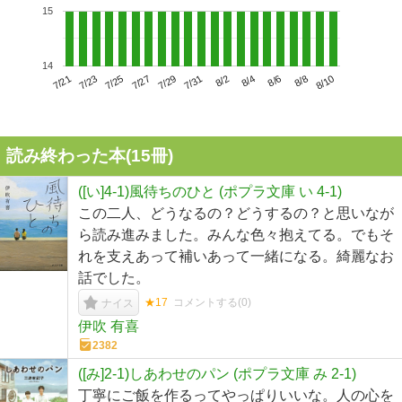
15
14
7/25
7/31
8/6
7/21
7/27
8/2
8/8
7/23
7/29
8/4
8/10
読み終わった本(
15
冊)
([い]4-1)風待ちのひと (ポプラ文庫 い 4-1)
この二人、どうなるの？どうするの？と思いなが
ら読み進みました。みんな色々抱えてる。でもそ
れを支えあって補いあって一緒になる。綺麗なお
話でした。
★17
コメントする(
0
)
ナイス
伊吹 有喜
2382
([み]2-1)しあわせのパン (ポプラ文庫 み 2-1)
丁寧にご飯を作るってやっぱりいいな。人の心を