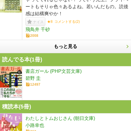
ートもそりゃ色々あるよね。若いんだもの。読後
感は結構爽やか！
★8
コメントする(
2
)
ナイス
飛鳥井 千砂
2008
もっと見る
読んでる本(
1
冊)
書店ガール (PHP文芸文庫)
碧野 圭
12497
積読本(
5
冊)
わたしとトムおじさん (朝日文庫)
小路幸也