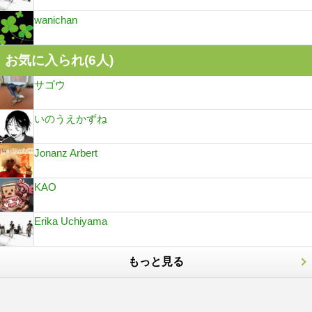
wanichan
お気に入られ(
6
人)
サゴウ
いのうえかずね
Jonanz Arbert
KAO
Erika Uchiyama
もっと見る