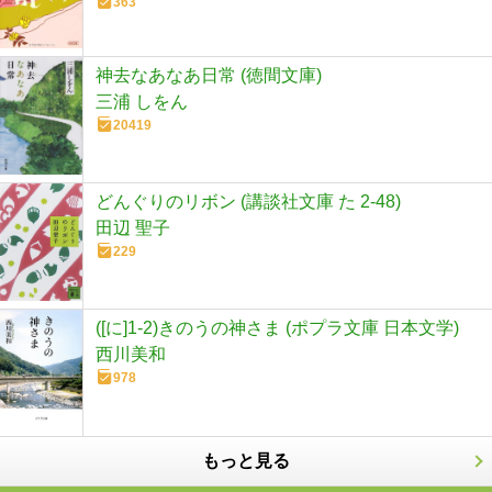
363
神去なあなあ日常 (徳間文庫)
三浦 しをん
20419
どんぐりのリボン (講談社文庫 た 2-48)
田辺 聖子
229
([に]1-2)きのうの神さま (ポプラ文庫 日本文学)
西川美和
978
もっと見る