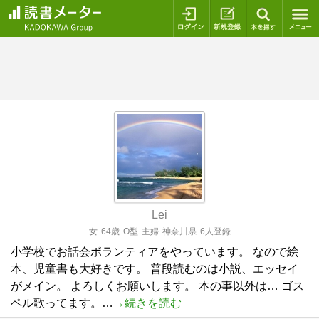
ログイン
新規登録
本を探
Lei
女
64歳
O型
主婦
神奈川県
6人登録
小学校でお話会ボランティアをやっています。 なので絵
本、児童書も大好きです。 普段読むのは小説、エッセイ
がメイン。 よろしくお願いします。 本の事以外は… ゴス
ペル歌ってます。…
→続きを読む