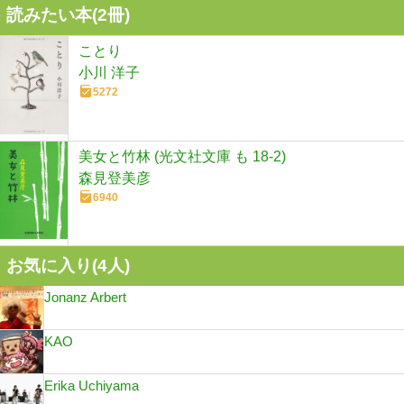
読みたい本(
2
冊)
ことり
小川 洋子
5272
美女と竹林 (光文社文庫 も 18-2)
森見登美彦
6940
お気に入り(
4
人)
Jonanz Arbert
KAO
Erika Uchiyama