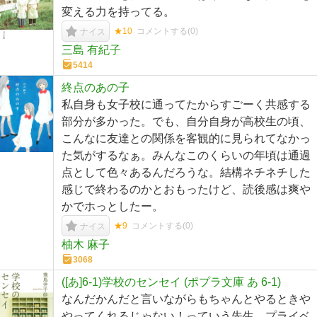
変える力を持ってる。
★10
コメントする(
0
)
ナイス
三島 有紀子
5414
終点のあの子
私自身も女子校に通ってたからすごーく共感する
部分が多かった。でも、自分自身が高校生の頃、
こんなに友達との関係を客観的に見られてなかっ
た気がするなぁ。みんなこのくらいの年頃は通過
点として色々あるんだろうな。結構ネチネチした
感じで終わるのかとおもったけど、読後感は爽や
かでホっとしたー。
★9
コメントする(
0
)
ナイス
柚木 麻子
3068
([あ]6-1)学校のセンセイ (ポプラ文庫 あ 6-1)
なんだかんだと言いながらもちゃんとやるときや
やってくれるじゃない！っていう先生。プライベ