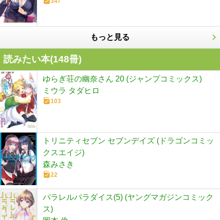
347
もっと見る
読みたい本(
148
冊)
ゆらぎ荘の幽奈さん 20 (ジャンプコミックス)
ミウラ タダヒロ
103
トリニティセブン セブンデイズ (ドラゴンコミッ
クスエイジ)
森みさき
22
パラレルパラダイス(5) (ヤングマガジンコミック
ス)