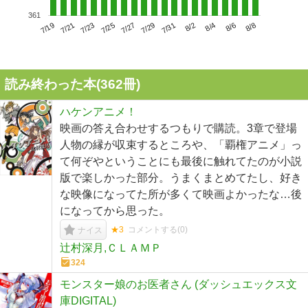
361
7/23
7/29
8/4
7/19
7/25
7/31
8/6
7/21
7/27
8/2
8/8
読み終わった本(
362
冊)
ハケンアニメ！
映画の答え合わせするつもりで購読。3章で登場
人物の縁が収束するところや、「覇権アニメ」っ
て何ぞやということにも最後に触れてたのが小説
版で楽しかった部分。うまくまとめてたし、好き
な映像になってた所が多くて映画よかったな…後
になってから思った。
★3
コメントする(
0
)
ナイス
辻村深月,ＣＬＡＭＰ
324
モンスター娘のお医者さん (ダッシュエックス文
庫DIGITAL)