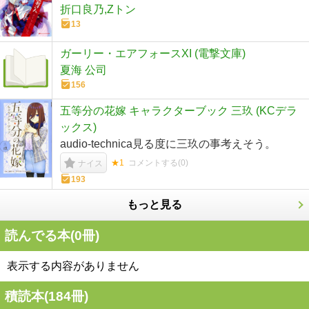
折口良乃,Zトン
13
ガーリー・エアフォースXI (電撃文庫)
夏海 公司
156
五等分の花嫁 キャラクターブック 三玖 (KCデラ
ックス)
audio-technica見る度に三玖の事考えそう。
★1
コメントする(
0
)
ナイス
193
もっと見る
読んでる本(
0
冊)
表示する内容がありません
積読本(
184
冊)