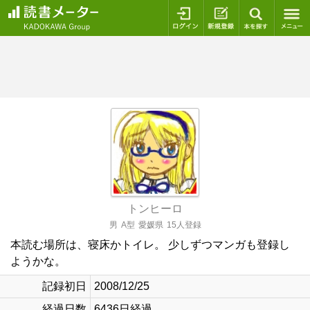
ログイン
新規登録
本を探
トンヒーロ
男
A型
愛媛県
15人登録
本読む場所は、寝床かトイレ。 少しずつマンガも登録し
ようかな。
記録初日
2008/12/25
経過日数
6436日経過