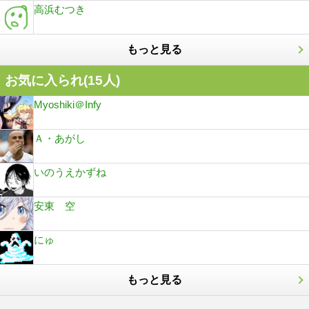
高浜むつき
もっと見る
お気に入られ(
15
人)
Myoshiki＠Infy
Ａ・あがし
いのうえかずね
安東 空
にゅ
もっと見る