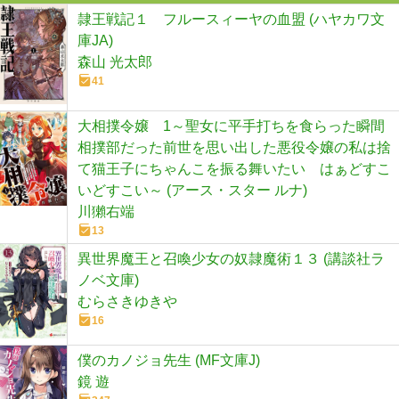
隷王戦記１ フルースィーヤの血盟 (ハヤカワ文
庫JA)
森山 光太郎
41
大相撲令嬢 1～聖女に平手打ちを食らった瞬間
相撲部だった前世を思い出した悪役令嬢の私は捨
て猫王子にちゃんこを振る舞いたい はぁどすこ
いどすこい～ (アース・スター ルナ)
川獺右端
13
異世界魔王と召喚少女の奴隷魔術１３ (講談社ラ
ノベ文庫)
むらさきゆきや
16
僕のカノジョ先生 (MF文庫J)
鏡 遊