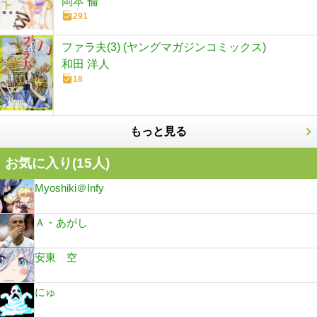
岡本 倫
291
ファラ夫(3) (ヤングマガジンコミックス)
和田 洋人
18
もっと見る
お気に入り(
15
人)
Myoshiki＠Infy
Ａ・あがし
安東 空
にゅ