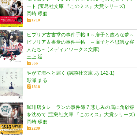
ート (宝島社文庫 『このミス』大賞シリーズ)
岡崎 琢磨
1710
ビブリア古書堂の事件手帖III ～扉子と虚ろな夢～
ビブリア古書堂の事件手帖 ～扉子と不思議な客
人たち～ (メディアワークス文庫)
三上 延
366
やがて海へと届く (講談社文庫 あ 142-1)
彩瀬 まる
1818
珈琲店タレーランの事件簿 7 悲しみの底に角砂糖
を沈めて (宝島社文庫 『このミス』大賞シリーズ)
岡崎 琢磨
2239