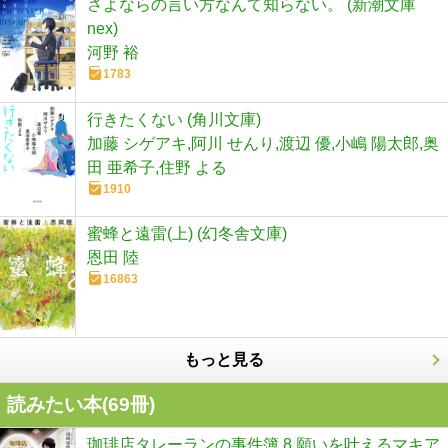
さよならの言い方なんて知らない。 (新潮文庫
nex)
河野 裕
1783
行きたくない (角川文庫)
加藤 シゲアキ,阿川 せんり,渡辺 優,小嶋 陽太郎,奥
田 亜希子,住野 よる
1910
蜜蜂と遠雷(上) (幻冬舎文庫)
恩田 陸
16863
もっと見る
読みたい本(
69
冊)
珈琲店タレーランの事件簿 8 願いを叶えるマキア