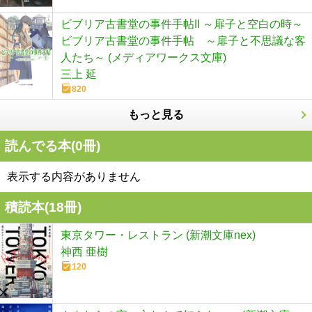
ビブリア古書堂の事件手帖II ～扉子と空白の時～
ビブリア古書堂の事件手帖 ～扉子と不思議な客
人たち～ (メディアワークス文庫)
三上 延
820
もっと見る
読んでる本(
0
冊)
表示する内容がありません
積読本(
18
冊)
東京タワー・レストラン (新潮文庫nex)
神西 亜樹
120