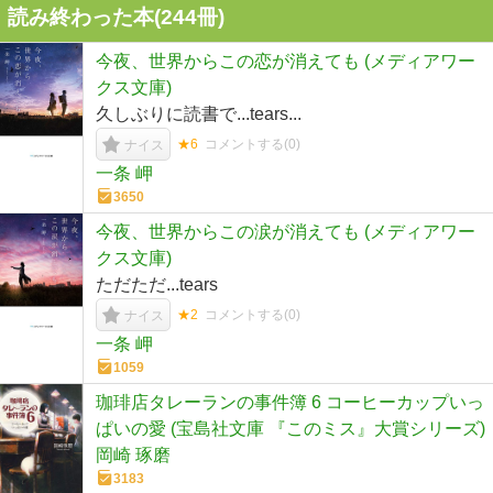
読み終わった本(
244
冊)
今夜、世界からこの恋が消えても (メディアワー
クス文庫)
久しぶりに読書で...tears...
★6
コメントする(
0
)
ナイス
一条 岬
3650
今夜、世界からこの涙が消えても (メディアワー
クス文庫)
ただただ...tears
★2
コメントする(
0
)
ナイス
一条 岬
1059
珈琲店タレーランの事件簿 6 コーヒーカップいっ
ぱいの愛 (宝島社文庫 『このミス』大賞シリーズ)
岡崎 琢磨
3183