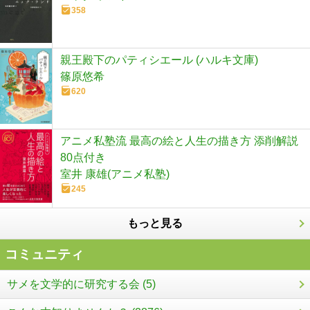
358
親王殿下のパティシエール (ハルキ文庫)
篠原悠希
620
アニメ私塾流 最高の絵と人生の描き方 添削解説
80点付き
室井 康雄(アニメ私塾)
245
もっと見る
コミュニティ
サメを文学的に研究する会 (5)