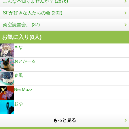
こんな本知りませんか？ (2876)
SFが好きな人たちの会 (202)
架空読書会。 (37)
お気に入り(
8
人)
さな
おとかーる
春風
NezMozz
おゆ
もっと見る