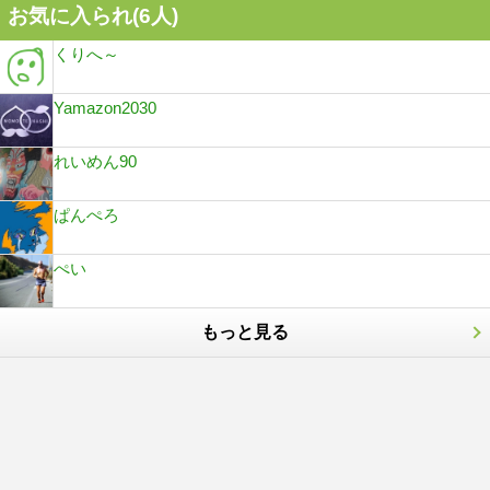
お気に入られ(
6
人)
くりへ～
Yamazon2030
れいめん90
ぱんぺろ
ぺい
もっと見る