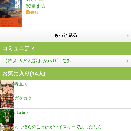
彩瀬 まる
4991
もっと見る
コミュニティ
【読メ うどん部 おかわり】 (29)
お気に入り(
14
人)
轟直人
ガクガク
starbro
もし僕らのことばがウイスキーであったなら