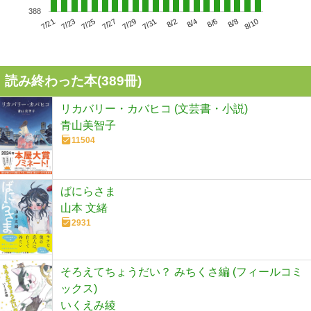
388
7/25
7/31
8/6
7/21
7/27
8/2
8/8
7/23
7/29
8/4
8/10
読み終わった本(
389
冊)
リカバリー・カバヒコ (文芸書・小説)
青山美智子
11504
ばにらさま
山本 文緒
2931
そろえてちょうだい？ みちくさ編 (フィールコミ
ックス)
いくえみ綾