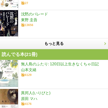
27
沈黙のパレード
東野 圭吾
13656
もっと見る
読んでる本(
21
冊)
無人島のふたり: 120日以上生きなくちゃ日記
山本文緒
6129
異邦人(いりびと)
原田 マハ
4176