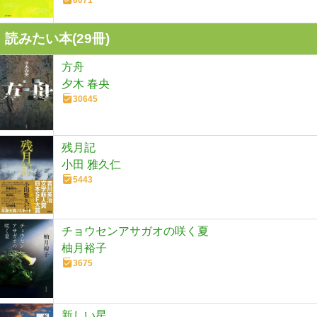
読みたい本(
29
冊)
方舟
夕木 春央
30645
残月記
小田 雅久仁
5443
チョウセンアサガオの咲く夏
柚月裕子
3675
新しい星