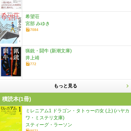
希望荘
宮部 みゆき
7084
猟銃・闘牛 (新潮文庫)
井上靖
772
もっと見る
積読本(
1
冊)
ミレニアム1 ドラゴン・タトゥーの女 (上) (ハヤカ
ワ・ミステリ文庫)
スティーグ・ラーソン
8071