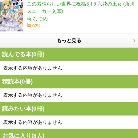
この素晴らしい世界に祝福を! 6 六花の王女 (角川
スニーカー文庫)
暁 なつめ
2202
もっと見る
読んでる本(
0
冊)
表示する内容がありません
積読本(
0
冊)
表示する内容がありません
読みたい本(
0
冊)
表示する内容がありません
お気に入り(
8
人)