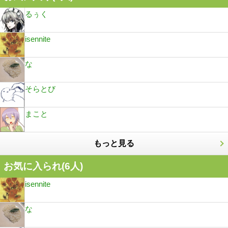
るぅく
isennite
な
そらとび
まこと
もっと見る
お気に入られ(
6
人)
isennite
な