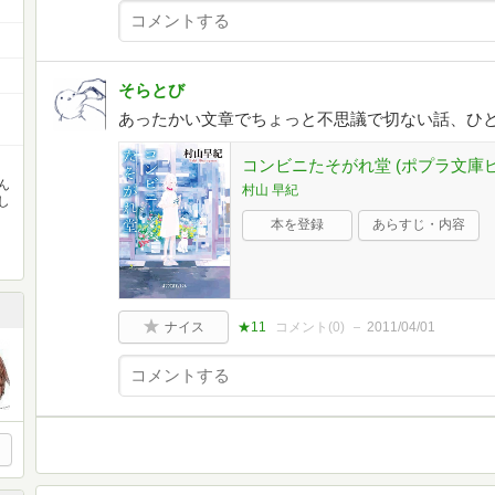
そらとび
あったかい文章でちょっと不思議で切ない話、ひ
コンビニたそがれ堂 (ポプラ文庫
ん
村山 早紀
し
本を登録
あらすじ・内容
ナイス
★11
コメント(
0
)
2011/04/01