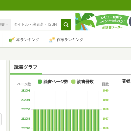
n和書
は
本ランキング
作家ランキング
読書グラフ
著者
読書ページ数
読書冊数
ページ数
冊数
232092
1060
232091
1059
232090
1058
232089
1057
232088
1056