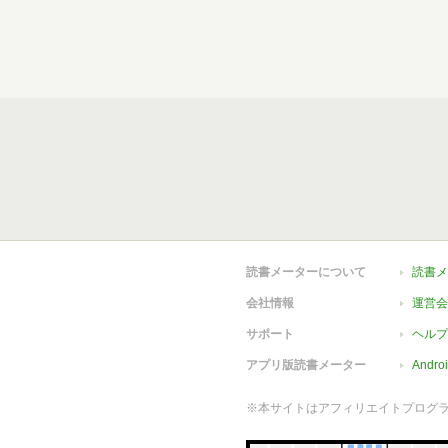
読書メーターについて
読書メ
会社情報
運営会
サポート
ヘルプ
アプリ版読書メーター
Andr
※本サイトはアフィリエイトプログ