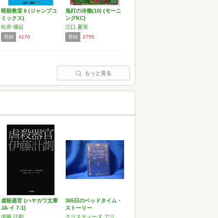
暗殺教室 6 (ジャンプコ
鬼灯の冷徹(10) (モーニ
ミックス)
ングKC)
松井 優征
江口 夏実
登録
4170
登録
2755
もっと見る
虐殺器官 (ハヤカワ文庫
365日のベッドタイム・
JA イ 7-1)
ストーリー
伊藤 計劃
クリスティーヌ アリソン