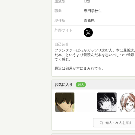
血液型
O型
職業
専門学校生
現住所
青森県
外部サイト
自己紹介
ファンタジーばっかガッツリ読む人。本は最近読
だ本、というより昔読んだ本を思い出しつつ登録
てく感じ。
最近は部屋が本にまみれてる。
お気に入り
10人
知人・友人を探す