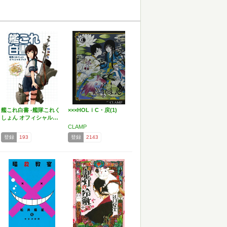
艦これ白書 -艦隊これく
×××HOLｉC・戻(1)
しょん オフィシャル…
CLAMP
登録
193
登録
2143