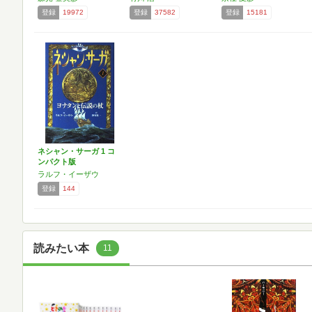
登録
19972
登録
37582
登録
15181
ネシャン・サーガ 1 コ
ンパクト版
ラルフ・イーザウ
登録
144
読みたい本
11