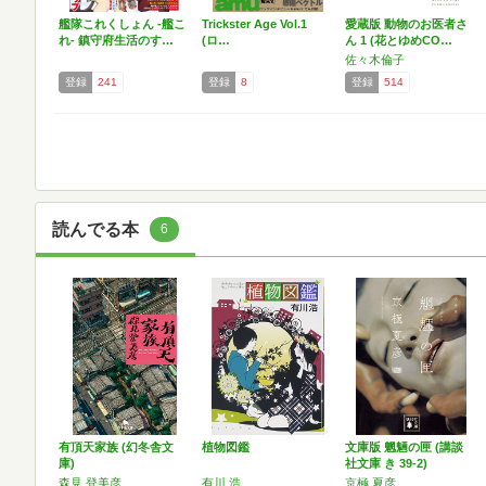
艦隊これくしょん -艦こ
Trickster Age Vol.1
愛蔵版 動物のお医者さ
れ- 鎮守府生活のす…
(ロ…
ん 1 (花とゆめCO…
佐々木倫子
登録
241
登録
8
登録
514
読んでる本
6
有頂天家族 (幻冬舎文
植物図鑑
文庫版 魍魎の匣 (講談
庫)
社文庫 き 39-2)
森見 登美彦
有川 浩
京極 夏彦