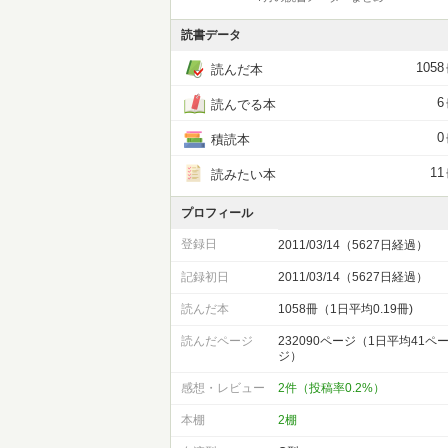
読書データ
1058
読んだ本
6
読んでる本
0
積読本
11
読みたい本
プロフィール
登録日
2011/03/14（5627日経過）
記録初日
2011/03/14（5627日経過）
読んだ本
1058冊（1日平均0.19冊)
読んだページ
232090ページ（1日平均41ペ
ジ）
感想・レビュー
2件（投稿率0.2%）
本棚
2棚