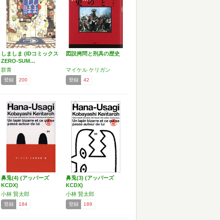
しましま (IDコミックス
図説拷問と刑具の歴史
ZERO-SUM…
群青
マイケル ケリガン
登録
200
登録
42
鼻兎(4) (アッパーズ
鼻兎(3) (アッパーズ
KCDX)
KCDX)
小林 賢太郎
小林 賢太郎
登録
184
登録
189