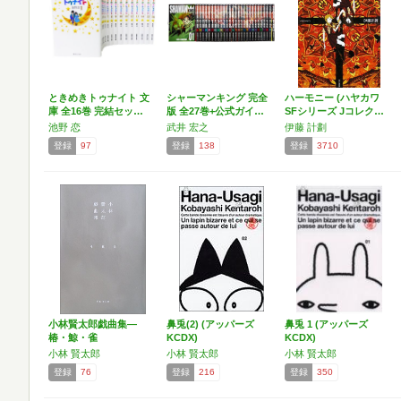
ときめきトゥナイト 文
シャーマンキング 完全
ハーモニー (ハヤカワ
庫 全16巻 完結セッ…
版 全27巻+公式ガイ…
SFシリーズ Jコレク…
池野 恋
武井 宏之
伊藤 計劃
登録
97
登録
138
登録
3710
小林賢太郎戯曲集―
鼻兎(2) (アッパーズ
鼻兎 1 (アッパーズ
椿・鯨・雀
KCDX)
KCDX)
小林 賢太郎
小林 賢太郎
小林 賢太郎
登録
76
登録
216
登録
350