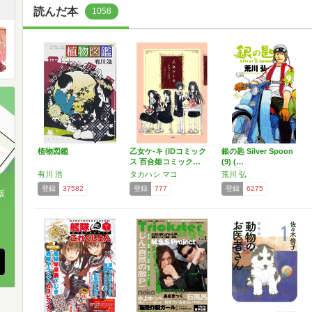
読んだ本
1058
植物図鑑
乙女ケ-キ (IDコミック
銀の匙 Silver Spoon
ス 百合姫コミック…
(9) (…
有川 浩
タカハシ マコ
荒川 弘
登録
37582
登録
777
登録
6275
版
、