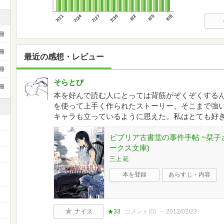
7/21
7/24
7/27
7/30
8/2
8/5
8/8
冊
冊
最近の感想・レビュー
冊
そらとび
冊
本を好んで読む人にとっては背筋がぞくぞくする
を使って上手く作られたストーリー、そこまで強
キャラも立っているように思えた。私はとても好
ビブリア古書堂の事件手帖 ~栞子
ークス文庫)
三上 延
ー
本を登録
あらすじ・内容
ナイス
★33
コメント(
0
)
2012/02/23