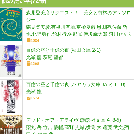
読みたい本(
72
冊)
森見登美彦リクエスト！ 美女と竹林のアンソロ
ジー
森見登美彦,有栖川有栖,京極夏彦,恩田陸,佐藤 哲
也,北野勇作,飴村行,矢部嵩,伊坂幸太郎,阿川せんり
1084
百億の昼と千億の夜 (秋田文庫 2-1)
光瀬 龍,萩尾 望都
1208
百億の昼と千億の夜 (ハヤカワ文庫 JA ミ 1-10)
光瀬 龍
1574
デッド・オア・アライヴ (講談社文庫 ら 8-5)
薬丸 岳,竹吉 優輔,高野 史緒,横関 大,遠藤 武文,翔