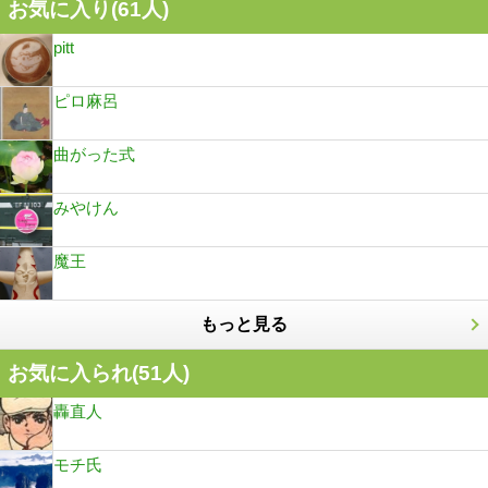
お気に入り(
61
人)
pitt
ピロ麻呂
曲がった式
みやけん
魔王
もっと見る
お気に入られ(
51
人)
轟直人
モチ氏