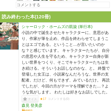
読み終わった本(
120
冊)
シャーロック・ホームズの凱旋 (単行本)
小説の中で誕生させたキャラクターに、意思があ
り、作家が筆を止め、作品を終わらせてしまうこ
とはエゴである。ということ…が言いたいのか
な？と感じています。 キャラクターたちが、自分
の意思や人生を守るため、キャラクター自身が新
しい世界をつくり、そこでキャラクターたちは生
き続ける。そういうお話しなのかな、と。 終盤で
登場した女王は、小説家なんだろうな。世界の支
配者。だけど、何もできず、みているだけ。 再読
でしたが、今回の方がテーマを理解できた…？よ
うな気がします。 わたしは好きなお話しでした。
★17
コメントする(
0
)
ナイス
森見 登美彦
6803