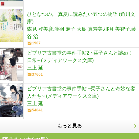
ひとなつの。 真夏に読みたい五つの物語 (角川文
庫)
森見 登美彦,瀧羽 麻子,大島 真寿美,椰月 美智子,藤
谷 治
1907
ビブリア古書堂の事件手帖2 ~栞子さんと謎めく
日常~ (メディアワークス文庫)
三上 延
37601
ビブリア古書堂の事件手帖 ~栞子さんと奇妙な客
人たち~ (メディアワークス文庫)
三上 延
54841
もっと見る