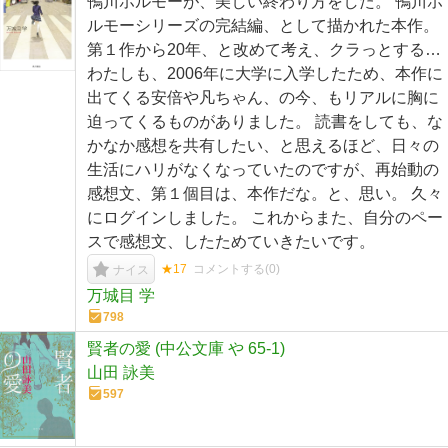
鴨川ホルモーが、美しい終わり方をした。 鴨川ホ
ルモーシリーズの完結編、として描かれた本作。
第１作から20年、と改めて考え、クラっとする…
わたしも、2006年に大学に入学したため、本作に
出てくる安倍や凡ちゃん、の今、もリアルに胸に
迫ってくるものがありました。 読書をしても、な
かなか感想を共有したい、と思えるほど、日々の
生活にハリがなくなっていたのですが、再始動の
感想文、第１個目は、本作だな。と、思い。 久々
にログインしました。 これからまた、自分のペー
スで感想文、したためていきたいです。
★17
コメントする(
0
)
ナイス
万城目 学
798
賢者の愛 (中公文庫 や 65-1)
山田 詠美
597