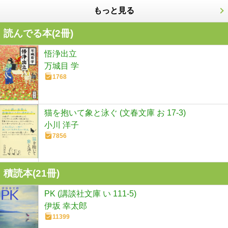
もっと見る
読んでる本(
2
冊)
悟浄出立
万城目 学
1768
猫を抱いて象と泳ぐ (文春文庫 お 17-3)
小川 洋子
7856
積読本(
21
冊)
PK (講談社文庫 い 111-5)
伊坂 幸太郎
11399