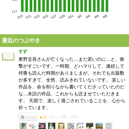
117
7/23
7/29
8/4
7/19
7/25
7/31
8/6
7/21
7/27
8/2
8/8
最近のつぶやき
すず
東野圭吾さんが亡くなった…まだ若いのに…と、衝
撃がすごいです。一時期、どハマりして、連続して
何冊も読んだ時期がありましまが、それでも出版数
が多すぎて、全然、読みきれていないです。 楽しい
作品を、命を削りながら書いてくださっていたのだ
な…未読の作品、これからも読ませていただきま
す。 天国で、楽しく過ごされていることを、心から
祈っています。
コメント(
0
)
07/27
ナイス
★12