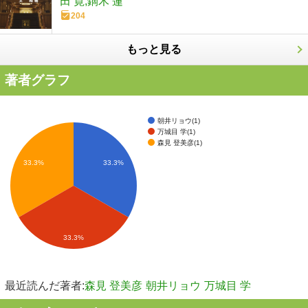
田 寛,鏑木 蓮
204
もっと見る
著者グラフ
朝井リョウ(1)
万城目 学(1)
森見 登美彦(1)
33.3%
33.3%
33.3%
最近読んだ著者:
森見 登美彦
朝井リョウ
万城目 学