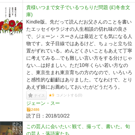
貴様いつまで女子でいるつもりだ問題 (幻冬舎文
庫)
Kindle版。先だって読んだお父さんのことを書い
たエッセイやラジオの人生相談の切れ味の良さ
で、ジェーン・スーさんは最近とても気になる人
物です。女子目線ではあるけど、ちょっと立ち位
置がずれている。めんどくさいこともあえて丁寧
に考えてみる…でも難しい言い方をする分けじゃ
ない…は好ましい。ただ10年くらい若い方なの
と、東京生まれ東京育ちの方のなので、いろいろ
と感性的な齟齬はありました。てなわけで、とり
あえず娘にお薦めしておいたがどうだろう。
★9
コメントする(
0
)
ナイス
ジェーン・スー
2486
読了日：
2018/10/22
この芸人に会いたい: 観て、撮って、書いた。旬
の芸人・落語家たち