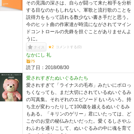
その見識の深さは、自らが闘って来た相手を分析
する目なのかもしれない。軍歌と流行歌のことを
説得力をもって語れる数少ない書き手だと思う。
今のヒット曲の作家達が時流にながされてマイン
ドコントロールの先鋒を担ぐことがありませんよ
うに。
★2
コメントする(
0
)
ナイス
なかにし 礼
75
読了日：
2018/08/30
愛されすぎたぬいぐるみたち
愛されすぎて「ライナスの毛布」みたいにボロっ
ちくなっても、まだ大切にされているぬいぐるみ
の写真集。それぞれのエピソードもいろいろ。持
ち主が変わったりして100歳を越えるぬいぐるみ
もある。「キリンのゲリー」君にいたっては、ど
こかのお堂の秘仏みたいだった。愛くるしさやふ
わふわを通りこして、ぬいぐるみの中に魂を育て