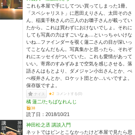
これも本屋で手にしてつい買ってしまった1冊。
「スペシャリスト」に恩田えりさん、太田そのさ
ん、稲葉千秋さんの三人のお囃子さんが載ってい
たから。これは買わずにおけないでしょ。それに
しても写真の力はすごいなぁ…といっちゃいけな
いね…ファインダーを覗く蓮二さんの目が深いっ
てことなんだもん。写真集かと思ったら、それぞ
れにエッセイがついていた。これも愛情があって
いい。寄席のすみずみまで空気を感じさせる。落
語さんはもとより、ダメジャン小出さんとか、ぺ
ぺ桜井さんとか、ロケット団とか…いいですよ。
保存版ですよ。
★2
コメントする(
0
)
ナイス
橘 蓮二/たちばなれんじ
38
読了日：
2018/10/21
神田松之丞 講談入門
ネットではピンとこなかったけど本屋で見たら思