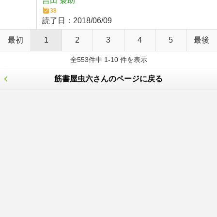
吉田 蓑助
38
読了日：
2018/06/09
最初
1
2
3
4
5
最後
全553件中 1-10 件を表示
筋書屋虫六さんのページに戻る