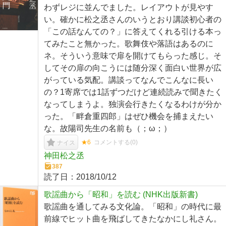
わずレジに並んでました。レイアウトが見やす
い。確かに松之丞さんのいうとおり講談初心者の
「この話なんての？」に答えてくれる引ける本っ
てみたこと無かった。歌舞伎や落語はあるのに
ネ。そういう意味で扉を開けてもらった感じ。そ
してその扉の向こうには随分深く面白い世界が広
がっている気配。講談ってなんでこんなに長い
の？1寄席では1話ずつだけど連続読みで聞きたく
なってしまうよ。独演会行きたくなるわけが分か
った。「畔倉重四郎」はぜひ機会を捕まえたい
な。故陽司先生の名前も（；ω；）
★6
コメントする(
0
)
ナイス
神田松之丞
387
読了日：
2018/10/12
歌謡曲から「昭和」を読む (NHK出版新書)
歌謡曲を通してみる文化論。「昭和」の時代に最
前線でヒット曲を飛ばしてきたなかにし礼さん。