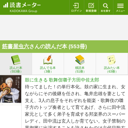
ログイン
新規登録
本を探
筋書屋虫六
さんの読んだ本 (553冊)
読んだ本
読んでる本
積読本
読みたい本
（553冊）
（3冊）
（51冊）
（63冊）
鼓に生きる 歌舞伎囃子方田中佐太郎
待ってました！の単行本化。鼓の家に生まれ、女
ながらにその後継を任され、亀井忠雄を妻として
支え、3人の息子をそれぞれを能楽・歌舞伎の囃
子方のトップ奏者として育てあげ、さらに田中流
家元として多く弟子を育成する邦楽界のスーパー
レディ。田中流は玄人しか育てない。女子禁制の
黒御簾に出演することを許されたのは六代目歌右