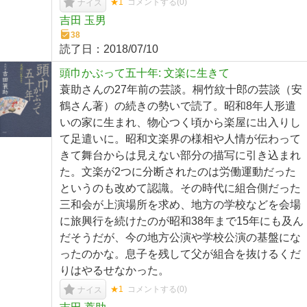
★1
コメントする(
0
)
ナイス
吉田 玉男
38
読了日：
2018/07/10
頭巾かぶって五十年: 文楽に生きて
蓑助さんの27年前の芸談。桐竹紋十郎の芸談（安
鶴さん著）の続きの勢いで読了。昭和8年人形遣
いの家に生まれ、物心つく頃から楽屋に出入りし
て足遣いに。昭和文楽界の様相や人情が伝わって
きて舞台からは見えない部分の描写に引き込まれ
た。文楽が2つに分断されたのは労働運動だった
というのも改めて認識。その時代に組合側だった
三和会が上演場所を求め、地方の学校などを会場
に旅興行を続けたのが昭和38年まで15年にも及ん
だそうだが、今の地方公演や学校公演の基盤にな
ったのかな。息子を残して父が組合を抜けるくだ
りはやるせなかった。
★1
コメントする(
0
)
ナイス