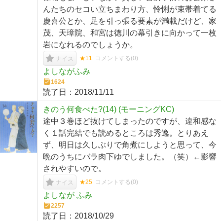
んたちのセコい立ちまわり方、怜悧が束帯着てる
慶喜公とか、足を引っ張る要素が満載だけど、家
茂、天璋院、和宮は徳川の幕引きに向かって一枚
岩になれるのでしょうか。
★11
コメントする(
0
)
ナイス
よしながふみ
1624
読了日：
2018/11/11
きのう何食べた?(14) (モーニングKC)
途中３巻ほど抜けてしまったのですが、違和感な
く１話完結でも読めるところは秀逸。とりあえ
ず、明日は久しぶりで角煮にしようと思って、今
晩のうちにバラ肉下ゆでしました。（笑）←影響
されやすいので。
★25
コメントする(
0
)
ナイス
よしなが ふみ
2257
読了日：
2018/10/29