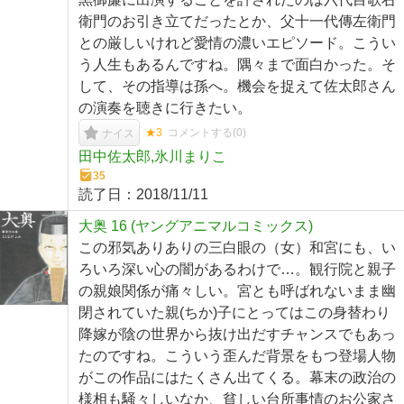
衛門のお引き立てだったとか、父十一代傳左衛門
との厳しいけれど愛情の濃いエピソード。こうい
う人生もあるんですね。隅々まで面白かった。そ
して、その指導は孫へ。機会を捉えて佐太郎さん
の演奏を聴きに行きたい。
★3
コメントする(
0
)
ナイス
田中佐太郎,氷川まりこ
35
読了日：
2018/11/11
大奥 16 (ヤングアニマルコミックス)
この邪気ありありの三白眼の（女）和宮にも、い
ろいろ深い心の闇があるわけで…。観行院と親子
の親娘関係が痛々しい。宮とも呼ばれないまま幽
閉されていた親(ちか)子にとってはこの身替わり
降嫁が陰の世界から抜け出だすチャンスでもあっ
たのですね。こういう歪んだ背景をもつ登場人物
がこの作品にはたくさん出てくる。幕末の政治の
様相も騒々しいなか、貧しい台所事情のお公家さ